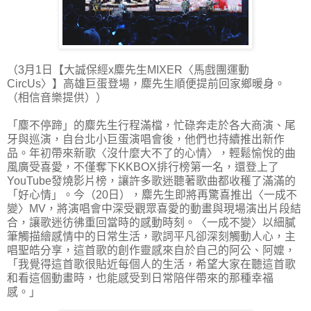
（3月1日【大誠保經x麋先生MIXER〈馬戲團運動
CircUs〉】高雄巨蛋登場，麋先生順便提前回家鄉暖身。
（相信音樂提供））
「麋不停蹄」的麋先生行程滿檔，忙碌奔走於各大商演、尾
牙與巡演，自台北小巨蛋演唱會後，他們也持續推出新作
品。年初帶來新歌〈沒什麼大不了的心情〉，輕鬆愉悅的曲
風廣受喜愛，不僅奪下KKBOX排行榜第一名，還登上了
YouTube發燒影片榜，讓許多歌迷聽著歌曲都收穫了滿滿的
「好心情」。今（20日），麋先生即將再驚喜推出〈一成不
變〉MV，將演唱會中深受觀眾喜愛的動畫與現場演出片段結
合，讓歌迷彷彿重回當時的感動時刻。〈一成不變〉以細膩
筆觸描繪感情中的日常生活，歌詞平凡卻深刻觸動人心，主
唱聖皓分享，這首歌的創作靈感來自於自己的阿公、阿嬤，
「我覺得這首歌很貼近每個人的生活，希望大家在聽這首歌
和看這個動畫時，也能感受到日常陪伴帶來的那種幸福
感。」