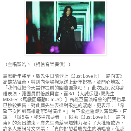
（主唱聖皓。（相信音樂提供））
農曆新年將至，麋先生日前登上《Just Love It！一路向東》
高雄站舞台，特別向全場觀眾送上新年祝福，並開心地說：
「我們就把今天當作提前的圍爐團聚吧！」此次回到家鄉高
雄表演，讓團員們倍感興奮，而3/1【大誠保經x麋先生
MIXER〈馬戲團運動CircUs〉】高雄巨蛋演唱會的門票也早
已秒殺完售，對此麋先生表達對歌迷的感謝，更表示：「希
望下次回到高雄能辦5場演出。」台下歌迷隨即興奮歡呼，直
說：「辦5場，我5場都要看！」隨著《Just Love It！一路向
東》的演出結束，麋先生憑藉現場魅力吸引了大批新歌迷，
許多人紛紛發文求票：「真的好想看麋先生的演唱會，但都