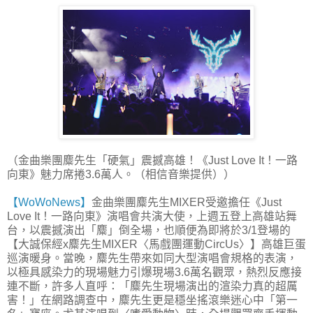
（金曲樂團麋先生「硬氣」震撼高雄！《Just Love It！一路
向東》魅力席捲3.6萬人。（相信音樂提供））
【WoWoNews】
金曲樂團麋先生MIXER受邀擔任《Just
Love It！一路向東》演唱會共演大使，上週五登上高雄站舞
台，以震撼演出「麋」倒全場，也順便為即將於3/1登場的
【大誠保經x麋先生MIXER〈馬戲團運動CircUs〉】高雄巨蛋
巡演暖身。當晚，麋先生帶來如同大型演唱會規格的表演，
以極具感染力的現場魅力引爆現場3.6萬名觀眾，熱烈反應接
連不斷，許多人直呼：「麋先生現場演出的渲染力真的超厲
害！」在網路調查中，麋先生更是穩坐搖滾樂迷心中「第一