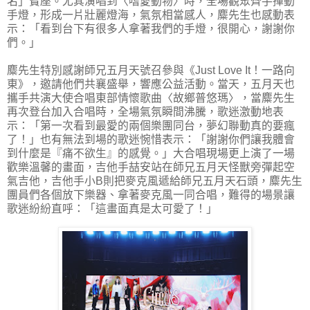
名」寶座。尤其演唱到〈嗜愛動物〉時，全場觀眾齊手揮動
手燈，形成一片壯麗燈海，氣氛相當感人，麋先生也感動表
示：「看到台下有很多人拿著我們的手燈，很開心，謝謝你
們。」
麋先生特別感謝師兄五月天號召參與《Just Love It！一路向
東》，邀請他們共襄盛舉，響應公益活動。當天，五月天也
攜手共演大使合唱東部情懷歌曲〈故鄉普悠瑪〉，當麋先生
再次登台加入合唱時，全場氣氛瞬間沸騰，歌迷激動地表
示：「第一次看到最愛的兩個樂團同台，夢幻聯動真的要瘋
了！」也有無法到場的歌迷惋惜表示：「謝謝你們讓我體會
到什麼是『痛不欲生』的感覺。」大合唱現場更上演了一場
歡樂溫馨的畫面，吉他手喆安站在師兄五月天怪獸旁彈起空
氣吉他，吉他手小B則把麥克風遞給師兄五月天石頭，麋先生
團員們各個放下樂器、拿著麥克風一同合唱，難得的場景讓
歌迷紛紛直呼：「這畫面真是太可愛了！」