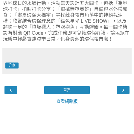
界地球日的永續行動。活動當天設計五大關卡，包括「為地
球打卡」拍照打卡分享；「單挑無塑英雄」自備容器外帶餐
食；「寧夏環保大揭密」尋找藏身夜市角落中的神秘截油
槽；欣賞結合環保理念的「綠色星光 LIVE SHOW」，以及
趣味十足的「垃圾獵人：塑膠撈魚」互動體驗。每一關卡皆
設有對應 QR Code，完成任務即可兌換環保好禮，讓民眾在
玩樂中輕鬆實踐減塑日常，化身最潮的環保夜市咖！
分享
‹
›
首頁
查看網路版