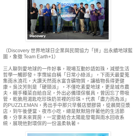
（Discovery 世界地球日企業與民間協力「拼」出永續地球藍
圖，象徵 Team Earth+1）
三人聊到愛地球的一件好事，現場互動妙語如珠，減塑生活
哲學一觸即發。李霈瑜自稱「日常小綠派」，下雨天最愛蒐
集雨水澆花，大讚天然雨水富含礦物質，讓植物長得更健
康。吳汶芳則是「硬頸派」，不僅吃素愛地球，更是城市農
夫，親手種菜自給自足，外出必備環保餐具，曾因忘了帶吸
管，乾脆用湯匙吃珍珠奶茶裡的珍珠。代表「盡力而為派」
的PUZZLEMAN，秀出手中那只早餐店塑膠袋，從晨間豆漿
店，到午後便當、夜市小吃，總是默默陪伴著他的生活節
奏，分享未來買房，一定要結合太陽能發電與雨水回收系
統，展現他對環保的一份溫柔執著。