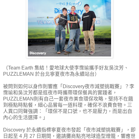
（Team Earth 集結！愛地球大使李霈瑜攜手好友吳汶芳、
PUZZLEMAN 於台北寧夏夜市為永續站台）
被問到如何以身作則響應「Discovery夜市減塑挑戰賽」？李
霈瑜和吳汶芳都是逛夜市時攜帶環保餐具的實踐者，
PUZZLEMAN則有自己一套夜市美食環保攻略，堅持不在餓
到極點時點餐，細心品嘗每一道料理，確保不浪費食物。三
人異口同聲強調：「環保不是口號，也不是壓力，而是出自
內心的生活選擇。」
Discovery 於永續指標寧夏夜市發起「夜市減塑挑戰賽」，即
日起至 4 月 27 日期間，邀請攤商點亮地球造型燈籠，響應世