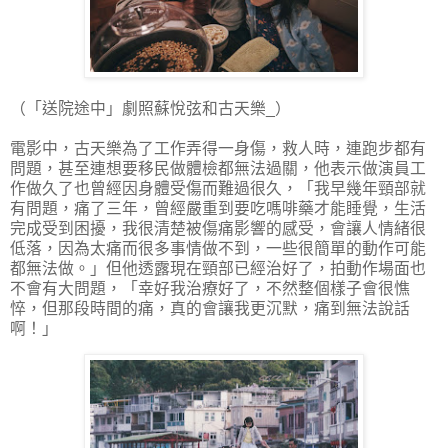
（「送院途中」劇照蘇悅弦和古天樂_）
電影中，古天樂為了工作弄得一身傷，救人時，連跑步都有
問題，甚至連想要移民做體檢都無法過關，他表示做演員工
作做久了也曾經因身體受傷而難過很久，「我早幾年頸部就
有問題，痛了三年，曾經嚴重到要吃嗎啡藥才能睡覺，生活
完成受到困擾，我很清楚被傷痛影響的感受，會讓人情緒很
低落，因為太痛而很多事情做不到，一些很簡單的動作可能
都無法做。」但他透露現在頸部已經治好了，拍動作場面也
不會有大問題，「幸好我治療好了，不然整個樣子會很憔
悴，但那段時間的痛，真的會讓我更沉默，痛到無法說話
啊！」