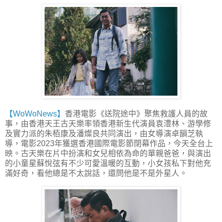
【WoWoNews】
香港電影《送院途中》聚焦救護人員的故
事，由香港天王古天樂率領香港新生代演員袁澧林、游學修
及實力派的朱栢康及潘燦良共同演出，由女導演卓韻芝執
導，電影2023年獲選香港國際電影節閉幕作品，今天全台上
映。古天樂在片中扮演和女兒相依為命的單親爸爸，與演出
的小童星蘇悅弦有不少可愛溫暖的互動，小女孩私下對他充
滿好奇，看他總是不太說話，還問他是不是外星人。