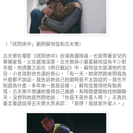
（「送院途中」劇照蘇悅弦和古天樂）
古天樂在電影《送院途中》扮演救護隊員，也是帶著女兒的
單親家長，父女感情深厚，古天樂與小童星蘇悅弦有不少對
手戲，他透露之前在《明日戰記》中，蘇悅弦也是演他的女
兒，小女孩對他充滿好奇心，「有一天，她突然跑來問我為
什麼都不說話，我告訴她自己拍戲時是不太說話的，我也不
知道為什麼，多年來一直是這樣。」蘇悅弦覺得他有點奇
怪，古天樂不想讓她覺得自己臭臉，有時間便開始找她聊聊
天，沒想到她居然問他說：「你是不是外星人啊？」天真的
童言童語逗得古天樂大笑承認：「是呀！我就是外星人。」