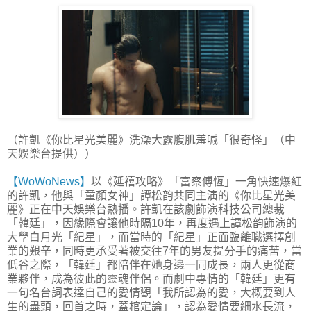
（許凱《你比星光美麗》洗澡大露腹肌羞喊「很奇怪」（中
天娛樂台提供））
【WoWoNews】
以《延禧攻略》「富察傅恆」一角快速爆紅
的許凱，他與「童顏女神」譚松韵共同主演的《你比星光美
麗》正在中天娛樂台熱播。許凱在該劇飾演科技公司總裁
「韓廷」，因緣際會讓他時隔10年，再度遇上譚松韵飾演的
大學白月光「紀星」，而當時的「紀星」正面臨離職選擇創
業的艱辛，同時更承受著被交往7年的男友提分手的痛苦，當
低谷之際，「韓廷」都陪伴在她身邊一同成長，兩人更從商
業夥伴，成為彼此的靈魂伴侶。而劇中專情的「韓廷」更有
一句名台詞表達自己的愛情觀「我所認為的愛，大概要到人
生的盡頭，回首之時，蓋棺定論」，認為愛情要細水長流，