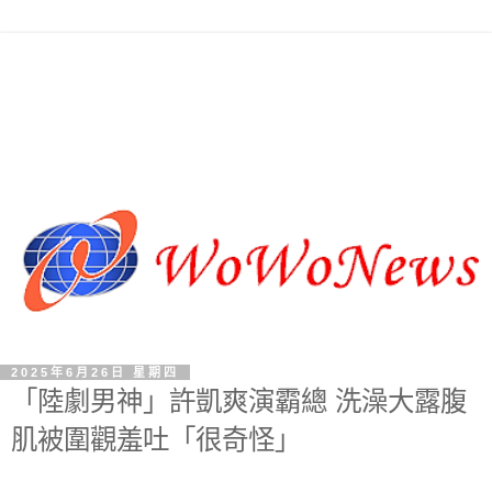
2025年6月26日 星期四
「陸劇男神」許凱爽演霸總 洗澡大露腹
肌被圍觀羞吐「很奇怪」