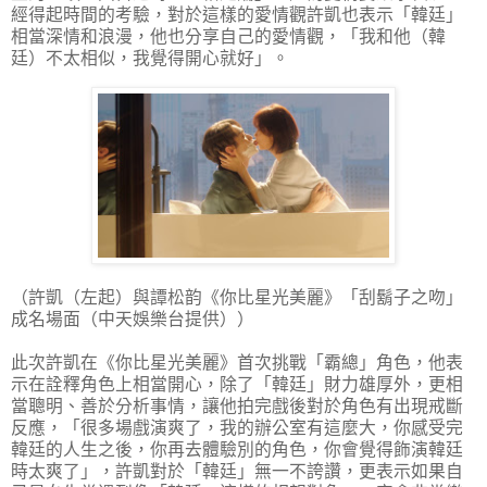
經得起時間的考驗，對於這樣的愛情觀許凱也表示「韓廷」
相當深情和浪漫，他也分享自己的愛情觀，「我和他（韓
廷）不太相似，我覺得開心就好」。
（許凱（左起）與譚松韵《你比星光美麗》「刮鬍子之吻」
成名場面（中天娛樂台提供））
此次許凱在《你比星光美麗》首次挑戰「霸總」角色，他表
示在詮釋角色上相當開心，除了「韓廷」財力雄厚外，更相
當聰明、善於分析事情，讓他拍完戲後對於角色有出現戒斷
反應，「很多場戲演爽了，我的辦公室有這麼大，你感受完
韓廷的人生之後，你再去體驗別的角色，你會覺得飾演韓廷
時太爽了」，許凱對於「韓廷」無一不誇讚，更表示如果自