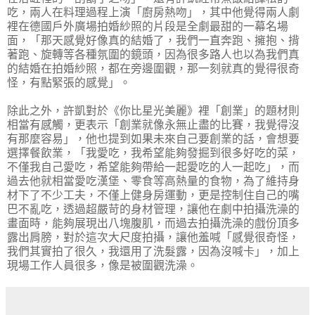
吃，兩人在料理過程上演「廚房熱吻」，其中他覺得兩人劇
裡在德國戶外廣場拍婚紗照的片段是全劇最甜的一幕名場
面，「那天感覺好像真的結婚了，我們一直奔跑、擁抱、揹
著跑、旋轉等各種氛圍的鏡頭，因為很多路人也以為我們真
的結婚在拍婚紗照，都在旁邊圍觀，那一刻就真的覺得很奇
怪，有點緊張的感覺」。
除此之外，許凱對於《你比星光美麗》裡「創業」的題材則
相當有感觸，更表示「創業就像永無止盡的比賽，我覺得沒
有那麼容易」，他也提到如果未來自己要創業的話，會想要
選擇餐飲業，「我愛吃，我希望能夠發掘到很多好吃的菜，
不僅我自己愛吃，希望能夠帶給一起愛吃的人一起吃」，而
過去他就相當愛吃漢堡、零食等高熱量的食物，為了維持身
材下了不少工夫，不僅上健身房運動，更是控制住自己的嘴
巴不亂吃，透過超嚴苛的身材管理，讓他在劇中拍攝洗澡的
畫面時，能夠展現出八塊腹肌，而過去拍攝洗澡的戲份頂多
露出肩膀，對於這次大尺度拍攝，讓他羞喊「感覺很奇怪，
我們其實拍了很久，我還用了洗髮露，因為沒喊卡」，加上
現場工作人員很多，像是被圍觀洗澡。