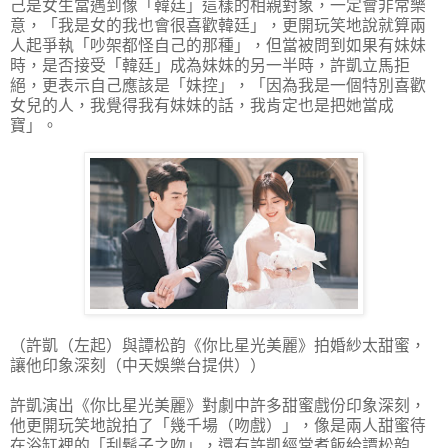
己是女生當遇到像「韓廷」這樣的相親對象，一定會非常樂
意，「我是女的我也會很喜歡韓廷」，更開玩笑地說就算兩
人起爭執「吵架都怪自己的那種」，但當被問到如果有妹妹
時，是否接受「韓廷」成為妹妹的另一半時，許凱立馬拒
絕，更表示自己應該是「妹控」，「因為我是一個特別喜歡
女兒的人，我覺得我有妹妹的話，我肯定也是把她當成
寶」。
（許凱（左起）與譚松韵《你比星光美麗》拍婚紗太甜蜜，
讓他印象深刻（中天娛樂台提供））
許凱演出《你比星光美麗》對劇中許多甜蜜戲份印象深刻，
他更開玩笑地說拍了「幾千場（吻戲）」，像是兩人甜蜜待
在浴缸裡的「刮鬍子之吻」，還有許凱經常煮飯給譚松韵