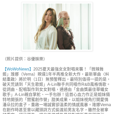
（照片提供：谷優娛樂）
【WoWoNews】
2025夏天最強女女對唱來襲！「微辣舞
姬」琟娜（Verna）睽違1年半再推全新大作，最新單曲〈糾
結重啟〉將於明（1日）無預警釋出，最特別值得一提的是，
破天荒請到「天生歌姬」A-Lin聯手共同唱作R&B風格情歌。
從詞曲、配唱製作到女女對唱，通通由「金曲獎最佳華蟻女
歌手」A-Lin親自掌舵、一手包辦！這首心血力作正是姐妹倆
特地開張的「閨蜜創作營」甜美成果，以姐妹視角打開愛情
潘朵拉的盒子，重啟一場誠實卻溫柔的情感風暴。琟娜Verna
在創作時甚至曾以藏頭詩方式偷渡前男友名字，雖然全被拿