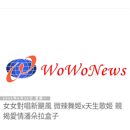
2025年6月30日 星期一
女女對唱新颶風 微辣舞姬x天生歌姬 親
揭愛情潘朵拉盒子