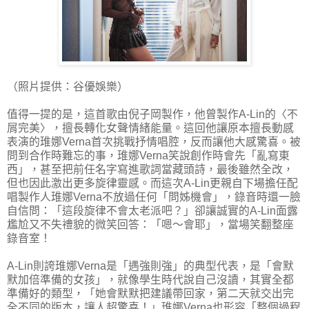
（照片提供：谷優娛樂）
值得一提的是，這首歌由倪子岡製作，他曾製作A-Lin的〈不
屑完美〉，擅長轉化女聲情緒能量。這回他讓原本擅長動感
表演的琟娜Verna首次挑戰抒情唱腔，反而讓他大感驚喜。被
問到合作時難忘的事，琟娜Verna笑說創作時會先「亂寫東
西」，甚至把前任名字寫進歌詞當藏頭詩，最後雖然全改，
但也因此激出更多旋律靈感。而這次A-Lin更親自下場擔任配
唱製作人琟娜Verna不放過任何「問姊機會」，錄音時還一臉
自信問：「這段旋律不會太老派吧？」卻讓誠實的A-Lin面露
尷尬又不失禮貌的微笑回答：「嗯～會耶」，當場笑翻整座
錄音室！
A-Lin則誇琟娜Verna是「遇強則強」的典型代表，是「會默
默加倍準備的女孩」，就像學生時代說自己沒讀，其實全都
準備好的類型，「她會默默把建議帶回家，第二天就交出完
全不同的版本，讓人超驚喜！」琟娜Verna也形容「整個過程