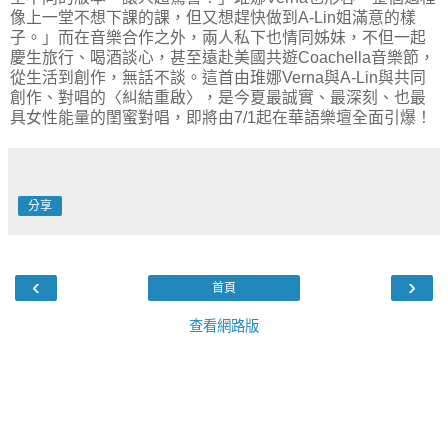
像上一堂不想下課的課，但又想趕快做到A-Lin姐滿意的樣
子。」而在音樂合作之外，兩人私下也情同姊妹，不但一起
慶生旅行、喝酒談心，甚至遠赴美國共遊Coachella音樂節，
從生活到創作，無話不談。這首由琟娜Verna與A-Lin與共同
創作、對唱的〈糾結重啟〉，是今夏最誠實、最深刻、也最
具女性能量的閨蜜對唱，即將由7/1起在華語樂壇全面引爆！
分享
‹
›
首頁
查看網路版