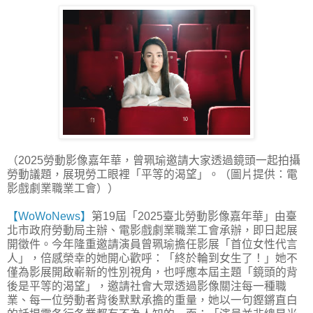
（2025勞動影像嘉年華，曾珮瑜邀請大家透過鏡頭一起拍攝
勞動議題，展現勞工眼裡「平等的渴望」。（圖片提供：電
影戲劇業職業工會））
【WoWoNews】
第19屆「2025臺北勞動影像嘉年華」由臺
北市政府勞動局主辦、電影戲劇業職業工會承辦，即日起展
開徵件。今年隆重邀請演員曾珮瑜擔任影展「首位女性代言
人」，倍感榮幸的她開心歡呼：「終於輪到女生了！」她不
僅為影展開啟嶄新的性別視角，也呼應本屆主題「鏡頭的背
後是平等的渴望」，邀請社會大眾透過影像關注每一種職
業、每一位勞動者背後默默承擔的重量，她以一句鏗鏘直白