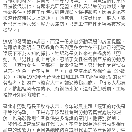
曾珮瑜同時表達演員對「平等的渴望」：「演員這個行業很
容易被浪漫化，看起來光鮮亮麗，但也只是靠勞力賺錢，靠
熱愛撐住。沒有工作時得維持體態、保持狀態，因為永遠不
知道什麼時候要上鏡頭。」她感慨：「演員也是一般人，我
們也有七情六慾、壓力與焦慮，只是工作屬性更容易被放大
檢視。」
這樣的發聲並非訴苦，而是一份來自勞動現場的誠實提醒，
曾珮瑜也強調自己透過角色看到更多女性在不利於己的勞動
環境下不為人知的掙扎，她認為長久以來社會過度將「勞
動」與「男性」劃上等號，忽略了女性在各個產業的勞動身
影，「其實女性一直都在，從來沒缺席，只是我們太習慣看
見某些角色，看不見另一些。」她曾演出的影視作品《外鄉
女》，描寫1970年代台灣出口加工區中撐起經濟脈動的女性
勞動者，她還在《櫥窗人生》飾過檳榔西施，「很多人都忘
了，撐起經濟奇蹟的不只有鋼筋水泥，還有縫紉機前、工廠
裡揮汗如雨的她們。」
臺北市勞動局長王秋冬表示，今年影展主題「鏡頭的背後是
平等的渴望」，正是為了喚起社會對勞動者真實處境的理
解，也為影像創作者提供更多訴說的空間。他特別提到：
「我們邀請曾珮瑜擔任代言人，不只是因為她在勞動影視作
品中的影響力，更因為她能夠真誠地代表許多無名卻努力生