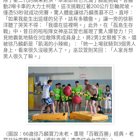
除了星二代的精采對決，本集節目也充滿了體能挑戰。曾搬
動2噸卡車的大力士柯龍，這次挑戰扛著200公斤巨輪爬坡，
僅憑53秒就成功完賽，驚人體能讓徐乃麟羨慕不已，直呼：
「如果我能生出這樣的兒子，該有多驕傲。」讓一旁的徐新
洋聽了哭笑不得：「我還在這裡啊。」此外，在「孤島生存
戰」中，昔日的啦啦隊女神巫苡萱也展現了驚人爆發力！只
見她霸氣地騎在3位敵隊男成員身上，將2男1女狠推下水，還
被徐乃麟虧是「飢渴的小辣椒」：「她一上場就騎到3個男人
身上，看來很久沒碰男人了。」巫苡萱則笑回：「人家肖想
男人很久了嘛。」
（圖說：66歲徐乃麟寶刀未老，重現「百戰百勝」經典，老