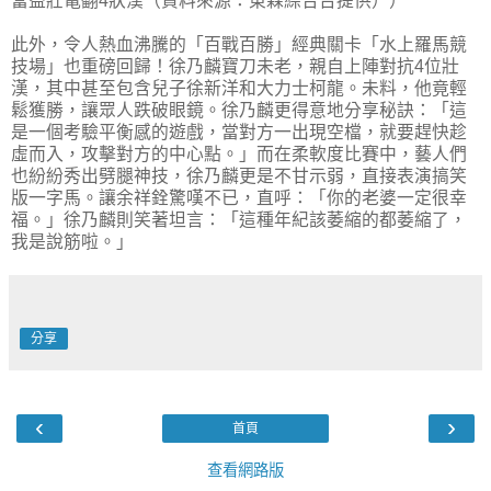
當益壯電翻4狀漢（資料來源：東森綜合台提供））
此外，令人熱血沸騰的「百戰百勝」經典關卡「水上羅馬競
技場」也重磅回歸！徐乃麟寶刀未老，親自上陣對抗4位壯
漢，其中甚至包含兒子徐新洋和大力士柯龍。未料，他竟輕
鬆獲勝，讓眾人跌破眼鏡。徐乃麟更得意地分享秘訣：「這
是一個考驗平衡感的遊戲，當對方一出現空檔，就要趕快趁
虛而入，攻擊對方的中心點。」而在柔軟度比賽中，藝人們
也紛紛秀出劈腿神技，徐乃麟更是不甘示弱，直接表演搞笑
版一字馬。讓余祥銓驚嘆不已，直呼：「你的老婆一定很幸
福。」徐乃麟則笑著坦言：「這種年紀該萎縮的都萎縮了，
我是說筋啦。」
分享
‹
›
首頁
查看網路版