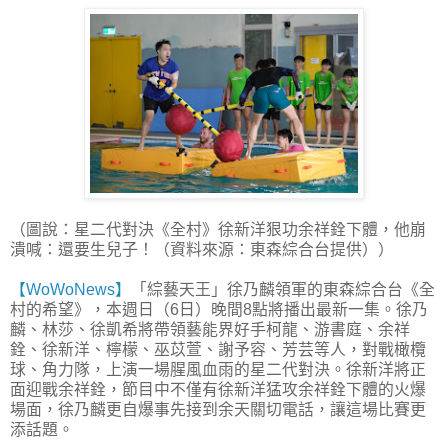
（圖說：星二代對決《全村》徐新洋狠功余祥銓下體，他崩
潰喊：還要生兒子！（資料來源：東森綜合台提供））
【WoWoNews】
「綜藝天王」徐乃麟領軍的東森綜合台《全
村的希望》，本週日（6日）晚間8點將播出最新一集。徐乃
麟、林莎、徐凱希將帶領藝能界好手柯龍、游書庭、余祥
銓、徐新洋、檸檬、巫苡萱、謝予容、芳芸等人，對戰橄欖
球、角力隊，上演一場腥風血雨的星二代對決。徐新洋將正
面迎戰余祥銓，節目中不僅有徐新洋猛攻余祥銓下體的火爆
場面，徐乃麟更自爆事先接到余天關切電話，讓這場比賽更
添話題。