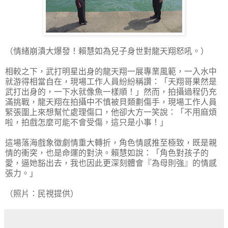
（情緒崩潰大爆發！賴慧如為兒子身世對龍天翔怒吼。）
相較之下，武打明星出身的龍天翔一展專業風範，一入水中
就游得相當自在，現場工作人員紛紛稱讚：「天翔哥果然是
武打出身的，一下水就像魚一樣順！」然而，拍攝過程仍充
滿挑戰，龍天翔在拍攝中不慎被貝類劃傷手，現場工作人員
緊張圍上來想幫忙處理傷口，他卻大方一笑說：「不用麻煩
啦，拍戲怎麼可能不會受傷，這只是小事！」
這場落海戲象徵劇情重大轉折，角色情感推至極致，既是親
情的衝突，也是命運的對決。賴慧如說：「角色對孩子的
愛，逼她豁出去，我也因此更深刻體會『為母則強』的情感
張力。」
（照片：民視提供）