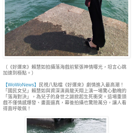
（《好運來》賴慧如拍攝落海戲前緊張神情曝光，坦言心跳
加速到極點。）
【WoWoNews】
民視八點檔《好運來》劇情進入最高潮！
「國民女兒」賴慧如與資深演員龍天翔上演一場驚心動魄的
「落海對決」，為兒子的身世之謎掀起生死衝突。這場重頭
戲不僅情感爆發、畫面逼真，幕後拍攝也驚險萬分，讓人看
得直呼敬佩！