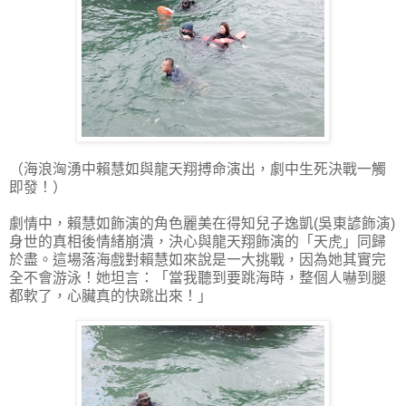
（海浪洶湧中賴慧如與龍天翔搏命演出，劇中生死決戰一觸
即發！）
劇情中，賴慧如飾演的角色麗美在得知兒子逸凱(吳東諺飾演)
身世的真相後情緒崩潰，決心與龍天翔飾演的「天虎」同歸
於盡。這場落海戲對賴慧如來說是一大挑戰，因為她其實完
全不會游泳！她坦言：「當我聽到要跳海時，整個人嚇到腿
都軟了，心臟真的快跳出來！」