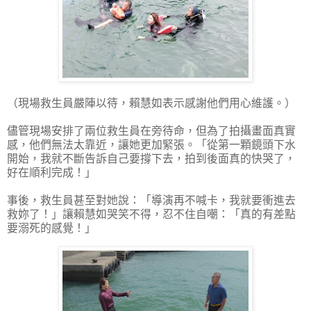
（現場救生員嚴陣以待，賴慧如表示感謝他們用心維護。）
儘管現場安排了兩位救生員在旁待命，但為了拍攝畫面真實
感，他們無法太靠近，讓她更加緊張。「從第一顆鏡頭下水
開始，我就不斷告訴自己要撐下去，拍到後面真的快哭了，
好在順利完成！」
事後，救生員甚至對她說：「導演再不喊卡，我就要衝進去
救妳了！」讓賴慧如哭笑不得，忍不住自嘲：「真的有差點
要溺死的感覺！」