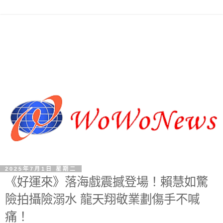
2025年7月1日 星期二
《好運來》落海戲震撼登場！賴慧如驚
險拍攝險溺水 龍天翔敬業劃傷手不喊
痛！