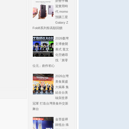
折疊手機
迎實用時
代 momo
預購三星
Galaxy Z
Fold8系列祭高額回饋
2026臺灣
文博會開
幕式 逛文
化空總尋
找「第零
位元」創作初心
2026台灣
美食展盛
大揭幕 集
結全台美
味與世界
冠軍 打造台灣美食外交新
舞台
金菩提禪
師抵台 殊