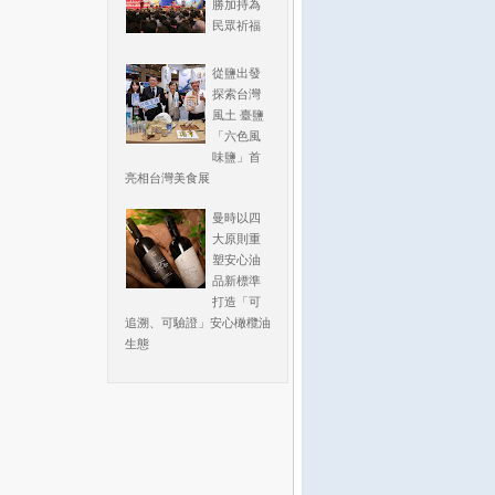
勝加持為
民眾祈福
從鹽出發
探索台灣
風土 臺鹽
「六色風
味鹽」首
亮相台灣美食展
曼時以四
大原則重
塑安心油
品新標準
打造「可
追溯、可驗證」安心橄欖油
生態