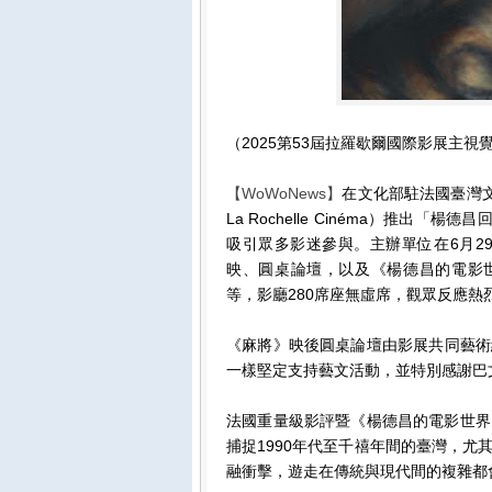
（2025第53屆拉羅歇爾國際影展主視覺(向
【WoWoNews】
在文化部駐法國臺灣文化
La Rochelle Cinéma）推出
吸引眾多影迷參與。主辦單位在6月2
映、圓桌論壇，以及《楊德昌的電影世界》（L
等，影廳280席座無虛席，觀眾反應熱
《麻將》映後圓桌論壇由影展共同藝術總監
一樣堅定支持藝文活動，並特別感謝巴
法國重量級影評暨《楊德昌的電影世界》專書
捕捉1990年代至千禧年間的臺灣，
融衝擊，遊走在傳統與現代間的複雜都