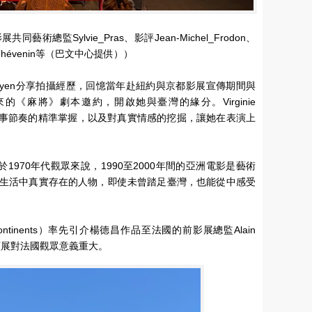
總監Sylvie_Pras、影評Jean-Michel_Frodon、
as_Thévenin等（巴文中心提供））
Ledoyen分享拍攝經歷，回憶當年赴紐約與京都影展宣傳期間與
《麻將》劇本邀約，開啟她與臺灣的緣分。Virginie
與故事節奏的精準掌握，以及對真實情感的挖掘，讓她在表演上
對出生於1970年代觀眾來說，1990至2000年間的亞洲電影是藝術
生活中真實存在的人物，即使未曾踏足臺灣，也能從中感受
 Continents）率先引介楊德昌作品至法國的前影展總監Alain
回顧展對法國觀眾意義重大。