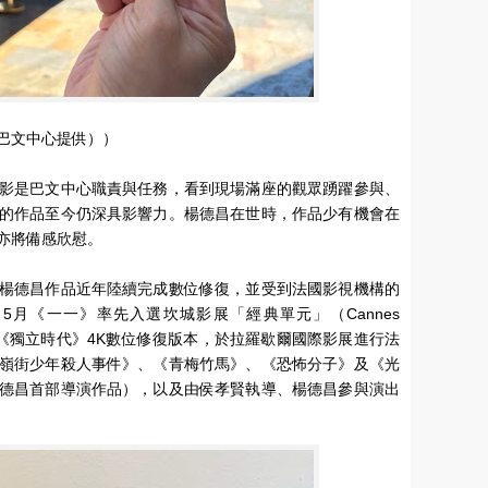
巴文中心提供））
影是巴文中心職責與任務，看到現場滿座的觀眾踴躍參與、
的作品至今仍深具影響力。楊德昌在世時，作品少有機會在
亦將備感欣慰。
楊德昌作品近年陸續完成數位修復，並受到法國影視機構的
月《一一》率先入選坎城影展「經典單元」（Cannes
》與《獨立時代》4K數位修復版本，於拉羅歇爾國際影展進行法
嶺街少年殺人事件》、《青梅竹馬》、《恐怖分子》及《光
德昌首部導演作品），以及由侯孝賢執導、楊德昌參與演出