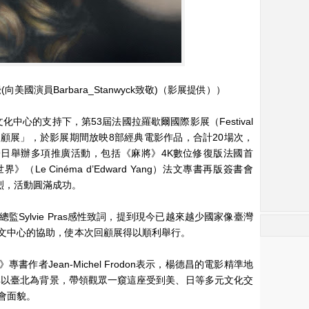
美國演員Barbara_Stanwyck致敬)（影展提供））
中心的支持下，第53屆法國拉羅歇爾國際影展（Festival
「楊德昌回顧展」，於影展期間放映8部經典電影作品，合計20場次，
9日舉辦多項推廣活動，包括《麻將》4K數位修復版法國首
e Cinéma d’Edward Yang）法文專書再版簽書會
烈，活動圓滿成功。
Sylvie Pras感性致詞，提到現今已越來越少國家像臺灣
文中心的協助，使本次回顧展得以順利舉行。
作者Jean-Michel Frodon表示，楊德昌的電影精準地
尤其以臺北為背景，帶領觀眾一窺這座受到美、日等多元文化交
會面貌。