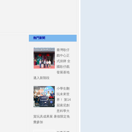
熱門新聞
臺灣歌仔
戲中心正
式掛牌 全
國歌仔戲
發展基地
邁入新階段
小學生翻
玩未來世
界！ 第14
屆索尼創
意科學大
賞玩具成果展 暑假限定免
費參加