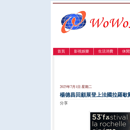
首頁
影視娛樂
生活消費
休閒
LANGUAGE
簡体
English
繁體
2025年7月1日 星期二
楊德昌回顧展登上法國拉羅歇
分享