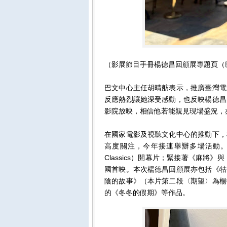
（影展節目手冊楊德昌回顧展專題頁（
巴文中心主任胡晴舫表示，推廣臺灣電
反應熱烈讓她深受感動，也反映楊德昌
影院放映，相信他若能親見現場盛況，
在國家電影及視聽文化中心的推動下，
高度關注，今年接連舉辦多場活動。5
Classics）開幕片；緊接著《麻將
國首映。本次楊德昌回顧展亦包括《牯
陰的故事》（本片第二段〈期望〉為楊
的《冬冬的假期》等作品。