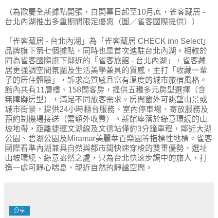
（為歡慶全新據點開張，自開幕日起至10月底，雀客藏居 -
台北內湖推出多重期間限定優惠（圖／雀客國際提供））
「雀客藏居 - 台北內湖」為「雀客藏居 CHECK inn Select」
品牌旗下第七個據點，同時也是首次進駐台北內湖。相較於
同為雀客國際旗下鄰近的「雀客旅館 - 台北內湖」，雀客藏
居更強調空間氛圍及生活美學兼具的質感，主打「收藏一輩
子的居住體驗」，訴求高質感且富有溫度的城市旅宿風格。
館內共有11層樓、158間客房，提供五種多元房型選擇（含
無障礙房型），滿足不同旅客需求。房間窗外可眺望山景或
城市街景，提供24小時櫃台服務、室內停車場、寄放服務及
預約制機場接送（需額外收費）。新館座落於綠意環繞的山
坡地帶，距離捷運文湖線及文德站僅約3分鐘車程，鄰近大湖
公園、碧湖公園及Miramar美麗華百樂園等指標性地標。雀客
國際看準內湖兼具自然與都市間快速穿梭的雙重優勢，選址
山坡環繞、綠意盎然之處，只為台北快速步調中的旅人，打
造一處可靜心喘息、親近自然的靜謐空間。
分享