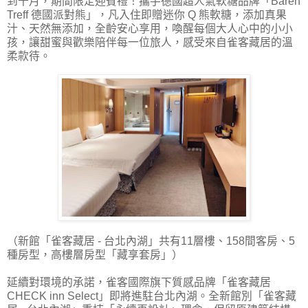
到十月，期間限定迎賓禮！攜手德國超人氣軟糖品牌「Bären
Treff 德國派對熊」，凡入住即贈迷你 Q 熊軟糖，添加真果
汁、天然無添加，全齡安心享用，喚醒每個大人心中的小小
孩，讓甜蜜與歡樂陪伴每一位旅人，感受來自雀客藏居的溫
柔款待。
（新館「雀客藏居 - 台北內湖」共有11層樓、158間客房、5
種房型，高樓層房型「藏享套房」）
延續對環境的承諾，雀客國際旗下質感品牌「雀客藏居
CHECK inn Select」即將進駐台北內湖。全新館別「雀客藏