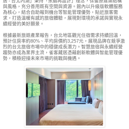
居 - 台北內湖」秉持「永續再設計」理念，保留原建築結構
與風格，充分善用既有空間與資源。館內以升級版軟體服務
為核心，結合自助報到機台等智能管理優勢，貼近旅客需
求，打造溫暖有感的旅宿體驗，展現對環境的承諾與實現永
續經營的美好願景。
根據最新旅遊產業報告，台北地區觀光住宿需求持續回溫，
預計住房率約80%、平均房價約3,257元，展現品牌在競爭激
烈的台北旅宿市場中的穩健成長潛力。智慧旅宿與永續經營
趨勢亦成為業界主流，雀客藏居憑藉創新軟體與智能管理優
勢，積極迎接未來市場的挑戰與機遇。