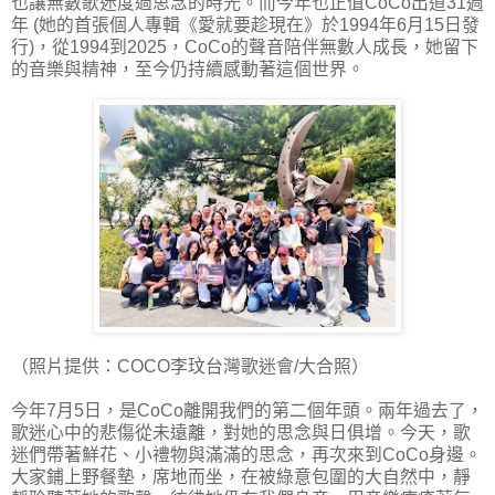
也讓無數歌迷度過思念的時光。而今年也正值CoCo出道31週
年 (她的首張個人專輯《愛就要趁現在》於1994年6月15日發
行)，從1994到2025，CoCo的聲音陪伴無數人成長，她留下
的音樂與精神，至今仍持續感動著這個世界。
（照片提供：COCO李玟台灣歌迷會/大合照）
今年7月5日，是CoCo離開我們的第二個年頭。兩年過去了，
歌迷心中的悲傷從未遠離，對她的思念與日俱增。今天，歌
迷們帶著鮮花、小禮物與滿滿的思念，再次來到CoCo身邊。
大家鋪上野餐墊，席地而坐，在被綠意包圍的大自然中，靜