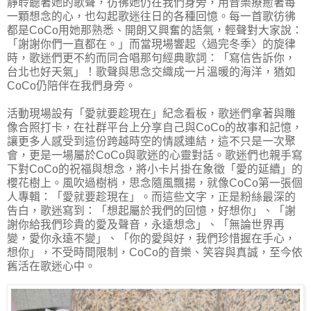
靜聆聽著她的歌聲，彷彿她仍在我們身旁，用音樂療癒著每
一顆想念的心，也勾起歌迷往日的各種回憶。每一首歌彷彿
都是CoCo用她那熟悉、開朗又興奮的語氣，輕聲對大家說：
「謝謝你們一直都在。」而當現場響起〈過完冬季〉的旋律
時，歌迷們更不約而同合唱那句經典歌詞：「寫信告訴你，
台北也好天氣」！歌聲與思念交織成一片溫暖的海洋，猶如
CoCo仍陪伴在我們身旁。
活動現場設有「愛就要趁現在」紀念看板，歌迷們拿著與雕
像合照打卡，在社群平台上分享自己與CoCo的故事和記憶，
讓更多人感受到這份跨越時空的情感連結，這不只是一次聚
會，更是一場屬於CoCo與歌迷的心靈對話。歌迷們也親手寫
下對CoCo的祝福與想念，將小卡片掛在象徵「愛的延續」的
櫻花樹上。風吹過樹梢，思念隨風飄揚，就像CoCo第一張個
人專輯：「愛就要趁現在」。而這些文字，正是粉絲最深的
告白，歌迷寫到：「想起屬於我們的回憶，好想你」、「謝
謝你給我們珍貴的愛及聲音，永遠想念」、「無論世界再
變，愛你永遠不變」、「你的愛與好，我們珍惜握在手心，
想你」，不受時間限制，CoCo的音樂、笑容與真誠，至今依
舊活在歌迷心中。