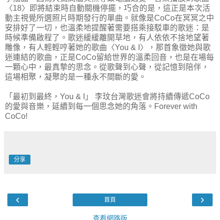
〈18〉即將結束時自動關機停擺，巧合的是，這正是本次活
動主視覺所選照片時期發行的單曲。就像是CoCo在冥冥之中
安排好了一切，也溫柔地提醒著需要搭乘接駁車的歌迷：是
時候準備啟程了。歌迷緩緩離開草地，有人依依不捨地望著
雕像，有人輕輕哼著她的歌曲〈You & I〉，那首象徵她與歌
迷連結的歌曲，正是CoCo留給世界的溫柔回音，也是在場每
一顆心中，最真摯的思念。從歌聲到心聲，從記憶到陪伴，
這場相聚，凝聚的是一種永不間斷的愛。
「最初到最終，You & I」 李玟台灣歌迷會將持續傳遞CoCo
的愛與音樂，延續到每一個思念她的角落。Forever with
CoCo!
分享
‹
›
首頁
查看網路版