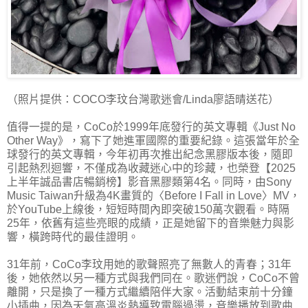
（照片提供：COCO李玟台灣歌迷會/Linda廖語晴送花）
值得一提的是，CoCo於1999年底發行的英文專輯《Just No
Other Way》，寫下了她進軍國際的重要紀錄。這張當年於全
球發行的英文專輯，今年初再次推出紀念黑膠版本後，隨即
引起熱烈迴響，不僅成為收藏迷心中的珍藏，也榮登【2025
上半年誠品書店暢銷榜】影音黑膠類第4名。同時，由Sony
Music Taiwan升級為4K畫質的〈Before I Fall in Love〉MV，
於YouTube上線後，短短時間內即突破150萬次觀看。時隔
25年，依舊有這些亮眼的成績，正是她留下的音樂魅力與影
響，橫跨時代的最佳證明。
31年前，CoCo李玟用她的歌聲照亮了無數人的青春；31年
後，她依然以另一種方式與我們同在。歌迷們說，CoCo不曾
離開，只是換了一種方式繼續陪伴大家。活動結束前十分鐘
小插曲，因為天氣高溫炎熱導致電腦過燙，音樂播放到歌曲