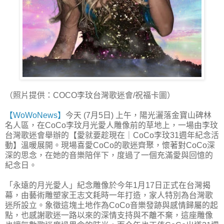
（照片提供：COCO李玟台灣歌迷會/祝福卡圖）
【WoWoNews】
今天 (7月5日) 上午，陽光灑落金寶山碑林
名人區，在CoCo李玟月光愛人雕像前的草地上，一場由李玟
台灣歌迷會舉辦的【愛就要趁現在｜CoCo李玟31週年紀念活
動】溫暖展開。現場喜愛CoCo的歌迷齊聚，懷著對CoCo深
深的思念，在她的音樂陪伴下，度過了一個充滿愛與回憶的
紀念日。
「永遠的月光愛人」紀念雕像於今年1月17日正式在台灣揭
幕，由藝術雕塑家王志文耗時一年打造，家人特別為台灣歌
迷所設立。象徵這塊土地作為CoCo音樂發跡與感情歸屬的起
點，也感謝歌迷一路以來的深情支持與不離不棄，這座雕像