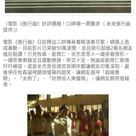
（電影《進行曲》好評爆棚！口碑場一票難求（ 未來進行曲
提供 )）
電影《進行曲》日前釋出三帥裸身養眼演奏花絮，網路上造
成暴動，目前影片已突破50萬瀏覽，並且吸引超過2萬名網友
瘋狂點讚！只見牧森、劉育仁、余杰恩等人一邊排著隊形，
一邊吹奏樂器並且擺動樂旗，架式十足，無論是劉育仁氣喘
吁吁練習，或是余杰恩低頭苦背順序都讓網友印象深刻，最
後停在牧森凝視鏡頭螢幕的甜笑，讓網友直呼「超級養
眼」、「太熱了」、「好想加入樂儀隊」，讓網友期待值報
表。