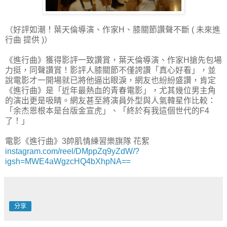
（好評如潮！葉天倫導演、作家H、膝關節讚聲不斷 ( 未來進
行曲 提供 )）
《進行曲》獲得影評一致讚賞，葉天倫導演、作家H搶先包場
力挺，同聲讚賞！影評人膝關節不僅誇讚「真心好看」，並
說電影才一開場就已將他逼出眼淚，網友也紛紛盛讚，肯定
《進行曲》是「近年最熱血的青春電影」，尤其幾位男主角
的演出更是吸睛。網友甚至將演員外型與人氣韓星作比較：
「余杰恩根本是台版金宣虎」、「終於有我這個世代的F4
了！」
電影《進行曲》3帥肌情練習樂旗隊 花絮
instagram.com/reel/DMppZq9yZdW/?
igsh=MWE4aWgzcHQ4bXhpNA==
分享