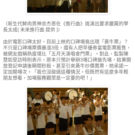
（新生代鮮肉男神余杰恩在《進行曲》挑演出要求嚴厲的學
長太成( 未來進行曲 提供 )）
由於電影口碑太好，目前上映的口碑場竟出現「黃牛票」？
不只是口碑場票價暴漲3倍，還有人把早優券當電影票販售，
被網友戲稱熱度堪比「五月天演唱會門票」。對此，監製陳
慧如受訪時則表示，原本只預計舉辦3場口碑搶先場，結果開
放登記申請後瞬間秒殺，甚至引來黃牛炒價賣票，她承諾一
定加開場次。「我也沒碰過這種情況，但既然有這麼多年輕
朋友想看，加場服務觀眾是一定要的吧！」