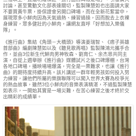
討論，甚至驚動文化部表達關切，監製陳慧如也出面請大家
不要買黃牛票，掛保證會另開口碑場，而在全新花絮當中，
展現眾多小鮮肉因為天氣過熱、練習過操，因而脫去上衣裸
身練習，眾多健壯的小鮮肉，讓網友直呼「好想加入樂儀
隊」。
《進行曲》集結《角頭－大橋頭》導演姜瑞智、《痞子英雄
首部曲》編劇陳慧如以及《聽見歌再唱》監製陳鴻元攜手合
作，並由3位新生代鮮肉男神牧森、劉育仁、余杰恩共同主
演，自從上週舉辦《進行曲》媒體試片之後口碑爆棚，台灣
各地口碑場，播映場場爆滿，完全是一票難求，也讓《進行
曲》的期待度持續升高。該片講述一群年輕男孩如何投入努
力練習，讓他們所屬的樂旗聯隊可以闖入世界大賽為校爭光
的熱血故事，雖然3位小鮮肉的音樂表演精湛，不過監製陳慧
如表示，一開始其實是一場災難，在苦心練習之後才終於交
出精彩的成績單。