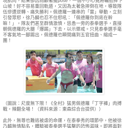
現肌肉，結果卻因為顧著擺pose，一個不小心竟將輪胎摔下
山坡！好不容易重回軌道，又因為太著急摔倒在地，導致隊
伍慘遭逆轉、痛失勝利。佩德羅一連串的「雷」舉動，立刻
引發眾怒，徐乃麟也忍不住怒吼：「佩德羅你到底在幹
嘛！」，隊友們甚至群情激憤，慫恿一旁的泰拳選手，直接
朝佩德羅的大腿「爆踢」下去，以示懲戒。只見泰拳選手毫
不客氣地一腳踢出，佩德羅也瞬間痛到五官扭曲、縮成一
團！
（圖說：尺度無下限！《全村》猛男佩德羅「丁字褲」肉搏
戰，辣翻全場！（資料來源：東森綜合台提供））
此外，無尊也難逃被虐的命運，在泰拳秀的環節中，他被徐
乃麟無情點名，體驗被泰拳選手猛擊的恐怖滋味。即將面對