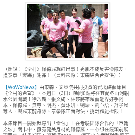
（圖說：《全村》佩德羅想紅出事！秀肌不成反害慘隊友，
遭泰拳「爆踢」謝罪！（資料來源：東森綜合台提供））
【WoWoNews】
由東森、文策院共同投資的實境綜藝節目
《全村的希望》，本週日（3日）晚間8點將在宜蘭冬山河親
水公園開戰！徐乃麟、張文綺、林莎將率領藝能界好手阿
本、佩德羅、無尊、明杰、黃沐妍、劉璇、劉心語、舒子晨
等人，與羅東龍舟隊、泰拳隊正面對決，挑戰體能極限！
本集節目一開始就爆出「雷包」！在考驗團隊合作的「巨輪
之坡」關卡中，擁有健美身材的佩德羅，一心想在鏡頭前展