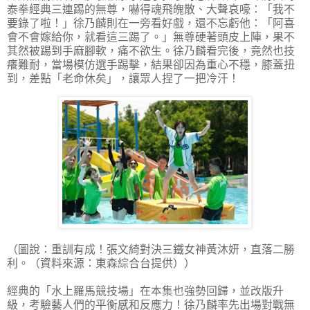
泰拳經典三連踢的無尊，嚇得魂飛魄散、大聲哀嚎：「我不
要錄了啦！」徐乃麟則在一旁看好戲，還不忘虧他：「阿喜
會不會嫁給你，就看這三踢了。」無尊硬著頭皮上陣，果不
其然被踢到手麻腳軟，痛不欲生。徐乃麟看完後，竟然也技
癢難耐，當場模仿選手踢擊，結果卻因為重心不穩，膝蓋扭
到，差點「老命休矣」，讓眾人捏了一把冷汗！
（圖說：重訓有成！張文綺對決三鐵女神黃沐妍，直落二勝
利。（資料來源：東森綜合台提供））
經典的「水上羅馬競技場」在本集也強勢回歸，並改版升
級，考驗藝人們的平衡感和反應力！徐乃麟率先出場對戰無