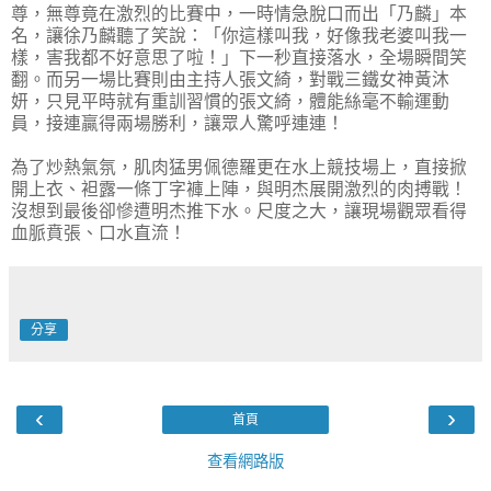
尊，無尊竟在激烈的比賽中，一時情急脫口而出「乃麟」本
名，讓徐乃麟聽了笑說：「你這樣叫我，好像我老婆叫我一
樣，害我都不好意思了啦！」下一秒直接落水，全場瞬間笑
翻。而另一場比賽則由主持人張文綺，對戰三鐵女神黃沐
妍，只見平時就有重訓習慣的張文綺，體能絲毫不輸運動
員，接連贏得兩場勝利，讓眾人驚呼連連！
為了炒熱氣氛，肌肉猛男佩德羅更在水上競技場上，直接掀
開上衣、袒露一條丁字褲上陣，與明杰展開激烈的肉搏戰！
沒想到最後卻慘遭明杰推下水。尺度之大，讓現場觀眾看得
血脈賁張、口水直流！
分享
‹
›
首頁
查看網路版