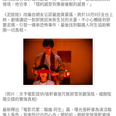
情境，他分享：「隱約感受到像被催眠的感覺。」
《泥娃娃》改編自網友公認最詭異童謠，將於10月9日全台上
映，劇情講述一對即將迎來新生兒的夫妻，不小心觸碰到邪
靈泥偶，引發一連串恐怖事件，最後找到驅魔人阿生協助解
開一切真相。
（照片：天予電影提供/張軒睿施咒幫郭雪芙觀落陰，揭開陰
陽交錯的驚悚真相）
最新釋出「電影花絮：驅魔-阿生」篇，曝光張軒睿為演活驅
魔人角色，背後所付出的心血。開拍前，劇組安排張軒睿接