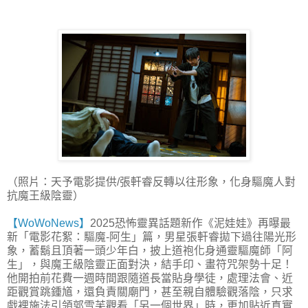
（照片：天予電影提供/張軒睿反轉以往形象，化身驅魔人對
抗魔王級陰靈）
【WoWoNews】
2025恐怖靈異話題新作《泥娃娃》再曝最
新「電影花絮：驅魔-阿生」篇，男星張軒睿拋下過往陽光形
象，蓄鬍且頂著一頭少年白，披上道袍化身通靈驅魔師「阿
生」，與魔王級陰靈正面對決，結手印、畫符咒架勢十足！
他開拍前花費一週時間跟隨道長當貼身學徒，處理法會、近
距觀賞跳鍾馗，還負責關廟門，甚至親自體驗觀落陰，只求
戲裡施法引領郭雪芙觀看「另一個世界」時，更加貼近真實