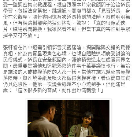
受一整週密集宗教課程，親自跟隨本片宗教顧問于治詮道長
學習，包括法會祭祀、跳鍾馗、關廟門都以「見習道長」身
份在旁觀摩，張軒睿回憶有次道長持劍施法時，眼前明明無
風，但有棵路樹卻突然猛烈搖動，驚說：「真的很像武俠
片，磁場瞬間轉換，我雖然看不到，但當下真的害怕到手緊
握平安符不放。」
張軒睿在片中還需引領郭雪芙觀落陰，揭開陰陽交錯的驚悚
真相，他為真實呈現角色心境，也親自體驗這項廣受討論的
民俗儀式，道長在安全範圍內，讓他稍微遊走在虛實兩界之
間，最重要是讓他知道觀落陰這件事千萬要謹慎執行，無論
是施法的人或被觀落陰的人都一樣。當他在施咒幫郭雪芙觀
落陰時，舉凡燒金紙及噴火都做得有模有樣，看似簡單其實
仍具危險性，他第一次燒金紙還不小心燒到手，但他滿足
說：「這次很多新的嘗試，動作戲也滿刺激！」