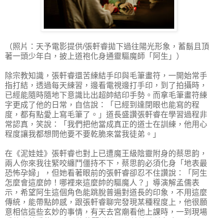
（照片：天予電影提供/張軒睿拋下過往陽光形象，蓄鬍且頂
著一頭少年白，披上道袍化身通靈驅魔師「阿生」）
除宗教知識，張軒睿還苦練結手印與毛筆畫符，一開始常手
指打結，透過每天練習，邊看電視邊打手印，到了拍攝時，
已經能隨時隨地下意識比出超帥結印手勢。而拿毛筆畫符練
字更成了他的日常，自信說：「已經到達閉眼也能寫的程
度，都有點愛上寫毛筆了。」道長盛讚張軒睿在學習過程非
常認真，笑說：「我們把他當成真正的道士在訓練，他用心
程度讓我都想問他要不要乾脆來當我徒弟。」
在《泥娃娃》張軒睿也對上已遭魔王級陰靈附身的蔡思韵，
兩人你來我往緊咬纏鬥僵持不下，蔡思韵必須化身「地表最
恐怖孕婦」，但她看著眼前的張軒睿卻忍不住讚說：「阿生
怎麼會這麼帥！哪裡來這麼帥的驅魔人？」導演解孟儒表
示，希望阿生這個角色能跳脫普遍對道長的印象，不用這麼
傳統，能帶點帥感，跟張軒睿聊完發現某種程度上，他很願
意相信這些玄妙的事情，有天去宮廟看他上課時，一到現場