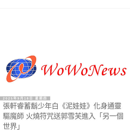
2025年9月18日 星期四
張軒睿蓄鬍少年白《泥娃娃》化身通靈
驅魔師 火燒符咒送郭雪芙進入「另一個
世界」