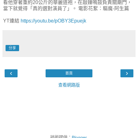
看他穿著重約20公斤的華麗道袍，在敲鐘鳴鼓負責關廟門，
當下就覺得「真的選對演員了」。 電影花絮：驅魔-阿生篇
YT連結
https://youtu.be/pOBY3Epuejk
分享
‹
›
首頁
查看網路版
技術提供：
Blogger
.