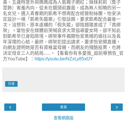
喜，五歲時意外與媽媽成為人氣親子網紅；妹妹莉莉（詹子
萱飾）害羞內向，從未在鏡頭前露面，成為無人知曉的另一
名女兒。邁入青春期的凱希不想再配合經營粉絲團，怡安決
定設計一場「凱希失蹤案」引發話題，要求凱希配合最後一
次。沒想到，原本虛構的「假失蹤」卻陰錯陽差成了「真綁
架」。當怡安在媒體前哭喊哀求大眾協尋愛女時，卻不知此
刻凱希早已身陷險境。綁架事件揭開怡安黑暗的過往以及長
年深埋的心結。最終，綁架犯提出請求，要求怡安開直播，
向網友證明她是否有資格當母親，而網友的殘酷投票，也將
決定母女三人的結局......。【看看你有多愛我_超前導預告_官
方YouTube】：
https://youtu.be/NZxLy85xfJY
分享
‹
›
首頁
查看網路版