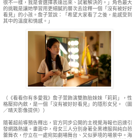
很不一樣，我是會選擇表達出來、試著解決的。」角色最大
的挑戰是讓她學習用更細膩的層次去詮釋一個「沒有被好好
看見」的小孩。詹子萱說：「希望大家看了之後，能感受到
其中的溫度和情感。」
（《看看你有多愛我》詹子萱飾演雙胞胎妹妹「莉莉」，性
格壓抑內斂，是一個「沒有被好好看見」的隱形女兒。（圖
／晴天影像提供））
隨著超前導預告釋出，官方同步公開的主視覺海報也迅速引
發網路熱議。畫面中，母女三人分別身著全黑禮服與純白芭
蕾舞衣，佇立在一處宛如劇場舞台、又似夢境的場景中。海