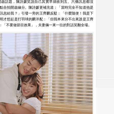
開啟話題，陳詩媛笑說自己其實早就收到五、六條訊息都沒
點合拍開啟緣分。陳詩媛更補充道：「當時完全不知道他是
訊息給我？」引發一旁的王齊麟反駁：「什麼隨便！我是下
明才想起是打羽球的麟洋配：「但我本來分不出來誰是王齊
：「不要做節目效果」，夫妻倆一來一往的對話笑翻全場。