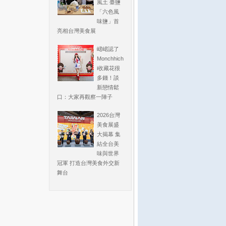
風土 臺鹽
「六色風
味鹽」首
亮相台灣美食展
峮峮認了
Monchhich
i收藏花很
多錢！談
新戀情鬆
口：大家再觀察一陣子
2026台灣
美食展盛
大揭幕 集
結全台美
味與世界
冠軍 打造台灣美食外交新
舞台