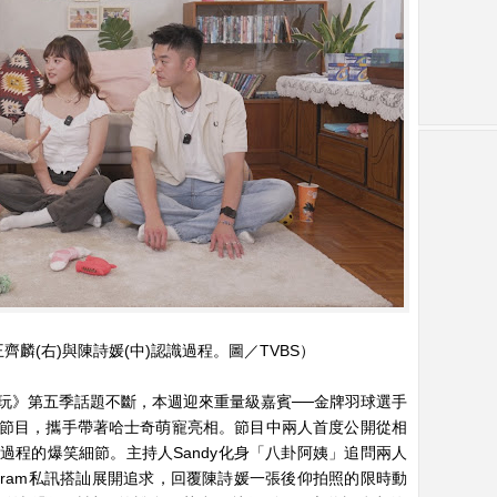
王齊麟(右)與陳詩媛(中)認識過程。圖／TVBS）
乃玩》第五季話題不斷，本週迎來重量級嘉賓──金牌羽球選手
節目，攜手帶著哈士奇萌寵亮相。節目中兩人首度公開從相
過程的爆笑細節。主持人Sandy化身「八卦阿姨」追問兩人
agram私訊搭訕展開追求，回覆陳詩媛一張後仰拍照的限時動