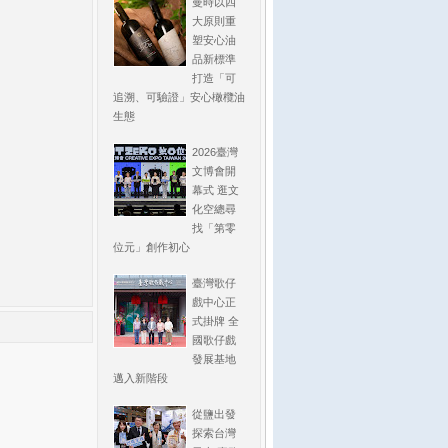
曼時以四
大原則重
塑安心油
品新標準
打造「可
追溯、可驗證」安心橄欖油
生態
2026臺灣
文博會開
幕式 逛文
化空總尋
找「第零
位元」創作初心
臺灣歌仔
戲中心正
式掛牌 全
國歌仔戲
發展基地
邁入新階段
從鹽出發
探索台灣