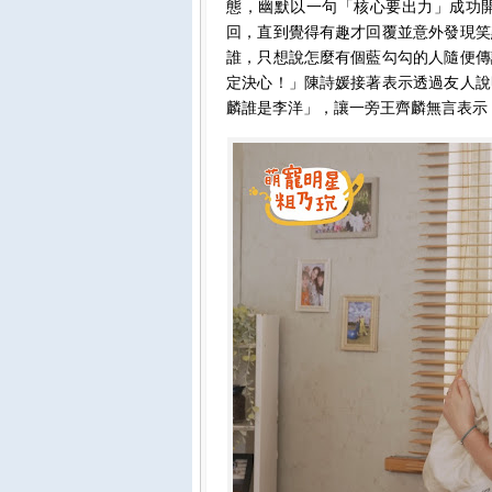
態，幽默以一句「核心要出力」成功
回，直到覺得有趣才回覆並意外發現笑
誰，只想說怎麼有個藍勾勾的人隨便傳
定決心！」陳詩媛接著表示透過友人說
麟誰是李洋」，讓一旁王齊麟無言表示