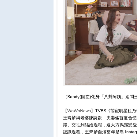
（Sandy(圖左)化身「八卦阿姨」追問
【WoWoNews】
TVBS《萌寵明星粗
王齊麟與老婆陳詩媛，夫妻倆首度合體
識、交往到結婚過程，還大方揭露戀愛
認識過程，王齊麟自爆當年是靠 Inst