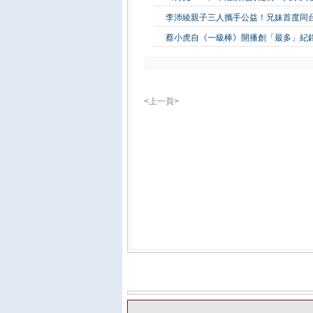
李沛綾親子三人攜手公益！兄妹首度同
蔡小虎自《一級棒》開播創「最多」紀錄
<上一頁>