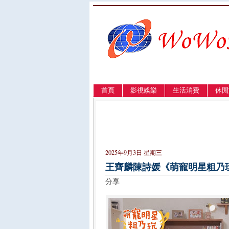
首頁
影視娛樂
生活消費
休閒
LANGUAGE
簡体
English
繁體
2025年9月3日 星期三
王齊麟陳詩媛《萌寵明星粗乃
分享