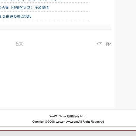
台合奏《快樂的天堂》洋溢溫情
 金曲連發掀回憶殺
首頁
<下一頁>
WoWoNews 版權所有
RSS
Copyright©2008 wowonews.com All Right Reserved