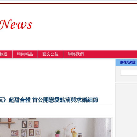
旅遊
時尚精品
藝文公益
聯絡我們
搜尋此網誌
玩》超甜合體 首公開戀愛點滴與求婚細節