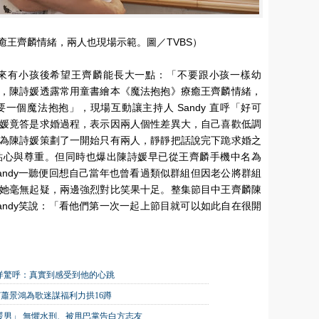
癒王齊麟情緒，兩人也現場示範。圖／TVBS）
來有小孩後希望王齊麟能長大一點：「不要跟小孩一樣幼
，陳詩媛透露常用童書繪本《魔法抱抱》療癒王齊麟情緒，
一個魔法抱抱」，現場互動讓主持人 Sandy 直呼「好可
媛竟答是求婚過程，表示因兩人個性差異大，自己喜歡低調
為陳詩媛策劃了一開始只有兩人，靜靜把話說完下跪求婚之
貼心與尊重。但同時也爆出陳詩媛早已從王齊麟手機中名為
andy一聽便回想自己當年也曾看過類似群組但因老公將群組
她毫無起疑，兩邊強烈對比笑果十足。整集節目中王齊麟陳
andy笑說：「看他們第一次一起上節目就可以如此自在很開
洋驚呼：真實到感受到他的心跳
嘉賓蕭景鴻為歌迷謀福利力拱16蹲
大暖男」 無懼水刑、被甩巴掌告白方志友