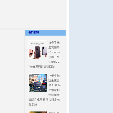
熱門新聞
折疊手機
迎實用時
代 momo
預購三星
Galaxy Z
Fold8系列祭高額回饋
小學生翻
玩未來世
界！ 第14
屆索尼創
意科學大
賞玩具成果展 暑假限定免
費參加