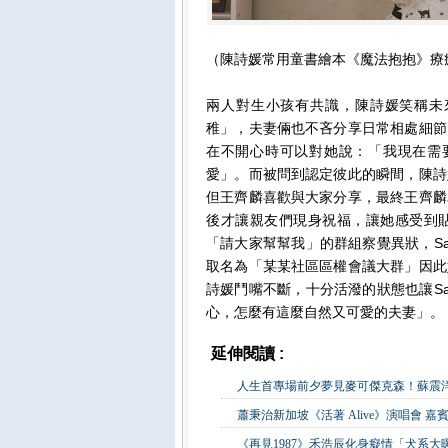
（陳詩媛常用童書繪本《魔法抱抱》療
兩人對生小孩有共識，陳詩媛笑稱未
稚」，夫妻倆也不吝分享日常相處細節
在不開心時可以對她說：「我現在需要
愛」。而被問到認定彼此的瞬間，陳詩
但王齊麟喜歡與大家分享，最終王齊麟
後才讓親友們現身祝福，讓她感受到
「請大家幫幫我」的群組察覺異狀，S
取名為「某某社區區權會議大群」因此
詩媛鬥嘴不斷，十分活潑的狀態也讓S
心，怎麼有這麼自然又可愛的夫妻」。
延伸閱讀 :
影視娛樂
人生首專場前夕夢見麥可傑克森！蘇震
蕭秉治新加坡《活著 Alive》演唱會 
《再見1987》禾浩辰化身癡情「犬系