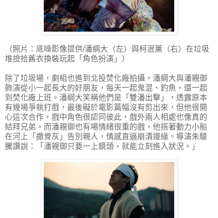
（照片：底噪影像提供/潘綱大（左）與柯泯薰（右）在垃圾
堆撿拾舊衣換裝玩起「角色扮演」）
除了垃圾場，劇組也進到北投焚化廠拍攝，潘綱大與潘親御
飾演從小一起長大的好朋友，每天一起鬼混、釣魚，還一起
到焚化廠上班。潘綱大笑稱他們是「雙潘出擊」，透露原本
有幾場爭執打戲，最後礙於電影篇幅沒有剪出來，但他很開
心這次合作，戲中角色很認同彼此，戲外兩人相處也像真的
結拜兄弟。而潘親御也有場情緒很重的戲，他搭著動力小船
在河上「撒骨灰」告別親人，情感直逼崩潰邊緣。導演朱駿
騰讚說：「潘親御只要一上鏡頭，就能立刻進入狀況。」