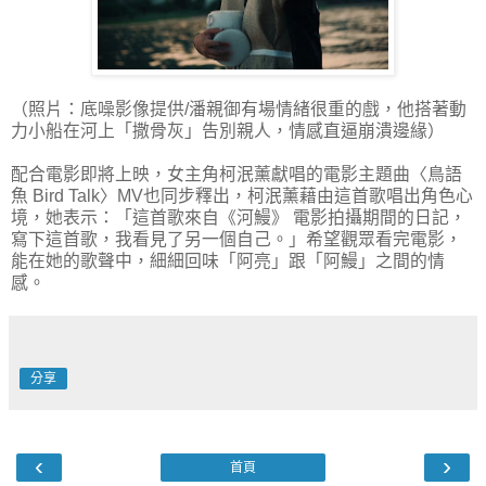
（照片：底噪影像提供/潘親御有場情緒很重的戲，他搭著動
力小船在河上「撒骨灰」告別親人，情感直逼崩潰邊緣）
配合電影即將上映，女主角柯泯薰獻唱的電影主題曲〈鳥語
魚 Bird Talk〉MV也同步釋出，柯泯薰藉由這首歌唱出角色心
境，她表示：「這首歌來自《河鰻》 電影拍攝期間的日記，
寫下這首歌，我看見了另一個自己。」希望觀眾看完電影，
能在她的歌聲中，細細回味「阿亮」跟「阿鰻」之間的情
感。
分享
‹
›
首頁