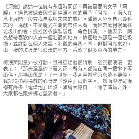
《河鰻》講述一位擁有永恆時間卻不再被需要的女子「阿
鰻」，遇見被過去困住而停滯不前的男子「阿亮」，兩人在
島上展開一段尋找自我與未來的旅程。潘綱大分享自己最難
忘的一場戲，不是脫光在潮間帶任人看，而是帶著柯泯薰在
垃圾山約會，撿拾舊衣換裝玩起「角色扮演」。他表示，阿
亮想帶喜歡的人去一個壯觀的地方，這個地方卻是一個垃圾
場，或許對每個人來說，壯觀的東西不同，但對阿亮來說，
山一樣的垃圾是很浪漫的地方，乘載了很多東西的地方。
柯泯薰則意外被打動，覺得這場戲很特別、氣氛很浪漫，更
表示：「那天濕濕的下著大雨，所有人都縮在同一把傘下等
雨停，那場雨像是下了一世紀，我甚至希望雨永遠不要停，
我記得拍那場戲的心情是『豁達』兩個字。」然而浪漫背後
卻有許多「電燈泡」出沒，潘綱大爆料：「除了演員之外，
大家都在跟蟑螂老鼠演戲。」