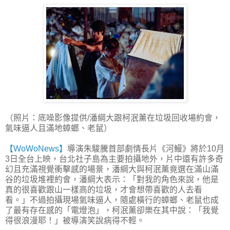
（照片：底噪影像提供/潘綱大跟柯泯薰在垃圾回收場約會，
氣味逼人且滿地蟑螂、老鼠）
【WoWoNews】
導演朱駿騰首部劇情長片《河鰻》將於10月
3日全台上映，台北社子島為主要拍攝地外，片中還有許多奇
幻且充滿視覺衝擊感的場景，潘綱大與柯泯薰竟選在滿山滿
谷的垃圾堆裡約會，潘綱大表示：「對我的角色來說，他是
真的很喜歡跟山一樣高的垃圾，才會想帶喜歡的人去看
看。」不過拍攝現場氣味逼人，隨處橫行的蟑螂、老鼠也成
了最有存在感的「電燈泡」，柯泯薰卻樂在其中說：「我覺
得很浪漫耶！」被導演笑說病得不輕。