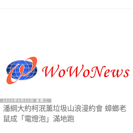
2025年9月23日 星期二
潘綱大約柯泯薰垃圾山浪漫約會 蟑螂老
鼠成「電燈泡」滿地跑