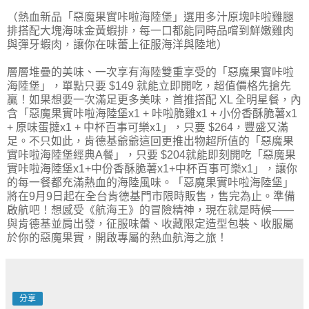
（熱血新品「惡魔果實咔啦海陸堡」選用多汁原塊咔啦雞腿
排搭配大塊海味金黃蝦排，每一口都能同時品嚐到鮮嫩雞肉
與彈牙蝦肉，讓你在味蕾上征服海洋與陸地）
層層堆疊的美味、一次享有海陸雙重享受的「惡魔果實咔啦
海陸堡」，單點只要 $149 就能立即開吃，超值價格先搶先
贏！如果想要一次滿足更多美味，首推搭配 XL 全明星餐，內
含「惡魔果實咔啦海陸堡x1 + 咔啦脆雞x1 + 小份香酥脆薯x1
+ 原味蛋撻x1 + 中杯百事可樂x1」，只要 $264，豐盛又滿
足。不只如此，肯德基爺爺這回更推出物超所值的「惡魔果
實咔啦海陸堡經典A餐」，只要 $204就能即刻開吃「惡魔果
實咔啦海陸堡x1+中份香酥脆薯x1+中杯百事可樂x1」，讓你
的每一餐都充滿熱血的海陸風味。「惡魔果實咔啦海陸堡」
將在9月9日起在全台肯德基門市限時販售，售完為止。準備
啟航吧！想感受《航海王》的冒險精神，現在就是時候——
與肯德基並肩出發，征服味蕾、收藏限定造型包裝、收服屬
於你的惡魔果實，開啟專屬的熱血航海之旅！
分享