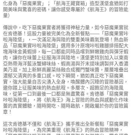
化身為「惡魔果實」；「航海王藏寶箱」造型漢堡盒猶如打
開美味與驚喜的密碼，讓你感受專屬於《航海王》的冒險能
量）
傳說中，吃下惡魔果實者將獲得神秘力量，如今惡魔果實就
在肯德基！這股力量被完美化為全新餐點——「惡魔果實咔
啦海陸堡」，一次滿足海與陸的雙重美味霸氣登場！熱血新
品「惡魔果實咔啦海陸堡」選用多汁原塊咔啦雞腿排搭配大
塊海味金黃蝦排，每一口都能同時品嚐到鮮嫩雞肉與彈牙蝦
肉，讓你在味蕾上征服海洋與陸地。漢堡更特別加入以東南
亞熱帶海洋藍泳蟹蟳味絲、蝦高湯與芥末提味調製拌入香濃
美乃滋，加上新鮮高麗菜絲融合成獨門蟹味醬，層層堆疊出
濃郁又清爽的多重口感。咬下瞬間，猶如真正吃下惡魔果
實，強大能量自舌尖湧入全身，喚醒體內沉睡的冒險基因，
邀你踏上征服美味的熱血航程。多層次、超飽足的海陸風
味，從第一口到最後一口都是無盡驚喜。肯德基「惡魔果實
咔啦海陸堡」，將《航海王》海上冒險的熱血與感動化作味
蕾的真實體驗，隨時開吃、隨時啟航，開啟屬於你的冒險篇
章！
這次肯德基不僅和《航海王》攜手推出全新餐點「惡魔果實
咔啦海陸堡」，為完美重現《航海王》的熱血冒險精神，