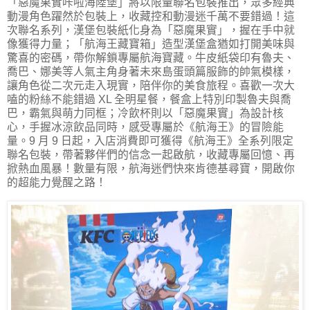
「惡魔果實咔啦海陸堡」將以限量聯名包裝推出，眾多經典
動漫角色躍然於包裝上，收藏控和動漫迷千萬不要錯過！這
次聯名系列，漢堡包裝紙化身為「惡魔果實」，握在手中就
像獲得力量；「航海王藏寶箱」造型漢堡盒猶如打開美味與
驚喜的密碼，帶你解鎖專屬航海寶藏。牛皮紙袋印有魯夫、
喬巴、娜美等人氣主角身著未來島蛋頭篇服飾的帥氣模樣，
讓角色從二次元走入現實，陪伴你的美食旅程。喜歡一次大
嗑的粉絲不能錯過 XL 全明星餐，餐盒上特別印製魯夫與喬
巴，霸氣與萌力同框；冷飲杯則以「惡魔果實」為設計核
心，手握冰涼飲品同時，感受專屬於《航海王》的冒險能
量。9 月 9 日起，入店消費即可獲得《航海王》全系列限定
聯名包裝，帶著夥伴們的信念一起啟航，收藏專屬回憶、再
掀熱血風暴！數量有限，航海迷們快來肯德基尋寶，開啟你
的超能力覺醒之路！