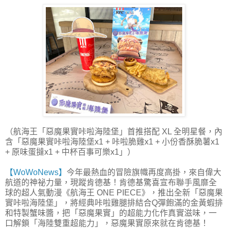
（航海王「惡魔果實咔啦海陸堡」首推搭配 XL 全明星餐，內
含「惡魔果實咔啦海陸堡x1 + 咔啦脆雞x1 + 小份香酥脆薯x1
+ 原味蛋撻x1 + 中杯百事可樂x1」）
【WoWoNews】
今年最熱血的冒險旗幟再度高掛，來自偉大
航道的神祕力量，現蹤肯德基！肯德基驚喜宣布聯手風靡全
球的超人氣動漫《航海王 ONE PIECE》，推出全新「惡魔果
實咔啦海陸堡」，將經典咔啦雞腿排結合Q彈飽滿的金黃蝦排
和特製蟹味醬，把「惡魔果實」的超能力化作真實滋味，一
口解鎖「海陸雙重超能力」，惡魔果實原來就在肯德基！