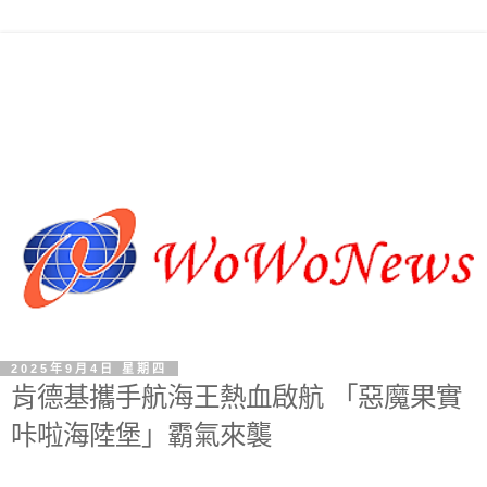
2025年9月4日 星期四
肯德基攜手航海王熱血啟航 「惡魔果實
咔啦海陸堡」霸氣來襲