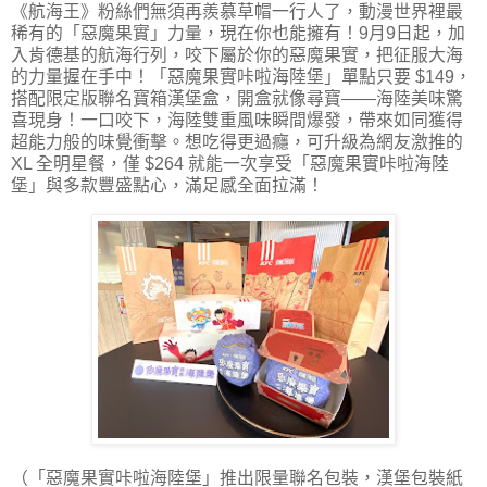
《航海王》粉絲們無須再羨慕草帽一行人了，動漫世界裡最
稀有的「惡魔果實」力量，現在你也能擁有！9月9日起，加
入肯德基的航海行列，咬下屬於你的惡魔果實，把征服大海
的力量握在手中！「惡魔果實咔啦海陸堡」單點只要 $149，
搭配限定版聯名寶箱漢堡盒，開盒就像尋寶——海陸美味驚
喜現身！一口咬下，海陸雙重風味瞬間爆發，帶來如同獲得
超能力般的味覺衝擊。想吃得更過癮，可升級為網友激推的
XL 全明星餐，僅 $264 就能一次享受「惡魔果實咔啦海陸
堡」與多款豐盛點心，滿足感全面拉滿！
（「惡魔果實咔啦海陸堡」推出限量聯名包裝，漢堡包裝紙