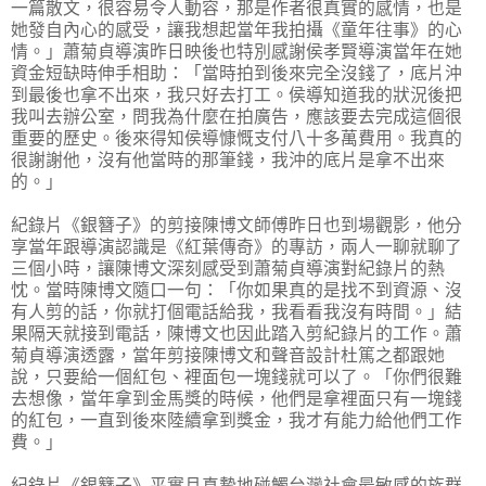
一篇散文，很容易令人動容，那是作者很真實的感情，也是
她發自內心的感受，讓我想起當年我拍攝《童年往事》的心
情。」蕭菊貞導演昨日映後也特別感謝侯孝賢導演當年在她
資金短缺時伸手相助：「當時拍到後來完全沒錢了，底片沖
到最後也拿不出來，我只好去打工。侯導知道我的狀況後把
我叫去辦公室，問我為什麼在拍廣告，應該要去完成這個很
重要的歷史。後來得知侯導慷慨支付八十多萬費用。我真的
很謝謝他，沒有他當時的那筆錢，我沖的底片是拿不出來
的。」
紀錄片《銀簪子》的剪接陳博文師傅昨日也到場觀影，他分
享當年跟導演認識是《紅葉傳奇》的專訪，兩人一聊就聊了
三個小時，讓陳博文深刻感受到蕭菊貞導演對紀錄片的熱
忱。當時陳博文隨口一句：「你如果真的是找不到資源、沒
有人剪的話，你就打個電話給我，我看看我沒有時間。」結
果隔天就接到電話，陳博文也因此踏入剪紀錄片的工作。蕭
菊貞導演透露，當年剪接陳博文和聲音設計杜篤之都跟她
說，只要給一個紅包、裡面包一塊錢就可以了。「你們很難
去想像，當年拿到金馬獎的時候，他們是拿裡面只有一塊錢
的紅包，一直到後來陸續拿到獎金，我才有能力給他們工作
費。」
紀錄片《銀簪子》平實且真摯地碰觸台灣社會最敏感的族群