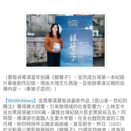
（蕭菊貞導演當年拍攝《銀簪子》，並完成台灣第一本紀錄
片幕後創作記錄，現由大塊文化再版，且收錄導演父親的自
傳內容。（牽猴子提供））
【WoWoNews】
金獎導演蕭菊貞最新作品《造山者－世紀的
賭注》獲得廣大迴響、引來跨領域的社會影響力，上映至今
全台票房突破3300萬，躍進台灣紀錄片影史票房前五名！同
時間，導演卻也面臨人生重大考驗，在全台戲院奔波的三個
月裡，她同時陪伴父親走過病痛，直至辭世。昨日（10/2）
於光點華山電影館舉辦的《銀簪子》25週年特映會，成為別