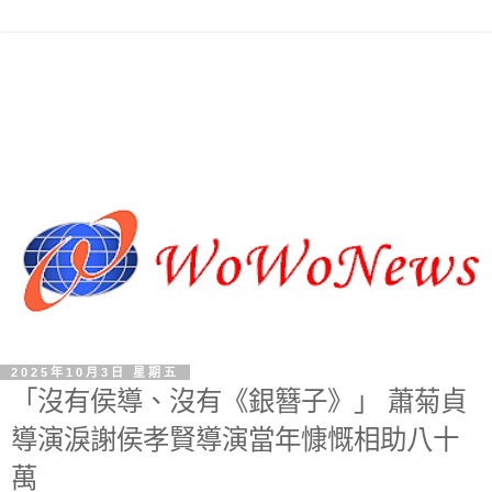
2025年10月3日 星期五
「沒有侯導、沒有《銀簪子》」 蕭菊貞
導演淚謝侯孝賢導演當年慷慨相助八十
萬