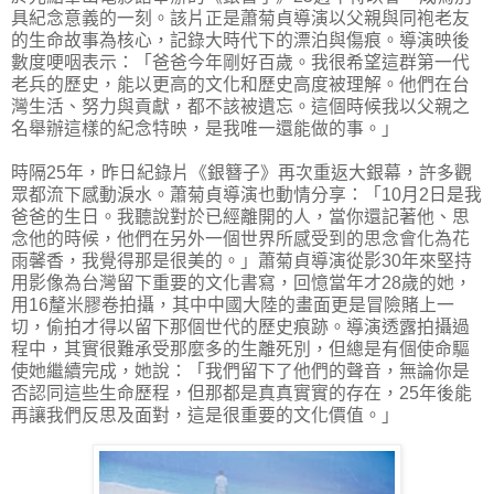
具紀念意義的一刻。該片正是蕭菊貞導演以父親與同袍老友
的生命故事為核心，記錄大時代下的漂泊與傷痕。導演映後
數度哽咽表示：「爸爸今年剛好百歲。我很希望這群第一代
老兵的歷史，能以更高的文化和歷史高度被理解。他們在台
灣生活、努力與貢獻，都不該被遺忘。這個時候我以父親之
名舉辦這樣的紀念特映，是我唯一還能做的事。」
時隔25年，昨日紀錄片《銀簪子》再次重返大銀幕，許多觀
眾都流下感動淚水。蕭菊貞導演也動情分享：「10月2日是我
爸爸的生日。我聽說對於已經離開的人，當你還記著他、思
念他的時候，他們在另外一個世界所感受到的思念會化為花
雨馨香，我覺得那是很美的。」蕭菊貞導演從影30年來堅持
用影像為台灣留下重要的文化書寫，回憶當年才28歲的她，
用16釐米膠卷拍攝，其中中國大陸的畫面更是冒險賭上一
切，偷拍才得以留下那個世代的歷史痕跡。導演透露拍攝過
程中，其實很難承受那麼多的生離死別，但總是有個使命驅
使她繼續完成，她說：「我們留下了他們的聲音，無論你是
否認同這些生命歷程，但那都是真真實實的存在，25年後能
再讓我們反思及面對，這是很重要的文化價值。」