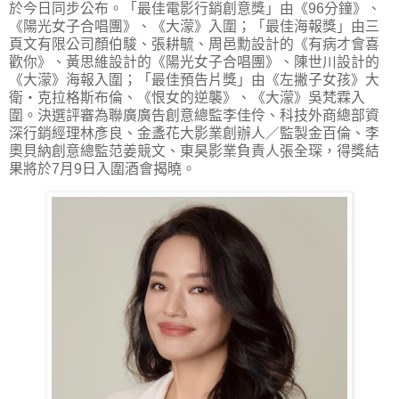
於今日同步公布。「最佳電影行銷創意獎」由《96分鐘》、
《陽光女子合唱團》、《大濛》入圍；「最佳海報獎」由三
頁文有限公司顏伯駿、張耕毓、周邑勳設計的《有病才會喜
歡你》、黃思維設計的《陽光女子合唱團》、陳世川設計的
《大濛》海報入圍；「最佳預告片獎」由《左撇子女孩》大
衛・克拉格斯布倫、《恨女的逆襲》、《大濛》吳梵霖入
圍。決選評審為聯廣廣告創意總監李佳伶、科技外商總部資
深行銷經理林彥良、金盞花大影業創辦人／監製金百倫、李
奧貝納創意總監范姜競文、東昊影業負責人張全琛，得獎結
果將於7月9日入圍酒會揭曉。