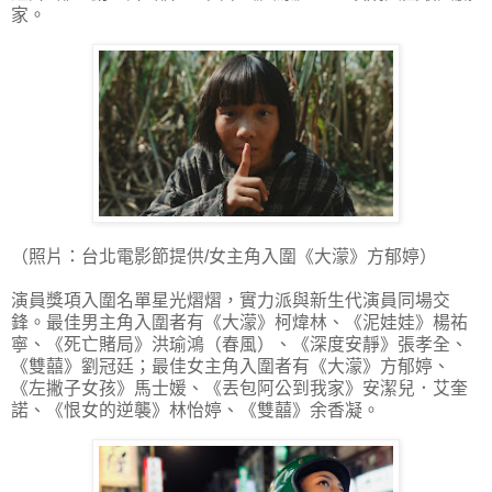
家。
（照片：台北電影節提供/女主角入圍《大濛》方郁婷）
演員獎項入圍名單星光熠熠，實力派與新生代演員同場交
鋒。最佳男主角入圍者有《大濛》柯煒林、《泥娃娃》楊祐
寧、《死亡賭局》洪瑜鴻（春風）、《深度安靜》張孝全、
《雙囍》劉冠廷；最佳女主角入圍者有《大濛》方郁婷、
《左撇子女孩》馬士媛、《丟包阿公到我家》安潔兒．艾奎
諾、《恨女的逆襲》林怡婷、《雙囍》余香凝。