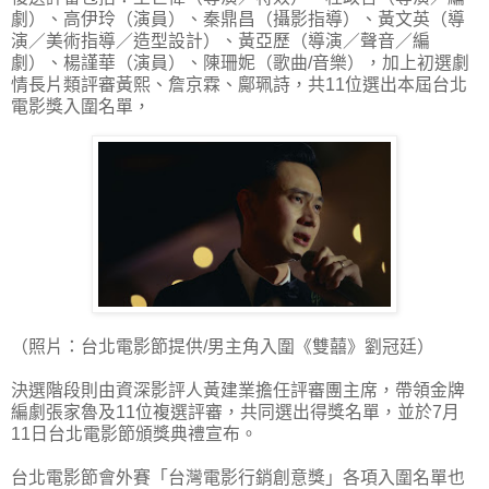
劇）、高伊玲（演員）、秦鼎昌（攝影指導）、黃文英（導
演／美術指導／造型設計）、黃亞歷（導演／聲音／編
劇）、楊謹華（演員）、陳珊妮（歌曲/音樂），加上初選劇
情長片類評審黃熙、詹京霖、鄺珮詩，共11位選出本屆台北
電影獎入圍名單，
（照片：台北電影節提供/男主角入圍《雙囍》劉冠廷）
決選階段則由資深影評人黃建業擔任評審團主席，帶領金牌
編劇張家魯及11位複選評審，共同選出得獎名單，並於7月
11日台北電影節頒獎典禮宣布。
台北電影節會外賽「台灣電影行銷創意獎」各項入圍名單也