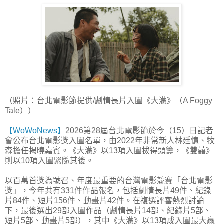
（照片：台北電影節提供/劇情長片入圍《大濛》（A Foggy
Tale））
【WoWoNews】
2026第28屆台北電影節於今（15）日記者
會公布台北電影獎入圍名單，由2022年非常新人林廷憶、牧
森擔任揭曉嘉賓。《大濛》以13項入圍拔得頭籌，《雙囍》
則以10項入圍緊隨其後。
以百萬首獎為號召、年度最重要的台灣電影競賽「台北電影
獎」，今年共有331件作品報名，包括劇情長片49件、紀錄
片84件、短片156件、動畫片42件。在複選評審熱烈討論
下，最後選出29部入圍作品（劇情長片14部、紀錄片5部、
短片5部、動畫片5部），其中《大濛》以13項成入圍最大贏