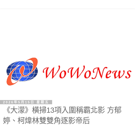
2026年5月15日 星期五
《大濛》橫掃13項入圍稱霸北影 方郁
婷、柯煒林雙雙角逐影帝后