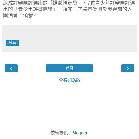
組成評審團評選出的「媒體推薦獎」、7位青少年評審團評選
出的「青少年評審團獎」三項非正式競賽獎則於典禮前的入
圍酒會上頒發。
分享
‹
›
首頁
查看網路版
技術提供：
Blogger
.