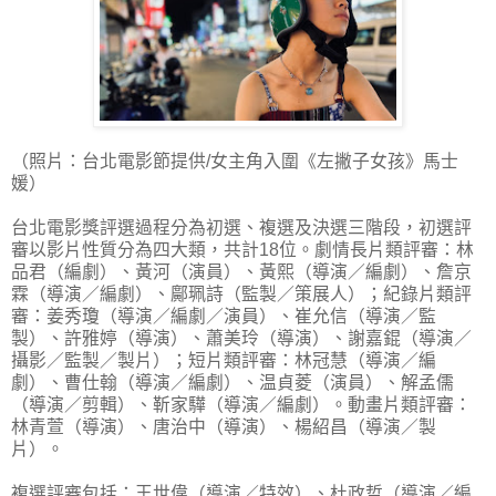
（照片：台北電影節提供/女主角入圍《左撇子女孩》馬士
媛）
台北電影獎評選過程分為初選、複選及決選三階段，初選評
審以影片性質分為四大類，共計18位。劇情長片類評審：林
品君（編劇）、黃河（演員）、黃熙（導演／編劇）、詹京
霖（導演／編劇）、鄺珮詩（監製／策展人）；紀錄片類評
審：姜秀瓊（導演／編劇／演員）、崔允信（導演／監
製）、許雅婷（導演）、蕭美玲（導演）、謝嘉錕（導演／
攝影／監製／製片）；短片類評審：林冠慧（導演／編
劇）、曹仕翰（導演／編劇）、温貞菱（演員）、解孟儒
（導演／剪輯）、靳家驊（導演／編劇）。動畫片類評審：
林青萱（導演）、唐治中（導演）、楊紹昌（導演／製
片）。
複選評審包括：王世偉（導演／特效）、杜政哲（導演／編