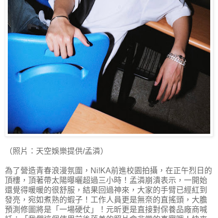
（照片：天空娛樂提供/孟潾）
為了營造青春浪漫氛圍，Ni!KA前進校園拍攝，在正午烈日的
頂樓，頂著帶太陽曝曬超過三小時！孟潾崩潰表示，一開始
還覺得暖暖的很舒服，結果回過神來，大家的手臂已經紅到
發亮，宛如煮熟的蝦子！工作人員更是無奈的直搖頭，大膽
預測修圖將是「一場硬仗」！元昕更是直接對保養品廠商喊