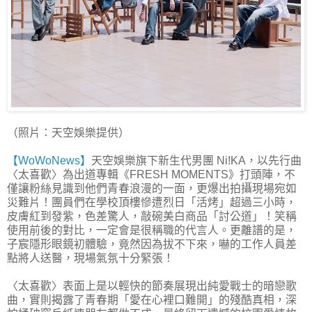
（照片：天空娛樂提供）
【WoWoNews】
天空娛樂旗下新生代男團 Ni!KA，以先行曲
〈太喜歡〉為出道專輯《FRESH MOMENTS》打頭陣，不
僅讓粉絲見識到他們青春浪漫的一面，更爆出拍攝現場宛如
災難片！團員們在學校頂樓慘遭烈日「活烤」超過三小時，
皮膚紅到發紫，色差驚人，敲碗美白商品「討公道」！笑稱
使用前後的對比，一定會是很稱職的代言人。更離譜的是，
子宸隱形眼鏡初體驗，竟然因為拔不下來，嚇的工作人員差
點將人送醫，現場氣氛十分緊張！
〈太喜歡〉表面上是以輕快的節奏展現出純愛戰士的暗戀歌
曲，實則揭露了青春期「愛在心裡口難開」的殘酷真相，深