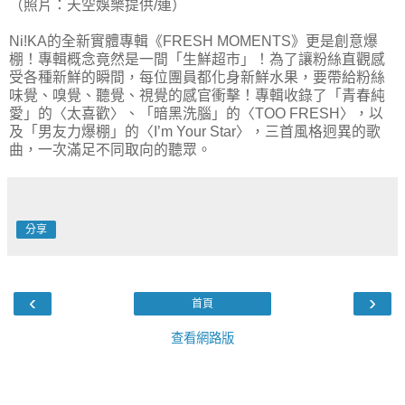
（照片：天空娛樂提供/連）
Ni!KA的全新實體專輯《FRESH MOMENTS》更是創意爆
棚！專輯概念竟然是一間「生鮮超市」！為了讓粉絲直觀感
受各種新鮮的瞬間，每位團員都化身新鮮水果，要帶給粉絲
味覺、嗅覺、聽覺、視覺的感官衝擊！專輯收錄了「青春純
愛」的〈太喜歡〉、「暗黑洗腦」的〈TOO FRESH〉，以
及「男友力爆棚」的〈I’m Your Star〉，三首風格迥異的歌
曲，一次滿足不同取向的聽眾。
分享
‹
›
首頁
查看網路版