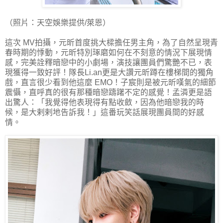
（照片：天空娛樂提供/萊恩）
這次 MV拍攝，元昕首度挑大樑擔任男主角，為了自然呈現青
春時期的悸動，元昕特別琢磨如何在不刻意的情況下展現情
感，完美詮釋暗戀中的小劇場，演技讓團員們驚艷不已，表
現獲得一致好評！隊長Li.an更是大讚元昕蹲在樓梯間的獨角
戲，直言很少看到他這麼 EMO！子宸則是被元昕嘆氣的細節
震懾，直呼真的很有那種暗戀躊躇不定的感覺！孟潾更是語
出驚人：「我覺得他表現得有點收斂，因為他暗戀我的時
候，是大剌剌地告訴我！」這番玩笑話展現團員間的好感
情。