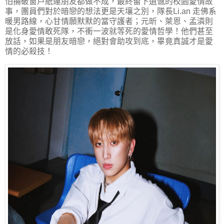
怕捅破窗戶紙連朋友都做不成，最終留下遺憾的校園愛情故
事，團員們對於暗戀的想法更是天壤之別，隊長Li.an 走佛系
暖男路線，心甘情願默默的當守護者；元昕、萊恩、孟潾則
是化身愛情敢死隊，不衝一波就等死的愛情哲學！他們甚至
放話，如果是朋友暗戀，絕對會助攻到底，畢竟真誠才是愛
情的必殺技！