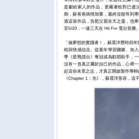
是獻給家人的作品，更藏著他對已逝
期，蘇爸爸病情加重，最終沒能等到專
過這張作品，告慰父親在天之靈，也希
至5/20，一連三天在 Hit Fm 電台首播
「做夢想的實踐者！」蘇震洋歷時四年打造
程與情感信念。從童年學習國樂、加入
季《星戰擂台》奪冠成為駐唱歌手，一
沒有一首真正屬於自己的作品，心裡一
起這份未竟之志，才真正開啟製作專輯
《Chapter 1：光》，蘇震洋形容