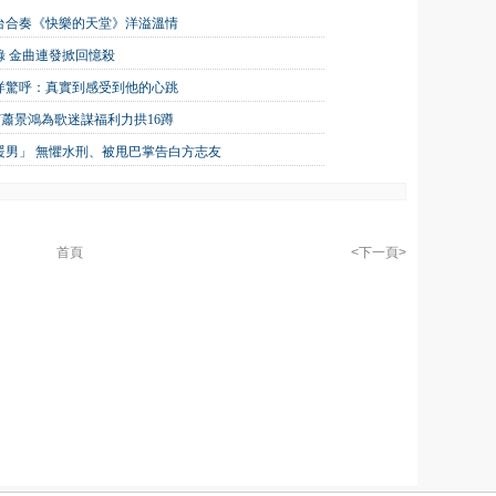
台合奏《快樂的天堂》洋溢溫情
 金曲連發掀回憶殺
洋驚呼：真實到感受到他的心跳
嘉賓蕭景鴻為歌迷謀福利力拱16蹲
大暖男」 無懼水刑、被甩巴掌告白方志友
首頁
<下一頁>