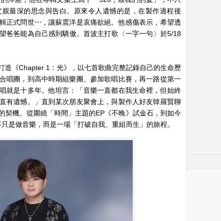
父親最深的思念與告白。原來令人遺憾的是，在製作過程後
輯正式問世⋯，讓蘇震洋是哀痛欲絕。他感傷表示，希望透
望爸爸能為自己感到驕傲。首波主打歌〈一字一句〉於5/18
。
《Chapter 1：光》，以七首歌曲完整記錄自己的生命歷
合唱團，到高中時期組樂團、參加歌唱比賽，再一路從第一
唱就是十多年。他坦言：「音樂一直都在我生命裡，但始終
直有遺憾。」直到某次朋友聚會上，與製作人好友韓羅賢聊
的契機。從圍繞「時間」主題的EP《不晚》試金石，到如今
，這不只是做音樂，而是一場「打破自我、重組而生」的旅程。