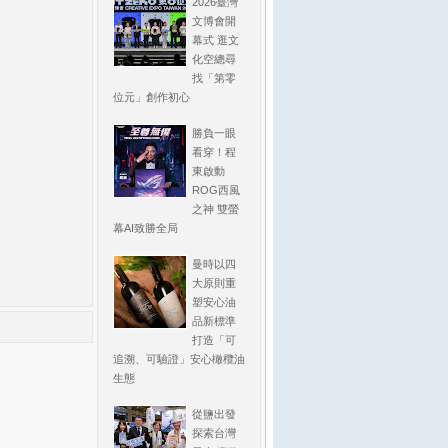
2026臺灣
文博會開
幕式 逛文
化空總尋
找「第零
位元」創作初心
勝負一眼
看穿！程
東啟動
ROG西風
之神 雙螢
幕AI致勝全局
曼時以四
大原則重
塑安心油
品新標準
打造「可
追溯、可驗證」安心橄欖油
生態
從鹽出發
探索台灣