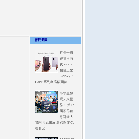
熱門新聞
折疊手機
迎實用時
代 momo
預購三星
Galaxy Z
Fold8系列祭高額回饋
小學生翻
玩未來世
界！ 第14
屆索尼創
意科學大
賞玩具成果展 暑假限定免
費參加