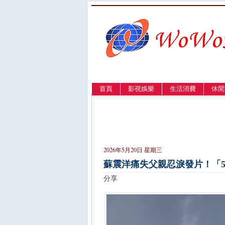
首頁
影視娛樂
生活消費
休閒
LANGUAGE
簡体
English
繁體
2026年5月20日 星期三
蘇震洋痛失父親忍淚發片！「5
分享