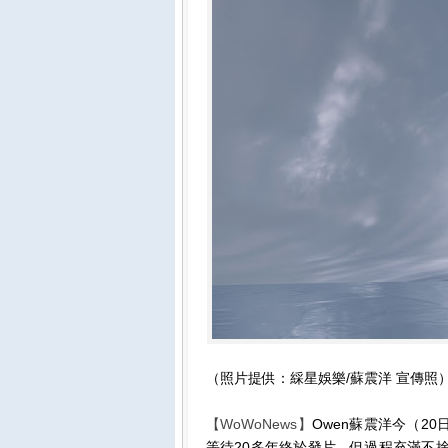
（照片提供：綵星娛樂/蘇震洋 宣傳照
【WoWoNews】
Owen蘇震洋今（20
等待20多年終於發片，但過程充滿不