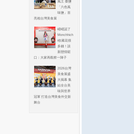
風土 臺鹽
「六色風
味鹽」首
亮相台灣美食展
峮峮認了
Monchhich
i收藏花很
多錢！談
新戀情鬆
口：大家再觀察一陣子
2026台灣
美食展盛
大揭幕 集
結全台美
味與世界
冠軍 打造台灣美食外交新
舞台