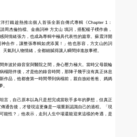
）
打鐵趁熱推出個人首張全新自傳式專輯《Chapter 1：
請周杰倫拍檔、金曲詞神 方文山 填詞，搭配楊子樸作曲，
感與情緒張力，也成為專輯中極具代表性的篇章。蘇震洋開
詞神合作，讓整張專輯如虎添翼！」他也形容，方文山的詞
、天氣到人物情緒，全都細膩得讓人瞬間掉進故事裡。
間奔波於錄音室與醫院之間，身心壓力極大。當時父母親輪
病榻陪伴後，才是他的錄音時間，那陣子幾乎沒有真正休息
新作品，他都會第一時間帶到病榻前，親自放給爸爸、媽媽
夢。
坦言，自己原本以為只是想完成當歌手多年的夢想，但真正
宣傳通告後，才發現這更像是一場重新認識自己的過程。「現
可能性？」他表示，走到人生中場還能迎來這樣的奇遇，是