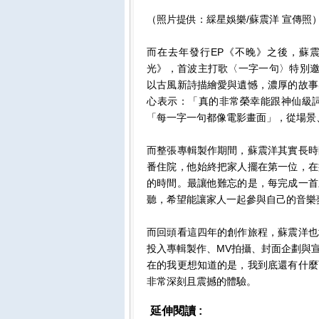
（照片提供：綵星娛樂/蘇震洋 宣傳照
而在去年發行EP《不晚》之後，蘇震洋
光》，首波主打歌〈一字一句〉特別邀
以古風新詩描繪愛與遺憾，濃厚的故事
心表示：「真的非常榮幸能跟神仙級
「每一字一句都像電影畫面」，從場景
而整張專輯製作期間，蘇震洋其實長時
番住院，他始終把家人擺在第一位，在
的時間。最讓他難忘的是，每完成一首
聽，希望能讓家人一起參與自己的音樂
而回頭看這四年的創作旅程，蘇震洋也
投入專輯製作、MV拍攝、封面企劃與
在的我更想知道的是，我到底還有什麼
非常深刻且震撼的體驗。
延伸閱讀 :
影視娛樂