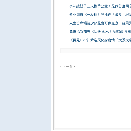
李沛綾親子三人攜手公益！兄妹首度同
蔡小虎自《一級棒》開播創「最多」紀錄
人生首專場前夕夢見麥可傑克森！蘇震
蕭秉治新加坡《活著 Alive》演唱會 
《再見1987》禾浩辰化身癡情「犬系
<上一頁>