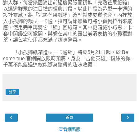
對人群，每當樂團演出前過度緊張而鑽進「完熟芒果紙箱」
以逃避群眾的注目禮的經典片段。以此片段為造型一卡通的
設計靈感，將「完熟芒果紙箱」造型製成皮質卡套，內裡放
入小孤獨的裁型一卡通，拉可調節蠟繩可將小孤獨拉出來感
應，使用完畢再將它「鑽」回紙箱。其中更暗藏小巧思，卡
套中間鏤空可掀開，與躲在其中的露出崩潰表情的小孤獨對
望，讓每次使用都充滿了趣味驚喜。
「小孤獨紙箱造型一卡通組」將於5月21日起，於 Be
come true 官網開放限時預購，身為「吉他英雄」粉絲的你，
千萬不能錯過這款能隨身攜帶的趣味收藏！
分享
‹
›
首頁
查看網路版