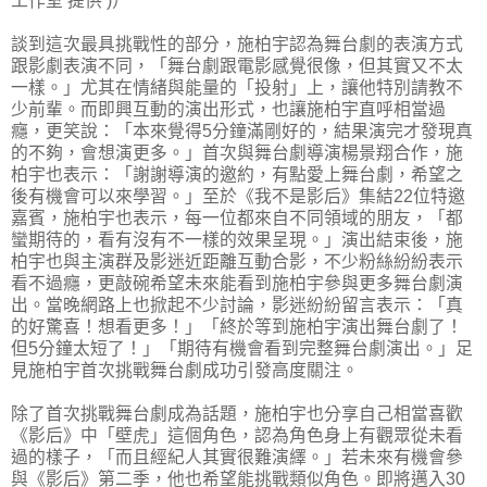
工作室 提供 )）
談到這次最具挑戰性的部分，施柏宇認為舞台劇的表演方式
跟影劇表演不同，「舞台劇跟電影感覺很像，但其實又不太
一樣。」尤其在情緒與能量的「投射」上，讓他特別請教不
少前輩。而即興互動的演出形式，也讓施柏宇直呼相當過
癮，更笑說：「本來覺得5分鐘滿剛好的，結果演完才發現真
的不夠，會想演更多。」首次與舞台劇導演楊景翔合作，施
柏宇也表示：「謝謝導演的邀約，有點愛上舞台劇，希望之
後有機會可以來學習。」至於《我不是影后》集結22位特邀
嘉賓，施柏宇也表示，每一位都來自不同領域的朋友，「都
蠻期待的，看有沒有不一樣的效果呈現。」演出結束後，施
柏宇也與主演群及影迷近距離互動合影，不少粉絲紛紛表示
看不過癮，更敲碗希望未來能看到施柏宇參與更多舞台劇演
出。當晚網路上也掀起不少討論，影迷紛紛留言表示：「真
的好驚喜！想看更多！」「終於等到施柏宇演出舞台劇了！
但5分鐘太短了！」「期待有機會看到完整舞台劇演出。」足
見施柏宇首次挑戰舞台劇成功引發高度關注。
除了首次挑戰舞台劇成為話題，施柏宇也分享自己相當喜歡
《影后》中「壁虎」這個角色，認為角色身上有觀眾從未看
過的樣子，「而且經紀人其實很難演繹。」若未來有機會參
與《影后》第二季，他也希望能挑戰類似角色。即將邁入30