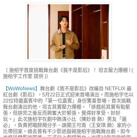
（ 施柏宇首度挑戰舞台劇《我不是影后》！ 坦言壓力爆棚 ! (
施柏宇工作室 提供 )）
【WoWoNews】
舞台劇《我不是影后》改編自 NETFLIX 最
紅台劇《影后》，5月22日正式迎來首場演出。而施柏宇也以
22位特邀嘉賓中的「第一位嘉賓」身份驚喜登場，首次挑戰
舞台劇演出的他，坦言其實壓力爆棚，「排戲前其實有點緊
張，但排完之後反而興奮大於緊張，覺得好享受、好好
玩。」此次施柏宇在劇中飾演小比（陳妙音 飾）男友「逼
必」，負責把喝醉鬧分手、誤闖王可南（王安琪 飾）家的小
比帶回家。過去曾有不少影迷敲碗施柏宇挑戰舞台劇，如今