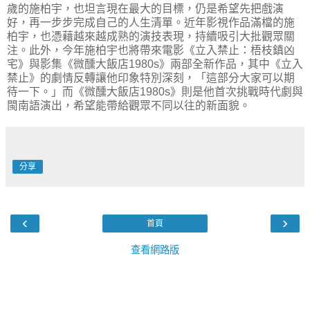
歲的施柏宇，也坦言現在最大的目標，仍是希望先把戲演
好，再一步步完成自己的人生清單。近年影視作品滿檔的施
柏宇，也憑藉越來越成熟的演技表現，持續吸引大批觀眾關
注。此外，今年施柏宇也將帶來電影《立入禁止：梧枝鎮凶
宅》與影集《微醺大飯店1980s》兩部全新作品，其中《立入
禁止》的劇情反轉讓他印象特別深刻，「這部分大家可以期
待一下。」而《微醺大飯店1980s》則是他首次挑戰時代劇與
閩南語演出，希望能帶給觀眾不同以往的新面貌。
分享
‹
›
首頁
查看網路版