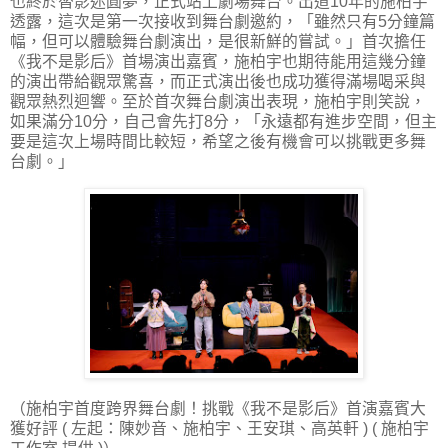
也終於替影迷圓夢，正式站上劇場舞台。出道10年的施柏宇
透露，這次是第一次接收到舞台劇邀約，「雖然只有5分鐘篇
幅，但可以體驗舞台劇演出，是很新鮮的嘗試。」首次擔任
《我不是影后》首場演出嘉賓，施柏宇也期待能用這幾分鐘
的演出帶給觀眾驚喜，而正式演出後也成功獲得滿場喝采與
觀眾熱烈迴響。至於首次舞台劇演出表現，施柏宇則笑說，
如果滿分10分，自己會先打8分，「永遠都有進步空間，但主
要是這次上場時間比較短，希望之後有機會可以挑戰更多舞
台劇。」
（施柏宇首度跨界舞台劇！挑戰《我不是影后》首演嘉賓大
獲好評 ( 左起：陳妙音、施柏宇、王安琪、高英軒 ) ( 施柏宇