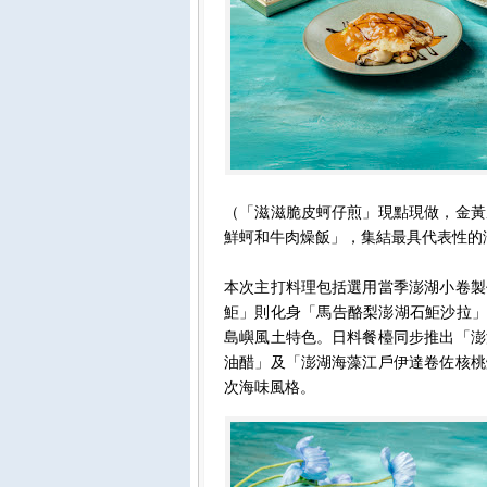
（「滋滋脆皮蚵仔煎」現點現做，金黃
鮮蚵和牛肉燥飯」，集結最具代表性的
本次主打料理包括選用當季澎湖小卷製
鮔」則化身「馬告酪梨澎湖石鮔沙拉」
島嶼風土特色。日料餐檯同步推出「澎
油醋」及「澎湖海藻江戶伊達卷佐核桃
次海味風格。