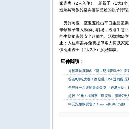
家庭房（2人入住）一組親子（1大1
造兼具寓教於樂與度假體驗的親子行程
另於每週一至週五推出平日生態互動
帶領孩子進入動物小劇場，透過生態互
的生態祕密與安全超能力。活動地點位
止；入住專案亦免費提供兩人房及家庭
供兩組親子（2大2小）參與體驗。
延伸閱讀 :
生活消費
肯德基首度聯名《新世紀福音戰士》 限定
爸爸8月吃大餐！西堤擺POSE送雞腿 
全球唯一八連霸最高金獎 「香港皇玥
超殺199元！福勝亭「激安週」限時7
中元泡麵採買變了！momo揭2026泡麵