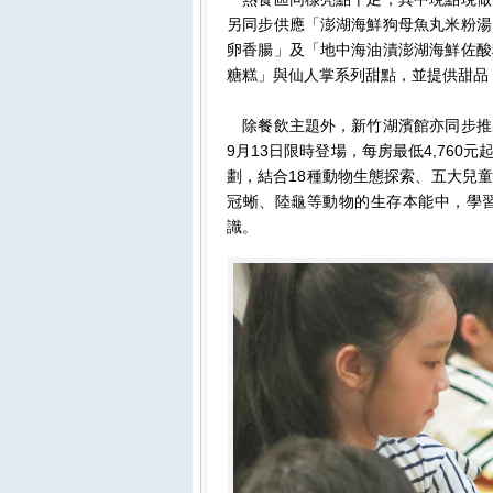
另同步供應「澎湖海鮮狗母魚丸米粉湯
卵香腸」及「地中海油漬澎湖海鮮佐酸
糖糕」與仙人掌系列甜點，並提供甜品
除餐飲主題外，新竹湖濱館亦同步推
9月13日限時登場，每房最低4,76
劃，結合18種動物生態探索、五大兒
冠蜥、陸龜等動物的生存本能中，學
識。