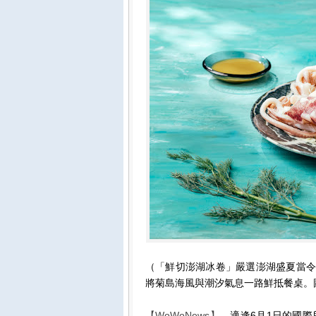
（「鮮切澎湖冰卷」嚴選澎湖盛夏當令
將菊島海風與潮汐氣息一路鮮抵餐桌。
【WoWoNews】
適逢6月1日的國際