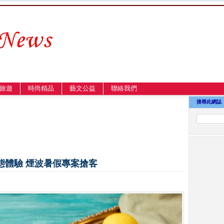
旅遊
時尚精品
藝文公益
聯絡我們
搜尋此網誌
態體驗 煙波暑假專案搶客