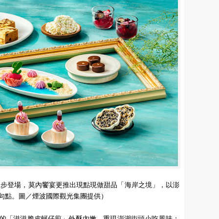
同步登場，莫內饗宴更推出現點現做甜品「海岸之境」，以澎
句點。圖／煙波國際觀光集團提供）
的「滋滋脆皮蚵仔煎」外酥內嫩，重現澎湖街頭小吃風味；