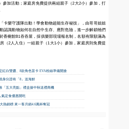
小）參加活動；家庭房免費提供兩組親子（2大2小）參加，打
。
「卡樂守護隊出動！學會動物超能生存秘技」，由哥哥姐姐
動認識動物如何在自然中生存、應對危險，進一步解鎖牠們
於香榭館B1吞吞屋，採俱樂部現場報名制，名額有限額滿為
房（2人入住）一組親子（1大1小）參加，家庭房則免費提
紅白雙醬、8款角色盲卡 EVA粉絲準備開搶
原燒身分證有「8」送海鮮
」推「五大亮點」禮盒搶中秋送禮商機
天人氣定食優惠開吃
十大熱銷榜 來一客月銷4.6萬杯奪冠