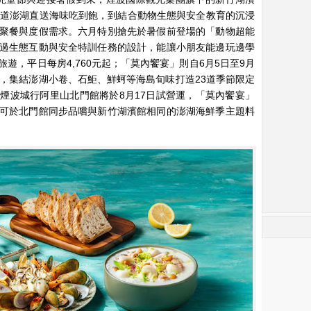
3道澎湖直送海味吃到飽，到結合動物生態與安全教育的沉浸
聚餐與度假需求。六月特別搶先於暑假前登場的「動物超能
過生態互動與安全特訓任務的設計，能讓小朋友能邊玩邊學
遊，平日每房4,760元起；「莫內饗宴」則自6月5日至9月
」，集結澎湖小卷、石鮔、鮮蚵等海島旬味打造23道季節限定
煙波城行阿里山北門館將於8月17日試營運，「莫內饗宴」
可於北門館同步品嚐與新竹湖濱館相同的澎湖海鮮季主題料