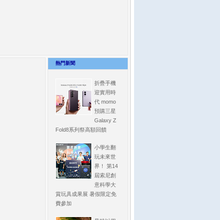
熱門新聞
折疊手機
迎實用時
代 momo
預購三星
Galaxy Z
Fold8系列祭高額回饋
小學生翻
玩未來世
界！ 第14
屆索尼創
意科學大
賞玩具成果展 暑假限定免
費參加