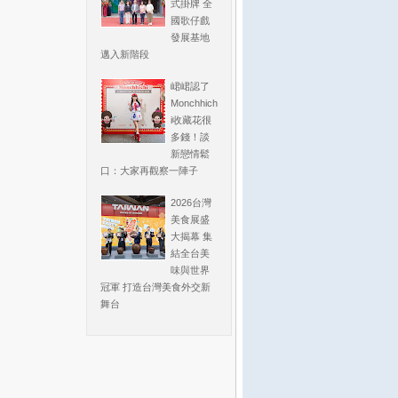
式掛牌 全
國歌仔戲
發展基地
邁入新階段
峮峮認了
Monchhich
i收藏花很
多錢！談
新戀情鬆
口：大家再觀察一陣子
2026台灣
美食展盛
大揭幕 集
結全台美
味與世界
冠軍 打造台灣美食外交新
舞台