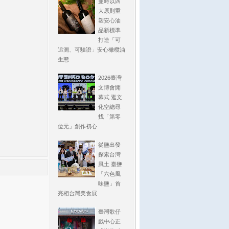
曼時以四
大原則重
塑安心油
品新標準
打造「可
追溯、可驗證」安心橄欖油
生態
2026臺灣
文博會開
幕式 逛文
化空總尋
找「第零
位元」創作初心
從鹽出發
探索台灣
風土 臺鹽
「六色風
味鹽」首
亮相台灣美食展
臺灣歌仔
戲中心正