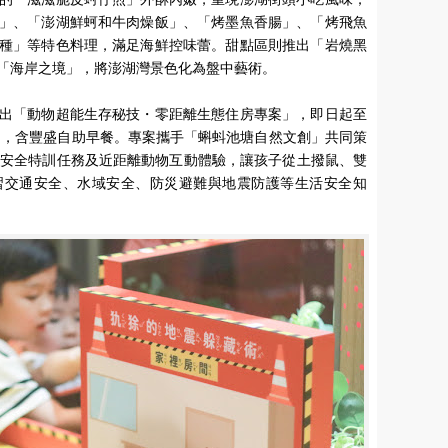
」、「澎湖鮮蚵和牛肉燥飯」、「烤墨魚香腸」、「烤飛魚
種」等特色料理，滿足海鮮控味蕾。甜點區則推出「岩燒黑
「海岸之境」，將澎湖灣景色化為盤中藝術。
出「動物超能生存秘技・零距離生態住房專案」，即日起至
0元起，含豐盛自助早餐。專案攜手「蝌蚪池塘自然文創」共同策
童安全特訓任務及近距離動物互動體驗，讓孩子從土撥鼠、雙
習交通安全、水域安全、防災避難與地震防護等生活安全知