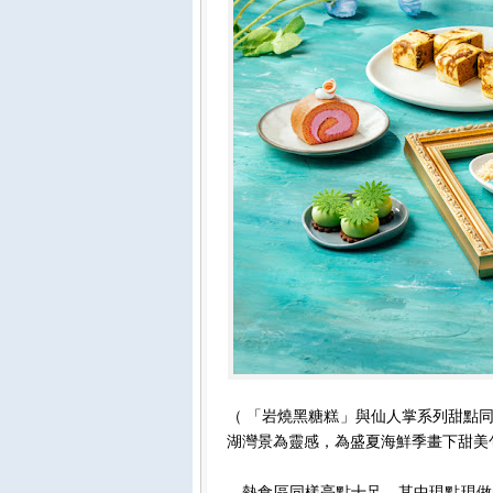
（ 「岩燒黑糖糕」與仙人掌系列甜點
湖灣景為靈感，為盛夏海鮮季畫下甜美
熱食區同樣亮點十足，其中現點現做