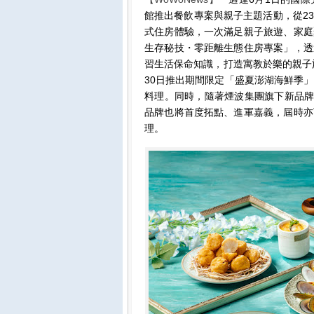
館推出餐飲專案與親子主題活動，從2
式住房體驗，一次滿足親子旅遊、家庭
生存秘技・零距離生態住房專案」，透
習生活保命知識，打造寓教於樂的親子旅
30日推出期間限定「盛夏澎湖海鮮季
料理。同時，隨著煙波集團旗下新品牌
品牌也將首度拓點、進軍嘉義，屆時亦
理。