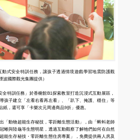
互動式安全特訓任務，讓孩子透過情境遊戲學習地震防護觀
煙波國際觀光集團提供）
全特訓任務」於香榭館B1探索教室打造沉浸式互動展區，
導孩子建立「左看右看再左看」、「趴下、掩護、穩住」等
貼紙，還可享「卡樂次元周邊商品9折」優惠。
出「動物超能生存秘技，零距離生態活動」，由「蝌蚪老師
冠蜥與陸龜等生態明星，透過互動觀察了解牠們如何在自然
超能生存秘技・零距離生態住房專案」，免費提供兩人房及