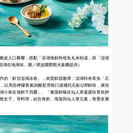
脆皮入口酥響，搭配「澎湖海鮮狗母魚丸米粉湯」與「澎湖
澎湖在地海味。圖／煙波國際觀光集團提供）
作的「鮮切澎湖冰卷」，肉質鮮甜脆彈；澎湖特有章魚「石
，以馬告檸檬香氣與酪梨滑順口感襯托石鮔Q彈鮮味，展現
湖小卷佐海鮮干貝醬」、「脆藻鮮蠔佐仙人掌凝露桔香魚卵
燒女子」等料理，結合海鮮、海藻與仙人掌元素，堆疊多層