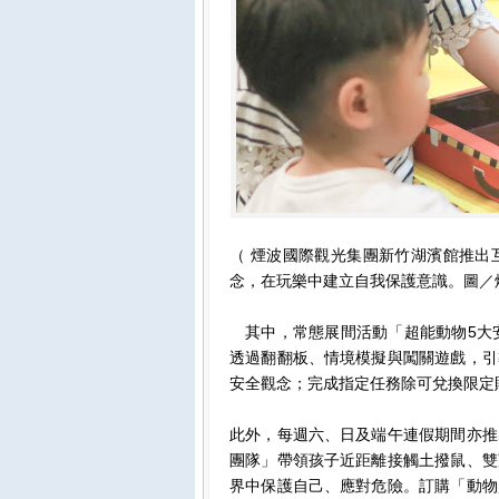
（ 煙波國際觀光集團新竹湖濱館推出
念，在玩樂中建立自我保護意識。圖／
其中，常態展間活動「超能動物5大安
透過翻翻板、情境模擬與闖關遊戲，引
安全觀念；完成指定任務除可兌換限定
此外，每週六、日及端午連假期間亦推
團隊」帶領孩子近距離接觸土撥鼠、雙
界中保護自己、應對危險。訂購「動物