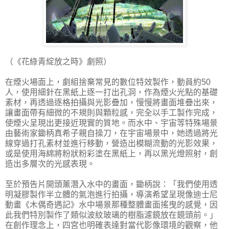
（《花綠青綻放之時》劇照）
在煙火場面上，劇組捨棄常見的數位特效製作，動員約50
人，使用細針在黑紙上逐一打出孔洞，作為煙火光點的基礎
素材，再透過逐格拍攝與光影疊加，慢慢將畫面堆疊出來，
讓畫面帶有細微的不規則與顆粒感，完全以手工製作完成，
使煙火呈現出更接近現實的質地。而水中、宇宙等特殊場景
由藝術家鋤柄真希子親自操刀，在宇宙場景中，她透過將光
線穿過打孔素材並進行移動，營造出模糊流動的光影效果，
或是使用海綿將粉狀粉彩塗在黑紙上，再以黑光燈照射，創
造出多層次的光感表現。
至於預告片開頭薰潛入水中的畫面，鋤柄說：「我們使用透
明凝膠製作半立體的氣泡進行拍攝，導演希望呈現像迪士尼
動畫《木偶奇遇記》水中場景那種整體畫面搖曳的感覺，因
此我們特別製作了類似波紋玻璃的樹脂濾鏡放在鏡頭前。」
在創作理念上，四宮也明確表達對當代影像環境的觀察，他