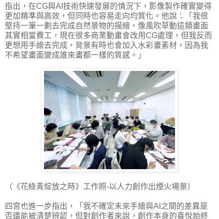
指出，在CG與AI技術快速發展的情況下，影像製作確實變得
更加精準與高效，但同時也容易走向均質化。他說：「我很
堅持一筆一劃去完成自然景物的描繪，像風吹草動這類畫面
其實相當費工，現在很多商業動畫會改用CG處理，但我反而
更想用手繪去完成，背景有時也會加入水彩畫素材，因為我
不希望畫面變成誰來畫都一樣的質感。」
（《花綠青綻放之時》工作照-以人力創作出煙火場景）
四宮也進一步指出，「我不確定未來手繪與AI之間的差異是
否還能被清楚辨認，但對創作者來說，創作本身的喜悅始終