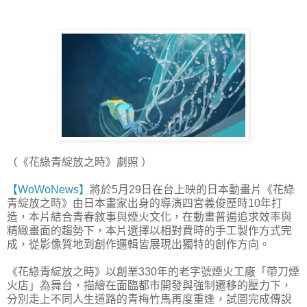
（《花綠青綻放之時》劇照 ）
【WoWoNews】
將於5月29日在台上映的日本動畫片《花綠
青綻放之時》由日本畫家出身的導演四宮義俊歷時10年打
造，本片結合青春敘事與煙火文化，在動畫普遍追求效率與
精緻畫面的趨勢下，本片選擇以相對費時的手工製作方式完
成，從影像質地到創作邏輯皆展現出獨特的創作方向。
《花綠青綻放之時》以創業330年的老字號煙火工廠「帶刀煙
火店」為舞台，描繪在面臨都市開發與強制遷移的壓力下，
分別走上不同人生道路的青梅竹馬再度重逢，試圖完成傳說