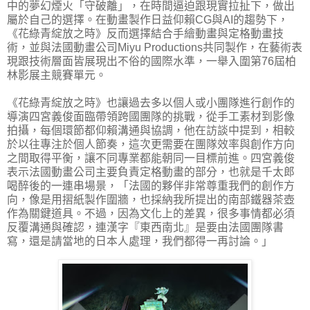
中的夢幻煙火「守破離」，在時間逼迫跟現實拉扯下，做出
屬於自己的選擇。在動畫製作日益仰賴CG與AI的趨勢下，
《花綠青綻放之時》反而選擇結合手繪動畫與定格動畫技
術，並與法國動畫公司Miyu Productions共同製作，在藝術表
現跟技術層面皆展現出不俗的國際水準，一舉入圍第76屆柏
林影展主競賽單元。
《花綠青綻放之時》也讓過去多以個人或小團隊進行創作的
導演四宮義俊面臨帶領跨國團隊的挑戰，從手工素材到影像
拍攝，每個環節都仰賴溝通與協調，他在訪談中提到，相較
於以往專注於個人節奏，這次更需要在團隊效率與創作方向
之間取得平衡，讓不同專業都能朝同一目標前進。四宮義俊
表示法國動畫公司主要負責定格動畫的部分，也就是千太郎
喝醉後的一連串場景，「法國的夥伴非常尊重我們的創作方
向，像是用摺紙製作圍牆，也採納我所提出的南部鐵器茶壺
作為關鍵道具。不過，因為文化上的差異，很多事情都必須
反覆溝通與確認，連漢字『東西南北』是要由法國團隊書
寫，還是請當地的日本人處理，我們都得一再討論。」