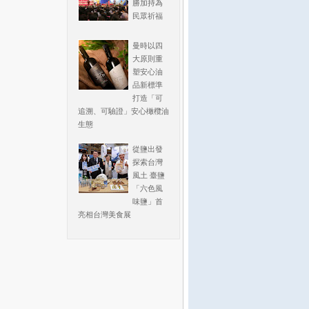
勝加持為
民眾祈福
曼時以四
大原則重
塑安心油
品新標準
打造「可
追溯、可驗證」安心橄欖油
生態
從鹽出發
探索台灣
風土 臺鹽
「六色風
味鹽」首
亮相台灣美食展