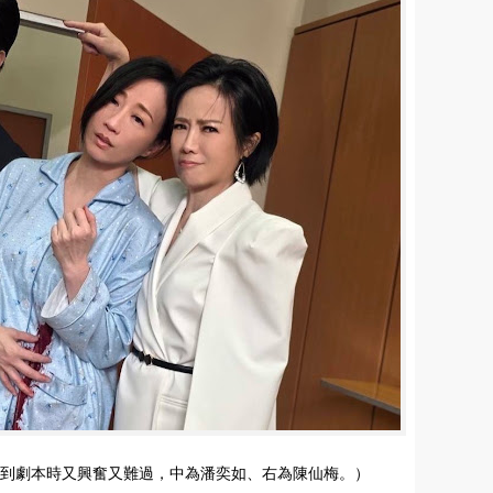
看到劇本時又興奮又難過，中為潘奕如、右為陳仙梅。）