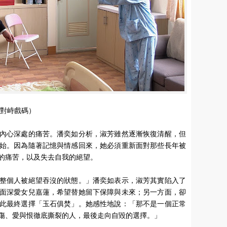
突對峙戲碼）
內心深處的痛苦。潘奕如分析，淑芳雖然逐漸恢復清醒，但
始。因為隨著記憶與情感回來，她必須重新面對那些長年被
的痛苦，以及失去自我的絕望。
整個人被絕望吞沒的狀態。」潘奕如表示，淑芳其實陷入了
面深愛女兒嘉蓮，希望替她留下保障與未來；另一方面，卻
此最終選擇「玉石俱焚」。她感性地說：「那不是一個正常
傷、愛與恨徹底撕裂的人，最後走向自毀的選擇。」