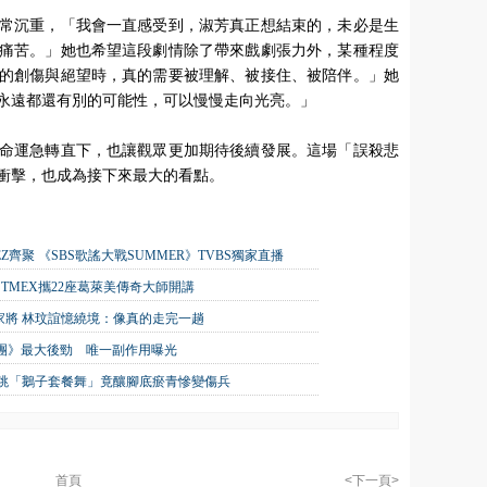
常沉重，「我會一直感受到，淑芳真正想結束的，未必是生
痛苦。」她也希望這段劇情除了帶來戲劇張力外，某種程度
的創傷與絕望時，真的需要被理解、被接住、被陪伴。」她
永遠都還有別的可能性，可以慢慢走向光亮。」
命運急轉直下，也讓觀眾更加期待後續發展。這場「誤殺悲
衝擊，也成為接下來最大的看點。
TEEZ齊聚 《SBS歌謠大戰SUMMER》TVBS獨家直播
TMEX攜22座葛萊美傳奇大師開講
家將 林玟誼憶繞境：像真的走完一趟
唱團》最大後勁 唯一副作用曝光
狂跳「鵝子套餐舞」竟釀腳底瘀青慘變傷兵
首頁
<下一頁>