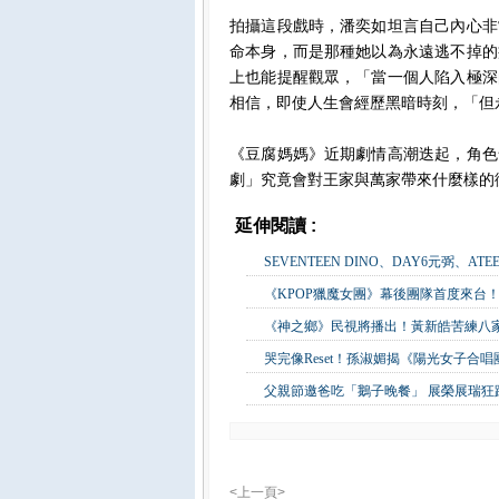
拍攝這段戲時，潘奕如坦言自己內心非
命本身，而是那種她以為永遠逃不掉的
上也能提醒觀眾，「當一個人陷入極深
相信，即使人生會經歷黑暗時刻，「但
《豆腐媽媽》近期劇情高潮迭起，角色
劇」究竟會對王家與萬家帶來什麼樣的
延伸閱讀 :
影視娛樂
SEVENTEEN DINO、DAY6元弼、A
《KPOP獵魔女團》幕後團隊首度來台！
《神之鄉》民視將播出！黃新皓苦練八
哭完像Reset！孫淑媚揭《陽光女子合
父親節邀爸吃「鵝子晚餐」 展榮展瑞
<上一頁>