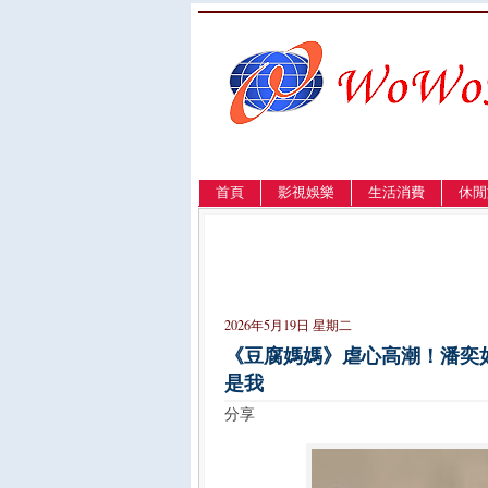
首頁
影視娛樂
生活消費
休閒
LANGUAGE
簡体
English
繁體
2026年5月19日 星期二
《豆腐媽媽》虐心高潮！潘奕
是我
分享