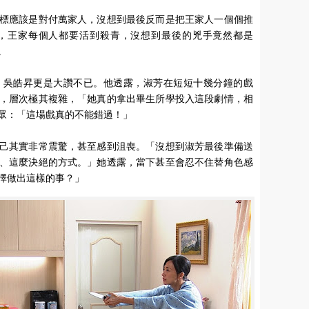
標應該是對付萬家人，沒想到最後反而是把王家人一個個推
，王家每個人都要活到殺青，沒想到最後的兇手竟然都是
。
，吳皓昇更是大讚不已。他透露，淑芳在短短十幾分鐘的戲
，層次極其複雜，「她真的拿出畢生所學投入這段劇情，相
眾：「這場戲真的不能錯過！」
己其實非常震驚，甚至感到沮喪。「沒想到淑芳最後準備送
、這麼決絕的方式。」她透露，當下甚至會忍不住替角色感
擇做出這樣的事？」