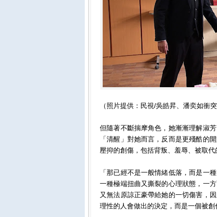
（照片提供：民視/吳皓昇、潘奕如衝
但隨著不斷揣摩角色，她漸漸理解淑芳
「清醒」對她而言，反而是更殘酷的開
壓抑的創傷，包括背叛、羞辱、被取代
「那已經不是一般情緒低落，而是一種
一種極端扭曲又撕裂的心理狀態，一方
又無法原諒正豪帶給她的一切傷害，因
理性的人會做出的決定，而是一個被創