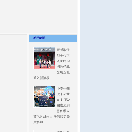
熱門新聞
臺灣歌仔
戲中心正
式掛牌 全
國歌仔戲
發展基地
邁入新階段
小學生翻
玩未來世
界！ 第14
屆索尼創
意科學大
賞玩具成果展 暑假限定免
費參加