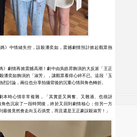
媽媽》中情緒失控，誤殺潘奕如，震撼劇情預計掀起觀眾熱
媽》劇情再掀震撼高潮！劇中由吳皓昇飾演的大反派「王正
殺潘奕如飾演的「淑芳」，讓觀眾看得心碎不已。這段「玉
熱烈討論，兩位也分享拍攝背後的沉重心情與角色轉折。
劇本時心情非常複雜，「其實是又興奮、又難過、也很訝
個角色沉寂了一段時間後，終於又回到劇情核心；但另一方
到最後竟然會走向玉石俱焚，而且還是王正豪誤殺淑芳！」