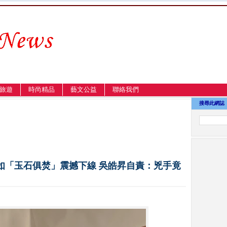
旅遊
時尚精品
藝文公益
聯絡我們
搜尋此網誌
如「玉石俱焚」震撼下線 吳皓昇自責：兇手竟