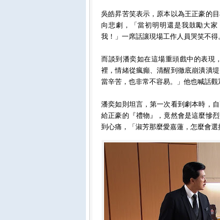
吳皓昇苦笑表示，原本以為王正豪的目
向悲劇，「當初明明還是我鼓勵大家
我！」一席話讓現場工作人員哭笑不得
而談到潘奕如在這場重頭戲中的表現
裡，情緒從瘋癲、清醒到徹底崩潰潰堤
當辛苦，也非常不容易。」他也喊話觀
潘奕如則坦言，第一次看到劇本時，自
給正豪的『禮物』，竟然會是這麼慘烈
到心痛，「淑芳那麼愛嘉蓮，怎麼會選