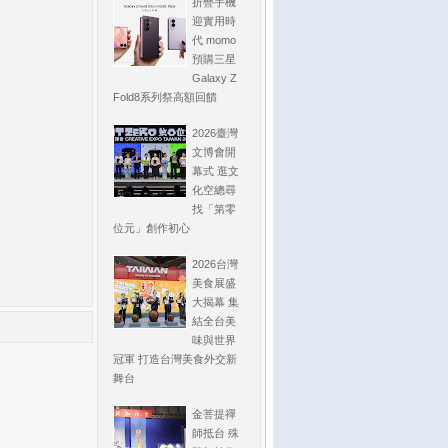
折疊手機
迎實用時
代 momo
預購三星
Galaxy Z
Fold8系列祭高額回饋
2026臺灣
文博會開
幕式 逛文
化空總尋
找「第零
位元」創作初心
2026台灣
美食展盛
大揭幕 集
結全台美
味與世界
冠軍 打造台灣美食外交新
舞台
金菩提禪
師抵台 殊