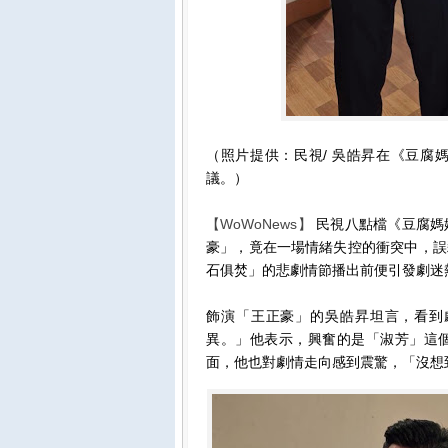
（照片提供：民視/ 吳皓昇在《豆腐
議。）
【WoWoNews】
民視八點檔《豆腐媽
豪」，竟在一場情緒失控的衝突中，誤
石俱焚」的悲劇情節播出前便引發劇迷
飾演「王正豪」的吳皓昇坦言，看到
異。」他表示，興奮的是「淑芳」這
面，他也對劇情走向感到震驚，「沒想