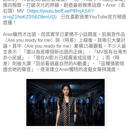
推向極致，打破次元的界線，創造最新娛樂話題。Anor〈丟
石頭〉MV（
https://youtu.be/EaePIRnjASA?
si=qZ1hoKZ0S6Z9enUQ
） 已在喜歡音樂YouTube官方頻道
首播！
Anor雖然才出道，但其實早已累積不小話題度。前兩首作品
〈Are you ready for me〉與〈時差〉上線後，就吸引大量討
論。其中〈Are you ready for me〉累積15萬觀看，不少人留
言表示：「還以為是哪個新出道的正妹」、「MV很有台灣市
井小民感」、「現在AI影片已經厲害成這樣？」；而〈時
差〉則被大讚「目前看過最自然的AI動畫」、「這種情歌很
適合她的聲音」，逐漸建立Anor獨特的虛擬女聲辨識度。