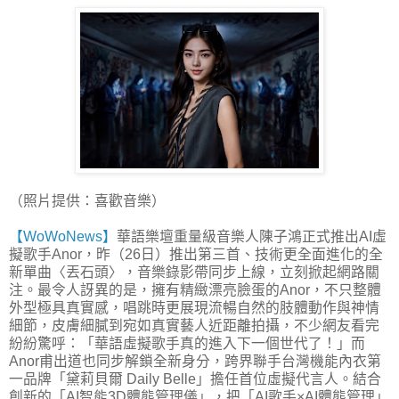
（照片提供：喜歡音樂）
【WoWoNews】
華語樂壇重量級音樂人陳子鴻正式推出AI虛
擬歌手Anor，昨（26日）推出第三首、技術更全面進化的全
新單曲〈丟石頭〉，音樂錄影帶同步上線，立刻掀起網路關
注。最令人訝異的是，擁有精緻漂亮臉蛋的Anor，不只整體
外型極具真實感，唱跳時更展現流暢自然的肢體動作與神情
細節，皮膚細膩到宛如真實藝人近距離拍攝，不少網友看完
紛紛驚呼：「華語虛擬歌手真的進入下一個世代了！」而
Anor甫出道也同步解鎖全新身分，跨界聯手台灣機能內衣第
一品牌「黛莉貝爾 Daily Belle」擔任首位虛擬代言人。結合
創新的「AI智能3D體態管理儀」，把「AI歌手×AI體態管理」