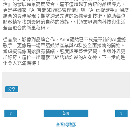
活』的發展願景高度契合，這不僅超越了傳統的品牌曝光，
更是將獨家『AI 智能3D體態管理儀』與『AI 虛擬歌手』深度
結合的最佳展現；期望透過先進的數據量測技術，協助每位
顧客精準找到最舒適自然的體態，引領業界邁向科技與生活
全面融合的新里程碑。
從音樂、影像到品牌合作，Anor顯然已不只是單純的AI虛擬
歌手，更像是一場華語娛樂產業與AI科技全面接軌的開始。
當虛擬偶像開始擁有情緒、態度與完整世界觀，也讓外界更
加好奇，這位一出道就已經話題炸裂的AI女神，下一步的進
化令人充滿期待！
分享
‹
›
首頁
查看網路版