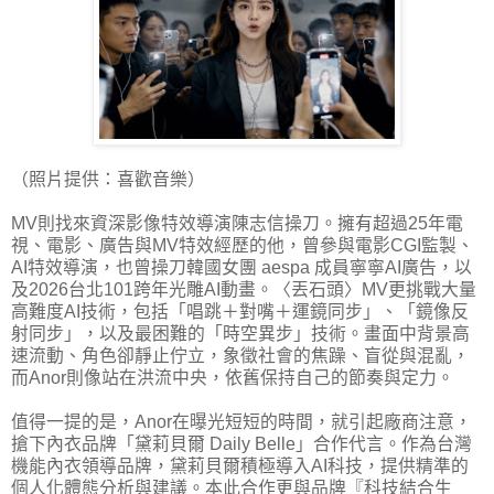
（照片提供：喜歡音樂）
MV則找來資深影像特效導演陳志信操刀。擁有超過25年電
視、電影、廣告與MV特效經歷的他，曾參與電影CGI監製、
AI特效導演，也曾操刀韓國女團 aespa 成員寧寧AI廣告，以
及2026台北101跨年光雕AI動畫。〈丟石頭〉MV更挑戰大量
高難度AI技術，包括「唱跳＋對嘴＋運鏡同步」、「鏡像反
射同步」，以及最困難的「時空異步」技術。畫面中背景高
速流動、角色卻靜止佇立，象徵社會的焦躁、盲從與混亂，
而Anor則像站在洪流中央，依舊保持自己的節奏與定力。
值得一提的是，Anor在曝光短短的時間，就引起廠商注意，
搶下內衣品牌「黛莉貝爾 Daily Belle」合作代言。作為台灣
機能內衣領導品牌，黛莉貝爾積極導入AI科技，提供精準的
個人化體態分析與建議。本此合作更與品牌『科技結合生