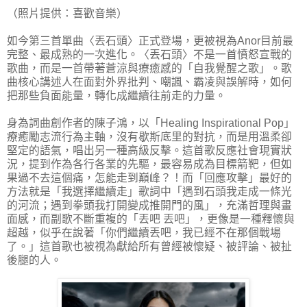
（照片提供：喜歡音樂）
如今第三首單曲〈丟石頭〉正式登場，更被視為Anor目前最
完整、最成熟的一次進化。〈丟石頭〉不是一首憤怒宣戰的
歌曲，而是一首帶著蒼涼與療癒感的「自我覺醒之歌」。歌
曲核心講述人在面對外界批判、嘲諷、霸凌與誤解時，如何
把那些負面能量，轉化成繼續往前走的力量。
身為詞曲創作者的陳子鴻，以「Healing Inspirational Pop」
療癒勵志流行為主軸，沒有歇斯底里的對抗，而是用溫柔卻
堅定的語氣，唱出另一種高級反擊。這首歌反應社會現實狀
況，提到作為各行各業的先驅，最容易成為目標箭靶，但如
果過不去這個痛，怎能走到巔峰？！而「回應攻擊」最好的
方法就是「我選擇繼續走」歌詞中「遇到石頭我走成一條光
的河流；遇到拳頭我打開變成推開門的風」，充滿哲理與畫
面感，而副歌不斷重複的「丟吧 丟吧」，更像是一種釋懷與
超越，似乎在說著「你們繼續丟吧，我已經不在那個戰場
了。」這首歌也被視為獻給所有曾經被懷疑、被評論、被扯
後腿的人。