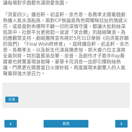
讓每場對手戲都充滿戀愛氛圍。
「流星四少」鍾岳軒、初孟軒、余杰恩、各務孝太隨著戲劇
熱播人氣水漲船高，兩對CP無論是角色間曖昧拉扯的情感火
花，或是面對命運時不顧一切的深情守護，都讓大批粉絲深
陷其中，社群平台更掀起一波波「求合體」的敲碗聲浪。為
回應觀眾支持，劇組團隊宣布將於5月31日舉辦《向流星許願
的我們》「Final Wish終映會」，屆時鍾岳軒、初孟軒、余杰
恩、各務孝太，以及新生代演員陳彥旭、郭大睿六位主演將
全員到齊，特別嘉賓吳岳擎、余晉，及創作才子歌手Ray黃
霆睿也將驚喜現身助陣，豪華卡司消息一出即引爆粉絲熱
議，門票更在開賣當日火速秒殺，再度展現本劇驚人的人氣
聲量與強大號召力。
分享
‹
›
首頁