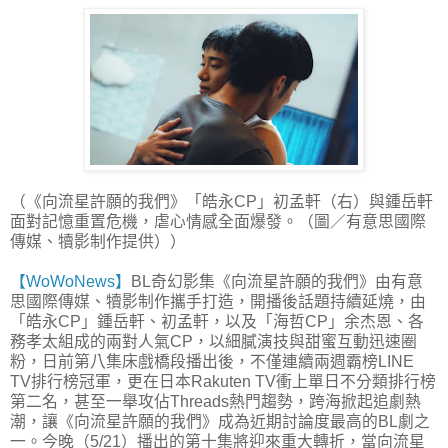
（《向流星許願的我們》「皓永CP」初孟軒（右）與鍾岳軒
面對記憶重置危機，虐心情感全面爆發。（圖／有意思國際
傳媒、犢影制作提供））
【WoWoNews】
BL奇幻影集《向流星許願的我們》由有意
思國際傳媒、犢影制作攜手打造，開播後話題持續延燒，由
「皓永CP」鍾岳軒、初孟軒，以及「海哲CP」余杰恩、各
務孝太組成的兩對人氣CP，以細膩演技與甜蜜互動迅速圈
粉，日前第八集床戲橋段播出後，不僅連續兩週霸榜LINE
TV排行榜冠軍，更在日本Rakuten TV衝上單日不分類排行榜
第二名，甚至一舉攻佔Threads熱門趨勢，跨海掀起追劇熱
潮，讓《向流星許願的我們》成為近期討論度最高的BL劇之
一。今晚（5/21）播出的第十集將迎來重大轉折，當向流星