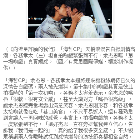
（《向流星許願的我們》「海哲CP」天橋浪漫告白掀劇情高
潮，各務孝太（左）坦言拍吻戲緊張到不行，余杰恩曝「第
一場吻戲」真實觸感。（圖／有意思國際傳媒、犢影制作提
供））
「海哲CP」余杰恩、各務孝太本週將迎來讓粉絲期待已久的
深情告白戲碼，兩人搶先爆料，第十集中的吻戲其實是彼此
拍攝時的「第一次初吻」。各務孝太害羞表示，余杰恩的嘴
唇「很軟、很有安全感」，甚至大讚對方「嘴唇很高級」，
讓余杰恩聽完當場露出滿意笑容。余杰恩則形容，和各務孝
太接吻就像在吃「巷口美食」，不只平易近人，還有種熟悉
到會讓人一再回味的感覺。事實上，拍攝吻戲前，各務孝太
一度緊張到不行，「還好杰恩一直在旁邊幫我建立信心，告
訴我『我們是一起的』，真的給了我很多安全感。」不少觀
眾稱讚兩人從曖昧試探到感情爆發的演技節奏都相當自然，