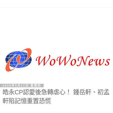
2026年5月21日 星期四
皓永CP認愛後急轉虐心！ 鍾岳軒、初孟
軒陷記憶重置恐慌