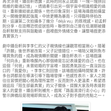
再次浮現。鍾岳軒透露，此時的向永正試圖「一塊一塊拼回
皓維的靈魂記憶」，透過牽引出另一個宇宙中相識相愛的過
往，重新連結彼此關係。他也印象深刻，這場海邊戲拍攝當
天一開機便颳起強風，中途更轉為暴雨，只得臨時停拍改
期，這讓第二次拍攝多了幾分「déjà vu」的既視感。初孟軒
則分享，在詮釋恐慌症狀態時，聯想到自己曾在低潮期被鍾
岳軒默默支持與鼓勵過，戲裡戲外情緒交疊，讓整場戲更添
真實張力。
劇中鍾岳軒與李李仁的父子親情線也讓觀眾相當揪心。隨著
「許願」後世界被改寫，父子記憶錯位，一場陪父親到魚市
場買魚的戲，成為親情轉折關鍵。鍾岳軒表示，這場戲讓
「何向永」重新喚醒內心那個總是忘記表達愛的自己，也在
這個「何爸」未曾結婚的宇宙裡，鼓起勇氣說出一直沒說出
口的「我愛你」。李李仁則回憶，該場戲拍攝時間緊湊，許
多台詞都是在導演引導下臨場發揮，他感性表示，家人之間
往往習慣把關心視為理所當然，反而對外人更溫柔，希望透
過這段「陌生卻最真實」的父子關係，提醒大家及時表達對
家人的愛意。鍾岳軒則補充，戲尾「路面濕滑行走小心」的
警示牌橋段是現場即興加入，成為父子對手戲的亮點之一。