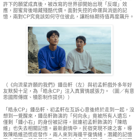
許下的願望成真後，被改寫的世界卻開始出現「反噬」效
應，甜蜜背後暗藏殘酷代價。面對失控的命運與消退的記
憶，兩對CP究竟該如何守住彼此，讓粉絲期待值再度飆升。
（《向流星許願的我們》鍾岳軒（左）與初孟軒戲外多年好
友默契十足，為「皓永CP」注入真實情感張力。（圖／有意
思國際傳媒、犢影制作提供））
「皓永CP」鍾岳軒、初孟軒在互訴心意後終於走到一起，沒
想到一覺醒來，鍾岳軒飾演的「何向永」竟被所有人遺忘，
僅剩「鍾小右」的身份被記得，就連初孟軒飾演的「陳皓
維」也失去相關記憶。最新劇情中，民宿突現不速之客，導
致陳皓維恐慌症發作，兩人來到海邊平復情緒，潛藏的記憶