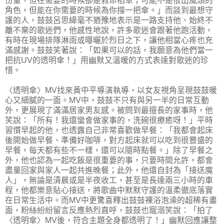
份量，但在需要的時候卻是救命稻草；可能不是很出風頭的
角色，但能在你需要的時候為你撐一把傘。」而談到最想守
護的人，鼓鼓呂思緯毫不猶豫地表示是一路支持他、始終不
離不棄的歌迷們，他感性地說，許多歌迷會跟著他跑活動，
有時在現場排隊淋雨或曝曬於烈日之下，讓他相當心疼也充
滿感謝。鼓鼓笑著說：「如果可以的話，我願意為他們當一
把抗UV的透明傘！」用幽默又溫暖的方式表達對歌迷的珍
惜。
〈透明傘〉MV找來黃中平導演執導，以女友視角呈現鼓鼓暖
心又細膩的一面。MV中，鼓鼓不只有與另一半的日常互動
外，更展現了滿滿居家男友感。被問到最擅長的家事時，他
笑說：「所有！我還蠻會做家事的，洗碗很療癒呀！」平時
習慣早起的他，也透露自己非常喜歡做早餐：「我都會起床
後開始做早餐、準備好咖啡，對方起床就可以吃到很豐盛的
早餐，每天都有些不一樣，還可以隨時點餐。」除了早餐之
外，他也認為一起吃飯是很重要的事，只要時間允許，都會
盡量回家與家人一起共進晚餐；此外，他還自封為「接送魔
人」，無論是清晨或是半夜收工，甚至是長達兩三小時的車
程，他都樂意貼心接送，將歌曲中默默守護的溫柔徹底落實
在日常生活中。而MV中更驚喜釋出鼓鼓裸浴泡澡的超稀有畫
面，粉絲紛紛留言反應熱烈直呼，鼓鼓也寵溺笑說：「拍了
〈透明傘〉MV後，符合主題全身都透明了！」幽默回應讓整