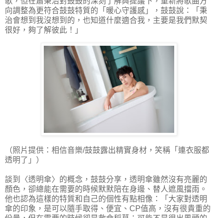
歌，但在蕭秉治對鼓鼓的深刻了解與提議下，重新將歌曲方
向調整為更符合鼓鼓特質的「暖心守護感」，鼓鼓說：「秉
治會想到我沒想到的，也知道什麼適合我，主要是我們默契
很好，夠了解彼此！」
（照片提供：相信音樂/鼓鼓露出精實身材，笑稱「連衣服都
透明了」）
談到〈透明傘〉的概念，鼓鼓分享，透明傘雖然沒有亮麗的
顏色，卻總能在需要的時候默默陪在身邊、替人遮風擋雨。
他也認為這樣的特質和自己的個性有點相像：「大家對透明
傘的印象，是可以隨手取得、便宜、CP值高，沒有很貴重的