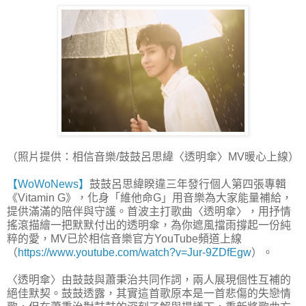
（照片提供：相信音樂/鼓鼓呂思緯〈透明傘〉MV暖心上線）
【WoWoNews】
鼓鼓呂思緯睽違三年發行個人第四張專輯
《Vitamin G》，化身「維他命G」用音樂為大家能量補給，
提供滿滿的陪伴與守護。首波主打歌曲〈透明傘〉，用抒情
搖滾描繪一把默默付出的透明傘，為你遮風擋雨撐起一份純
粹的愛，MV已於相信音樂官方YouTube頻道上線
（
https://www.youtube.com/watch?v=Jur-9ZDfEgw
）。
〈透明傘〉由鼓鼓與蕭秉治共同作詞，兩人展現個性互補的
絕佳默契。鼓鼓透露，其實這首歌原本是一首悲傷的失戀情