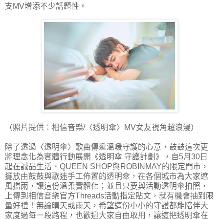
支MV增添不少話題性。
（照片提供：相信音樂/〈透明傘〉MV女友視角超浪漫）
除了透過〈透明傘〉歌曲傳遞溫暖守護的心意，鼓鼓這次更
將理念化為實體行動展開《透明傘 守護計劃》，自5月30日
起在誠品生活、QUEEN SHOP與ROBINMAY的限定門市，
擺放由鼓鼓與歌迷手工佈置的透明傘，在各個城市為大家遮
風擋雨，讓這份溫柔實體化；並且只要與活動透明傘拍照，
上傳到相信音樂官方Threads活動指定貼文，就有機會抽到限
量好禮！無論晴天或雨天，希望這份小小的守護都能陪伴大
家度過每一段路程，也歡迎大家自由取用，讓這把透明傘在