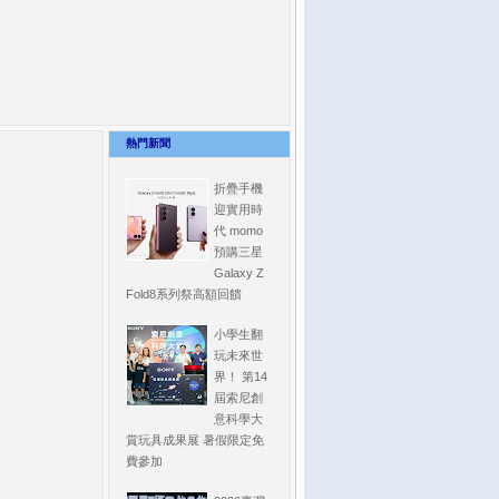
熱門新聞
折疊手機
迎實用時
代 momo
預購三星
Galaxy Z
Fold8系列祭高額回饋
小學生翻
玩未來世
界！ 第14
屆索尼創
意科學大
賞玩具成果展 暑假限定免
費參加