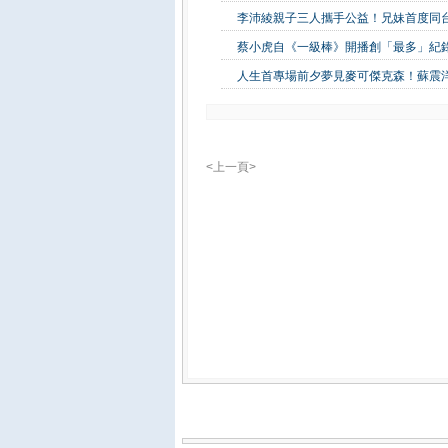
李沛綾親子三人攜手公益！兄妹首度同
蔡小虎自《一級棒》開播創「最多」紀錄
人生首專場前夕夢見麥可傑克森！蘇震
<上一頁>