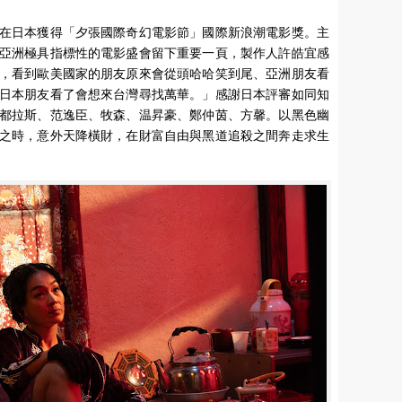
在日本獲得「夕張國際奇幻電影節」國際新浪潮電影獎。主
亞洲極具指標性的電影盛會留下重要一頁，製作人許皓宜感
，看到歐美國家的朋友原來會從頭哈哈笑到尾、亞洲朋友看
日本朋友看了會想來台灣尋找萬華。」感謝日本評審如同知
都拉斯、范逸臣、牧森、温昇豪、鄭仲茵、方馨。以黑色幽
之時，意外天降橫財，在財富自由與黑道追殺之間奔走求生