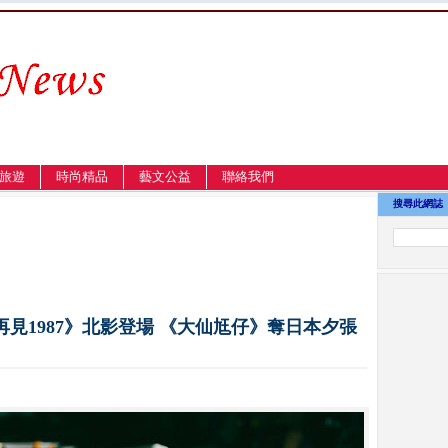
旅遊
時尚精品
藝文公益
聯絡我們
搜尋此網誌
見1987》北影登場 《大仙尪仔》奪日本夕張