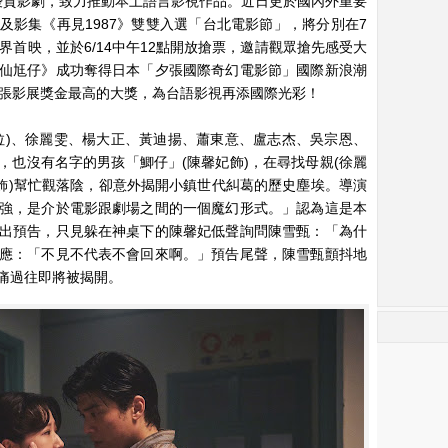
優質影劇，致力推動本土語言影視作品。近日更於國內外重要
及影集《再見1987》雙雙入選「台北電影節」，將分別在7
堂世界首映，並於6/14中午12點開放搶票，邀請觀眾搶先感受大
仙尪仔》成功奪得日本「夕張國際奇幻電影節」國際新浪潮
夕張影展獎金最高的大獎，為台語影視再添國際光彩！
拉)、徐麗雯、楊大正、黃迪揚、蕭東意、盧志杰、吳宗恩、
，也沒有名字的男孩「鯽仔」(陳馨妃飾)，在尋找母親(徐麗
甄飾)幫忙觀落陰，卻意外揭開小鎮世代糾葛的歷史塵埃。導演
強，是介於電影跟劇場之間的一個魔幻形式。」認為這是本
出預告，只見躲在神桌下的陳馨妃低聲詢問陳雪甄：「為什
應：「不見不代表不會回來啊。」預告尾聲，陳雪甄顫抖地
痛過往即將被揭開。