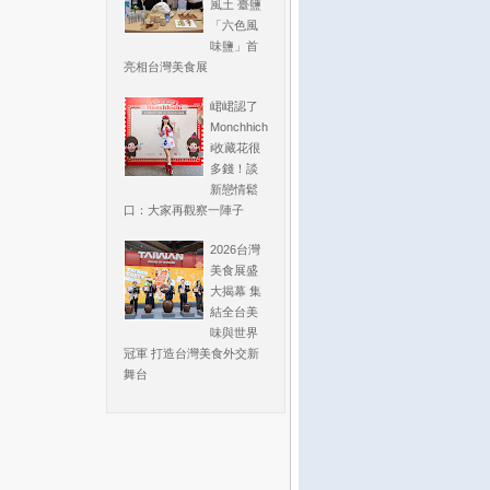
風土 臺鹽
「六色風
味鹽」首
亮相台灣美食展
峮峮認了
Monchhich
i收藏花很
多錢！談
新戀情鬆
口：大家再觀察一陣子
2026台灣
美食展盛
大揭幕 集
結全台美
味與世界
冠軍 打造台灣美食外交新
舞台