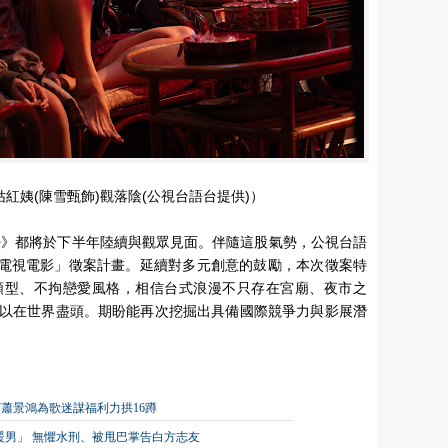
紅姨(陳雪甄飾)觀落陰(公視台語台提供)）
尪仔》都將於下半年陸續與觀眾見面。伴隨這股氣勢，公視台語
影—電視電影」徵案計畫。延續對多元創意的鼓勵，本次徵案特
類型、不拘戀愛風格，相信台式浪漫不只存在宮廟、夜市之
以在世界盡頭。期盼能再次挖掘出具備國際競爭力與影展潛
嘉賓蕭景鴻為歌迷謀福利力拱16蹲
大暖男」 無懼水刑、被甩巴掌告白方志友