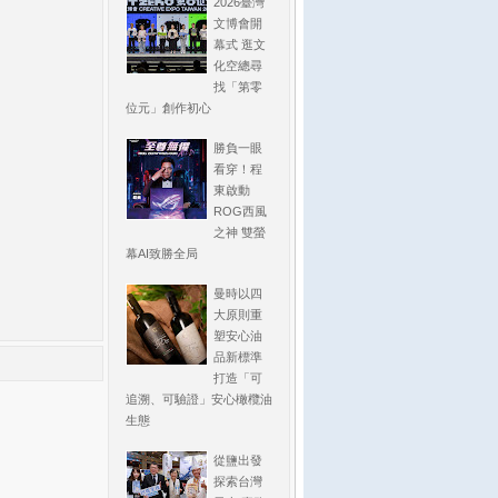
2026臺灣
文博會開
幕式 逛文
化空總尋
找「第零
位元」創作初心
勝負一眼
看穿！程
東啟動
ROG西風
之神 雙螢
幕AI致勝全局
曼時以四
大原則重
塑安心油
品新標準
打造「可
追溯、可驗證」安心橄欖油
生態
從鹽出發
探索台灣