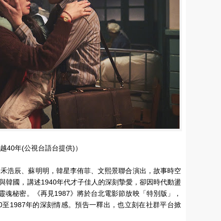
越40年(公視台語台提供)）
友、禾浩辰、蘇明明，韓星李侑菲、文熙景聯合演出，故事時空
與韓國，講述1940年代才子佳人的深刻摯愛，卻因時代動盪
靈魂秘密。《再見1987》將於台北電影節放映「特別版」，
0至1987年的深刻情感。預告一釋出，也立刻在社群平台掀