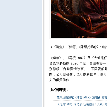
（《鯽魚》「鯽仔」(陳馨妃飾)找上道姑
《鯽魚》、《再見1987》及《大仙
台也即將啟動 2026 年度「台語有
別徵求「台味愛情故事」，不限愛的
間，它可以都會，也可以異世界，更可
力的優質佳作。
延伸閱讀 :
影視娛樂
蕭秉治新加坡《活著 Alive》演唱會 
《再見1987》禾浩辰化身癡情「犬系