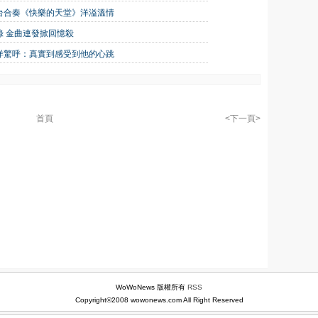
台合奏《快樂的天堂》洋溢溫情
 金曲連發掀回憶殺
洋驚呼：真實到感受到他的心跳
首頁
<下一頁>
WoWoNews 版權所有
RSS
Copyright©2008 wowonews.com All Right Reserved