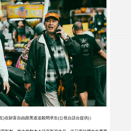
(左)在財富自由跟黑道追殺間求生(公視台語台提供)）