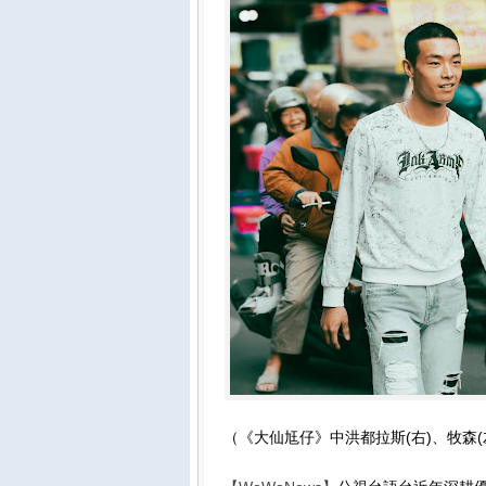
（《大仙尪仔》中洪都拉斯(右)、牧森