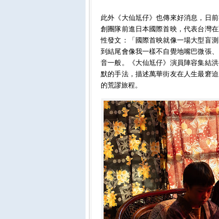
此外《大仙尪仔》也傳來好消息，日前
創團隊前進日本國際首映，代表台灣在
性發文：「國際首映就像一場大型盲測
到結尾會像我一樣不自覺地嘴巴微張、
音一般。《大仙尪仔》演員陣容集結洪
默的手法，描述萬華街友在人生最窘迫
的荒謬旅程。