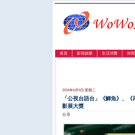
首頁
影視娛樂
生活消費
休閒
LANGUAGE
簡体
English
繁體
2026年6月9日 星期二
「公視台語台」《鯽魚》、《再
影展大獎
分享