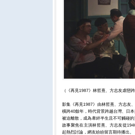
（《再見1987》林哲熹、方志友虐戀跨
影集《再見1987》由林哲熹、方志
橫跨40餘年，時代背景跨越台灣、日本
被迫離散，成為牽絆半生且不可觸碰的
故事聚焦在主演林哲熹、方志友從194
起熱烈討論，網友紛紛留言期待播出。