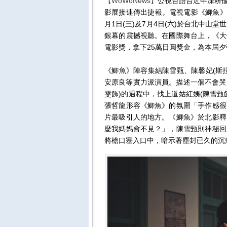
【WoWoNews】
公視台語台近年深耕
影展接連傳出捷報。電視電影《鯽魚》
月1日(三)及7月4日(六)於台北中山
銀幕的震撼視聽。在國際舞台上，《大
電影獎，拿下25萬日圓獎金，為本屆
《鯽魚》陣容集結陳雪甄、陳馨妃(斯
安原良等實力派演員。描述一個不會哭
雯飾)的過程中，找上道姑紅姨(陳雪
張哲龍形容《鯽魚》的氛圍「手作感很
片最吸引人的地方。《鯽魚》於北影釋
麼我媽媽會不見？」，陳雪甄則神秘回
將槍口塞入口中，暗示著塵封已久的沉