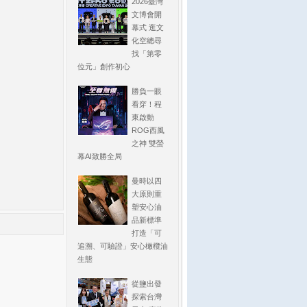
2026臺灣
文博會開
幕式 逛文
化空總尋
找「第零
位元」創作初心
勝負一眼
看穿！程
東啟動
ROG西風
之神 雙螢
幕AI致勝全局
曼時以四
大原則重
塑安心油
品新標準
打造「可
追溯、可驗證」安心橄欖油
生態
從鹽出發
探索台灣