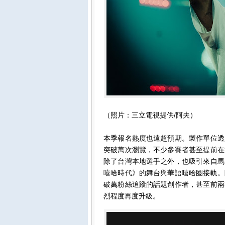
（照片：三立電視提供/阿夫）
本季報名熱度也遠超預期。製作單位透
突破萬次瀏覽，不少參賽者甚至提前在
除了台灣本地選手之外，也吸引來自馬
嘻哈時代》的舞台與華語嘻哈圈接軌。
破萬粉絲追蹤的話題創作者，甚至前兩
烈程度再度升級。