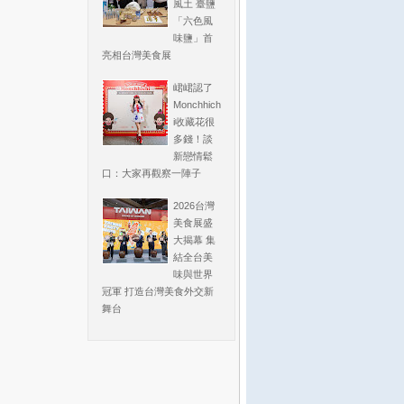
風土 臺鹽
「六色風
味鹽」首
亮相台灣美食展
峮峮認了
Monchhich
i收藏花很
多錢！談
新戀情鬆
口：大家再觀察一陣子
2026台灣
美食展盛
大揭幕 集
結全台美
味與世界
冠軍 打造台灣美食外交新
舞台