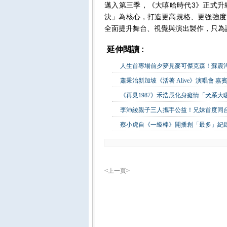
邁入第三季，《大嘻哈時代3》正式升
決」為核心，打造更高規格、更強強度
全面提升舞台、視覺與演出製作，只為
延伸閱讀 :
影視娛樂
人生首專場前夕夢見麥可傑克森！蘇震
蕭秉治新加坡《活著 Alive》演唱會 
《再見1987》禾浩辰化身癡情「犬系
李沛綾親子三人攜手公益！兄妹首度同
蔡小虎自《一級棒》開播創「最多」紀錄
<上一頁>