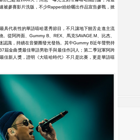
速被參賽影片洗版，不少Rapper紛紛曬出作品宣告參戰，掀
最具代表性的華語嘻哈選秀節目，不只讓地下饒舌走進主流
從阿跨面、Gummy B、REX、馬克SAVAGE.M、比杰、
認識，持續在音樂圈發光發熱。其中Gummy B近年聲勢持
37屆金曲獎最佳華語男歌手與最佳作詞人；第二季冠軍阿跨
最佳新人獎，證明《大嘻哈時代》不只是比賽，更是華語嘻