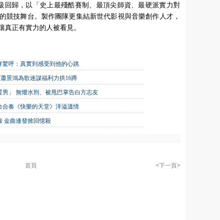
級回歸，以「史上最殘酷賽制、最頂尖師資、最硬派實力對
的競技舞台。製作團隊更集結新世代影視與音樂創作人才，
讓真正有實力的人被看見。
洋驚呼：真實到感受到他的心跳
嘉賓蕭景鴻為歌迷謀福利力拱16蹲
大暖男」 無懼水刑、被甩巴掌告白方志友
台合奏《快樂的天堂》洋溢溫情
 金曲連發掀回憶殺
首頁
<下一頁>