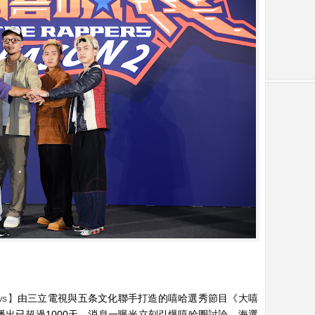
ws】
由三立電視與五条文化聯手打造的嘻哈選秀節目《大嘻
播出已超過1000天，消息一曝光立刻引爆嘻哈圈討論，海選