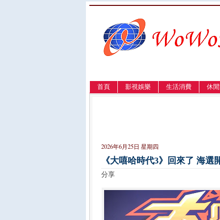
首頁
影視娛樂
生活消費
休閒
LANGUAGE
簡体
English
繁體
2026年6月25日 星期四
《大嘻哈時代3》回來了 海選開
分享