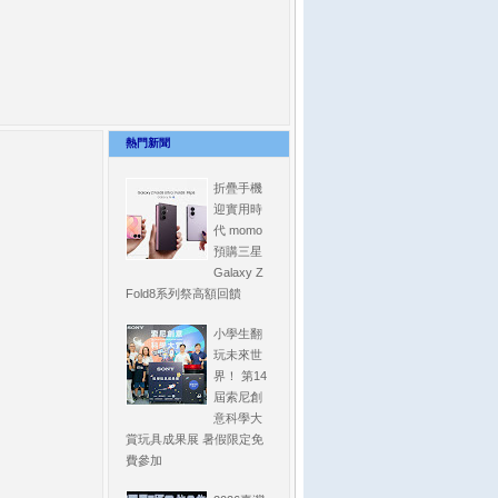
熱門新聞
折疊手機
迎實用時
代 momo
預購三星
Galaxy Z
Fold8系列祭高額回饋
小學生翻
玩未來世
界！ 第14
屆索尼創
意科學大
賞玩具成果展 暑假限定免
費參加