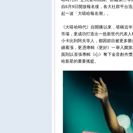
自6月9日開放報名後，各大社群平台迅
起一波「大嘻哈報名潮」。
《大嘻哈時代》自開播以來，堪稱近年
市場，更成功打造出一批新世代代表人物。
小卡比到阿夫等人，都因節目被更多樂迷
續看漲，更憑專輯《更好》一舉入圍第
面則以首張專輯《心》奪下金音創作獎
哈新星的重要搖籃。