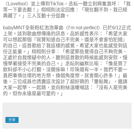
〈Lovefool〉並上傳到TikTok，丞妘一聽立刻興奮直呼：「我
等一下要去翻！」栩栩則淡定回應：「現在翻不到，我已經
典藏了。」三人互動十分逗趣。
babyMINT全新粉紅泡泡單曲〈I’m not perfect〉已於6/12正式
上架。談到歌曲想傳達的訊息，品妡感性表示：「希望大家
可以想起那個『就算知道自己不完美，還是不會害怕犯錯』
的自己，這首歌給了我這樣的感覺，希望大家也能感受到這
份正能量。」栩栩則分享：「希望那些覺得自己不夠完美、
正處於自我懷疑中的人，聽到這首歌的時候能感到安慰，慢
慢學著接受不完美的自己。」丞妘則幽默比喻：「像是買了
飲料卻不小心打翻，沒關係嘛！珍珠還有一半。我們不要一
直把事情往壞的地方想，換個角度想，就會開心許多！」最
後，三位成員也透露這次設計了超好跳的「暈船舞」，邀請
大家一起學、一起跳，並向粉絲溫暖喊話：「沒有人是完美
的，但你永遠是最可愛的。」
分享