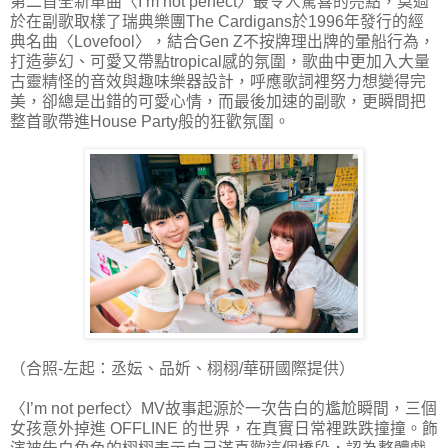
第二首全新單曲〈I’m not perfect〉最令人驚喜的亮點，莫過
於在副歌取樣了瑞典樂團The Cardigans於1996年發行的經
典名曲〈Lovefool〉，結合Gen Z不按牌理出牌的暈船行為，
打造夢幻、可愛又帶點tropical感的氛圍，歌曲中更加入大量
古靈精怪的音效與趣味樂器設計，呼應歌詞裡努力想變得完
美，卻總是出錯的可愛心情，而最後加速的副歌，更瞬間把
整首歌帶進House Party般的狂歡氛圍。
（合照-左起：丞妘、品妡、栩栩/華研國際提供）
〈I’m not perfect〉MV故事起源於一次告白的尷尬瞬間，三個
女孩意外掉進 OFFLINE 的世界，在真實日常裡跌跌撞撞。飾