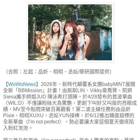
（合照：左起：品妡、栩栩、丞妘/華研國際提供）
【WoWoNews】
2026年，新時代顛覆系女團babyMINT展開
全新「BBMission」計畫！由粼粼LIN、Vikky韋喬薺、熙妍
Siena攜手師姐JUD 陳泳希打頭陣，於4/28發布的首波單曲
〈WIL:D〉不僅讓粉絲大為驚艷，更創下叫好又叫座的亮眼成
績，MV至今點閱突破百萬觀看！第二波主線任務則由品妡
Pixie、栩栩XUXU、丞妘YUN接棒，於6/12推出糖度超標的
全新單曲〈I’m not perfect〉，勢必要讓大家這個夏天徹底陷
入粉紅泡泡。