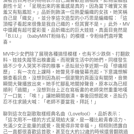
演被告白角色的栩栩表示自己滿喜歡這個橋段，認為整體戲
劇性十足，「呈現出來的害羞感是真的，因為當下確實又害
羞又有點尷尬。」品妡則飾演一位熱愛編織的女孩，她笑稱
自己是「織女」，並分享這次造型的小巧思是編織帽：「這
頂帽子看起來很像是我自己織的，但其實不是。」此外，MV
中還藏有超可愛彩蛋，品妡織出的巨大娃娃，真面目竟然是
「B.I.U.」（babyMINT粉絲名）的模樣，令粉絲們直呼驚
喜。
MV中少女們除了展現各種搞怪模樣，也有不少跌倒、打翻飲
料、娃娃失蹤等出糗畫面。而現實生活中的她們，同樣發生
過不少令人哭笑不得的糗事。丞妘就分享近期一段「慘痛經
歷」：有一次在上課時，她瞥見手機螢幕亮起，下意識想解
鎖查看訊息，沒想到因為前一個瀏覽的頁面沒有關閉，音樂
瞬間大聲播放出來。她手忙腳亂地關掉聲音，原本以為已經
順利「過關」，沒想到台上正在寫板書的老師突然重重地嘆
了一口氣：「唉！」讓她瞬間崩潰。事後回想起來，丞妘仍
忍不住求饒大喊：「老師不要當我，拜託！」
聊到這次在副歌取樣經典名曲〈Lovefool〉，品妡表示：
「這次用不一樣的方式呈現給大家，是一種比較青春活力、
充滿少女正能量的感覺，我覺得非常幸福。」栩栩則透露自
己一直都很喜歡這首歌，甚至在大約12歲的時候還曾翻跳過