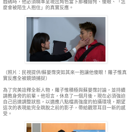
戲碼時，他必須精準呈現出角色當下那種錯愕、傻眼、「怎
麼會被陌生人抱住」的真實反應。
（照片：民視提供/蘇晏霈突如其來一抱讓他傻眼！羅子惟真
實反應全被鏡頭捕捉）
為了完美詮釋全新人物，羅子惟積極與蘇晏霈討論，並持續
請教身旁的前輩。他坦言，休息了一個月後，現在必須強迫
自己迅速調整狀態，以適應八點檔高強度的拍攝環境，期望
這次的表現能完全跳脫之前的影子，帶給觀眾耳目一新的感
受。