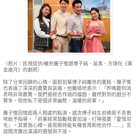
（照片：民視提供/補充羅子惟跟傅子純、苗真、方琦在《黃
金歲月》的劇照）
除了分享回歸的心情，面對前輩傅子純離世的噩耗，羅子惟
也表達了深深的震驚與哀痛。他難過地表示：「昨晚聽到消
息時非常震驚。我們曾經合作過四檔戲，雖然對到的戲分不
算多，但他私下是個非常幽默、溫暖的前輩。」
羅子惟回憶起兩人相處的點滴，感念傅子純生前總是不吝嗇
地給予指導，「前輩經常鼓勵我要加油，叮嚀我要『愛惜羽
毛』。其實我心裡一直很期待能有機會再和他合作……」言
語間流露出滿滿的遺憾與不捨。