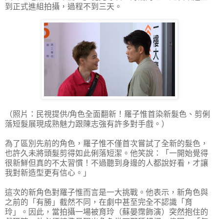
到正式進組拍攝，過程不到三天。
（照片：民視提供/角色全面翻新！羅子惟首染新髮色、剪俐
落短髮展現成熟魅力跟陳志強有許多對手戲。）
為了區別先前的角色，羅子惟不僅首次嘗試了全新的髮色，
也許久未將頭髮剪得如此俐落短潔。他笑說：「一開始覺得
很新鮮但真的不太習慣！不過聽到身邊的人都說好看，才讓
我對新造型更有信心。」
這次的新角色對羅子惟而言是一大挑戰。他表示，新角色與
之前的「有勝」截然不同，在劇中甚至完全不認識「育
玲」。因此，當拍攝一場被育玲（蘇晏霈飾演）突然抱住的