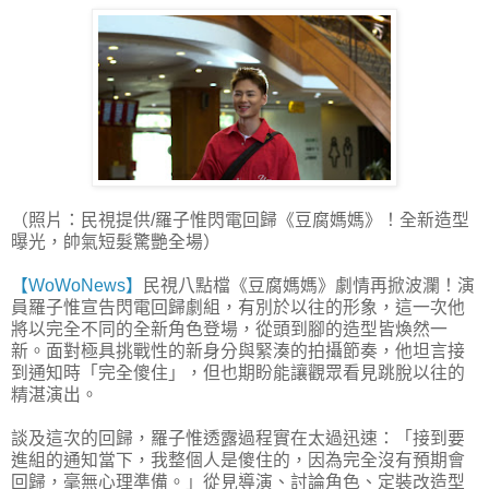
（照片：民視提供/羅子惟閃電回歸《豆腐媽媽》！全新造型
曝光，帥氣短髮驚艷全場）
【WoWoNews】
民視八點檔《豆腐媽媽》劇情再掀波瀾！演
員羅子惟宣告閃電回歸劇組，有別於以往的形象，這一次他
將以完全不同的全新角色登場，從頭到腳的造型皆煥然一
新。面對極具挑戰性的新身分與緊湊的拍攝節奏，他坦言接
到通知時「完全傻住」，但也期盼能讓觀眾看見跳脫以往的
精湛演出。
談及這次的回歸，羅子惟透露過程實在太過迅速：「接到要
進組的通知當下，我整個人是傻住的，因為完全沒有預期會
回歸，毫無心理準備。」從見導演、討論角色、定裝改造型