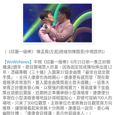
（《綜藝一級棒》 陳孟賢(左起)險啵到陳隨意(中視提供)）
【WoWoNews】
中視《綜藝一級棒》6月15日新一集正好開
播滿2週年，節目開場眾人欣喜，因為固定班底陳怡婷出道12
年，憑藉專輯《三十幾》入圍第37屆金曲獎「最佳台語女歌
手獎」，主持人康康也為她開心。康康更有感而發「現在歌
壇競爭非常激烈，要入圍金曲獎簡直比登天還難」。這集大
來賓正好邀來曾心梅，以堅強的歌唱實力，曾兩度拿下金曲
獎台語歌后寶座，近期她正準備舉辦小型演唱會，康康便分
享現在小型演唱會場地設計得相當貼心，即使可容納700人的
場地，只來了300位觀眾，主辦單位也會將舞台往觀眾席方向
推移，讓現場看起來依舊十分熱鬧。康康話一說完，曾心梅
幽默吐槽：「康康會這樣講，表示他是過來人。」