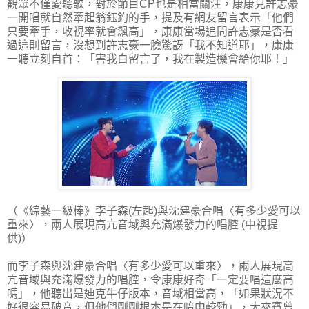
觀眾不僅愛聽歌，對於節目CP也是相當關注，康康見許志豪
一開唱就自然牽起翁鈺鈞的手，提及有網友留言表示「他們
只要牽手，收視率就會飆高」，康康當場追問許志豪是否看
過這則留言，沒想到許志豪一臉驚訝「我不知道耶」，康康
一聽立刻自首：「害我白留言了，我在製造機會給你耶！」
（《綜藝一級棒》李子森(左起)與沈建豪合唱〈有多少愛可以
重來〉，兩人展現高亢音域與充滿爆發力的唱腔 (中視提
供)）
而李子森與沈建豪合唱〈有多少愛可以重來〉，兩人展現高
亢音域與充滿爆發力的唱腔，令康康好奇「一定要唱這麼高
嗎」，他聽出是迪克牛仔版本，音域相當高，「如果狀況不
好很容易破音，但他們剛剛根本是在暗中較勁」，大來賓曾