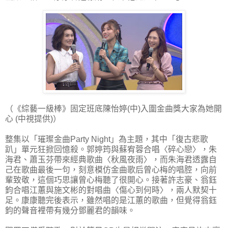
（《綜藝一級棒》固定班底陳怡婷(中)入圍金曲獎大家為她開
心 (中視提供)）
整集以「璀璨金曲Party Night」為主題，其中「復古悲歌
趴」單元狂掀回憶殺。郭婷筠與蘇宥蓉合唱〈碎心戀〉，朱
海君、蕭玉芬帶來經典歌曲〈秋風夜雨〉，而朱海君透露自
己在歌曲最後一句，刻意模仿金曲歌后曾心梅的唱腔，向前
輩致敬，這個巧思讓曾心梅聽了很開心。接著許志豪、翁鈺
鈞合唱江蕙與施文彬的對唱曲〈傷心到何時〉，兩人默契十
足。康康聽完後表示，雖然唱的是江蕙的歌曲，但覺得翁鈺
鈞的聲音裡帶有幾分鄧麗君的韻味。