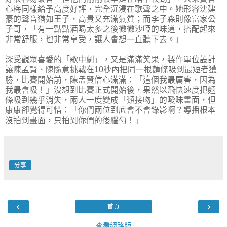
心梅同樣給予高度好評，完全沉浸在歌聲之中。她形容沈建
豪的聲音猶如王子，高貴又充滿氣質；而李子森則像富家公
子哥，「有一點點酒喝太多之後微微沙啞的味道，搭配起來
非常舒服，也非常享受，讓人會想一直聽下去。」
深受觀眾喜愛的「歌中劇」，又是滿滿笑果，製作單位設計
讓陳孟賢、陳隨意挑戰在10秒內把同一根麵條吸到最短者獲
勝，比賽開始前，陳孟賢信心滿滿：「這個我最厲害，因為
我最會吸！」沒想到比賽正式開始後，果然以飛快速度把麵
條吸到幾乎消失，兩人一度變成「類接吻」的曖昧畫面，但
康康卻覺得可惜：「你們兩位到底會不會錄影啊？導播根本
沒拍到畫面，只拍到你們的後腦勺！」
分享
‹
›
首頁
查看網路版