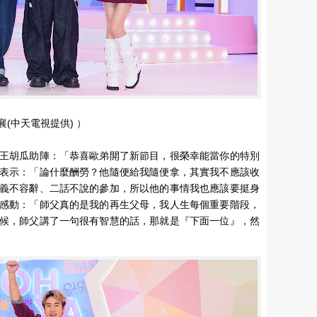
(中天電視提供) ）
王胡瓜助陣：「恭喜歐弟開了新節目，很榮幸能當你的特別
表示：「論什麼酬勞？他隨便給我隨便拿，其實我不應該收
義不容辭、二話不說的參加，所以他的事情我也應該要挺身
感動：「師父真的是我的再生父母，我人生每個重要階段，
候，師父講了一句很有智慧的話，那就是『下面一位』，然