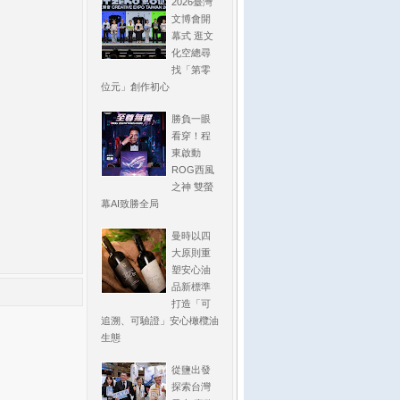
2026臺灣
文博會開
幕式 逛文
化空總尋
找「第零
位元」創作初心
勝負一眼
看穿！程
東啟動
ROG西風
之神 雙螢
幕AI致勝全局
曼時以四
大原則重
塑安心油
品新標準
打造「可
追溯、可驗證」安心橄欖油
生態
從鹽出發
探索台灣