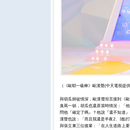
（《歐耶一級棒》歐漢聲(中天電視提供
與胡瓜師徒情深，歐漢聲坦言接到《歐
臭罵一頓，胡瓜也還原當時情況：「他
問他『確定了嗎』？他說『還不知道』
漢聲也說：「而且我還是半夜2、3點
與張立東三位後輩：「在人生道路上要