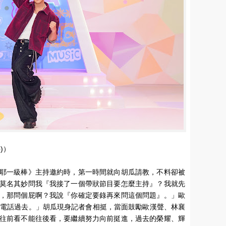
)）
耶一級棒》主持邀約時，第一時間就向胡瓜請教，不料卻被
莫名其妙問我『我接了一個帶狀節目要怎麼主持』？我就先
，那問個屁啊？我說『你確定要錄再來問這個問題』。」歐
打電話過去。」胡瓜現身記者會相挺，當面鼓勵歐漢聲、林襄
往前看不能往後看，要繼續努力向前挺進，過去的榮耀、輝