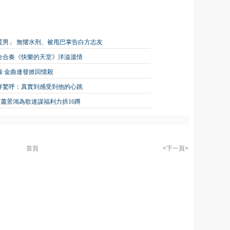
大暖男」 無懼水刑、被甩巴掌告白方志友
台合奏《快樂的天堂》洋溢溫情
 金曲連發掀回憶殺
洋驚呼：真實到感受到他的心跳
嘉賓蕭景鴻為歌迷謀福利力拱16蹲
首頁
<下一頁>