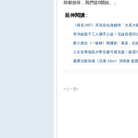
煌都放掉，我們從0開始。」
延伸閱讀 :
影視娛樂
《再見1987》禾浩辰化身癡情「犬系
李沛綾親子三人攜手公益！兄妹首度同
蔡小虎自《一級棒》開播創「最多」紀錄
人生首專場前夕夢見麥可傑克森！蘇震
蕭秉治新加坡《活著 Alive》演唱會 
<上一頁>