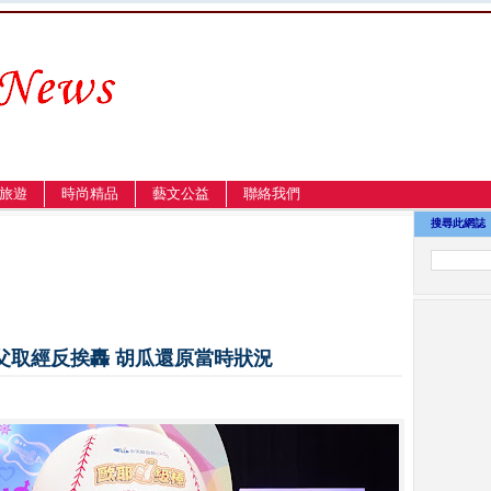
旅遊
時尚精品
藝文公益
聯絡我們
搜尋此網誌
父取經反挨轟 胡瓜還原當時狀況