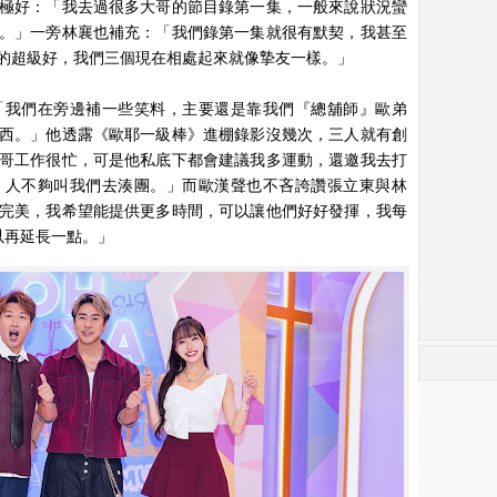
極好：「我去過很多大哥的節目錄第一集，一般來說狀況蠻
。」一旁林襄也補充：「我們錄第一集就很有默契，我甚至
的超級好，我們三個現在相處起來就像摯友一樣。」
「我們在旁邊補一些笑料，主要還是靠我們『總舖師』歐弟
西。」他透露《歐耶一級棒》進棚錄影沒幾次，三人就有創
哥工作很忙，可是他私底下都會建議我多運動，還邀我去打
，人不夠叫我們去湊團。」而歐漢聲也不吝誇讚張立東與林
完美，我希望能提供更多時間，可以讓他們好好發揮，我每
以再延長一點。」