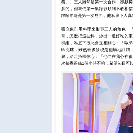
務。」三人雖然是第一次合作，卻默契
多的，但我們第一集錄影順到不敢相信
跟歐弟哥是第一次見面，他私底下人真
張立東則用料理來形容三人的角色：
哥，怎麼把這些料，炒出一道好吃的東
群組，私底下彼此會互相關心：「歐弟
匹克球，雖然最後發現是他場地訂錯
襄，給足搭檔信心：「他們在我心裡很
次都覺得錄1個小時不夠，希望節目可