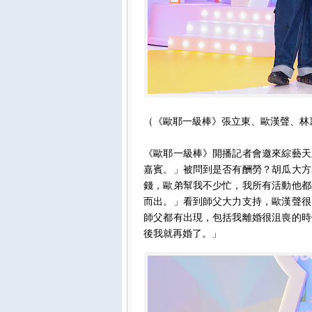
（《歐耶一級棒》張立東、歐漢聲、林襄
《歐耶一級棒》開播記者會邀來綜藝天
嘉賓。」被問到是否有酬勞？胡瓜大方
錢，歐弟幫我不少忙，我所有活動他都
而出。」看到師父大力支持，歐漢聲很
師父都有出現，包括我離婚很沮喪的時
後我就再婚了。」