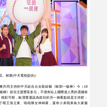
、林襄(中天電視提供)）
東共同主持的中天綜合台全新綜藝《歐耶一級棒》今（18
級棒》節目主題豐富多元，不僅有站上國際達人秀的震撼表
，精彩可期，歐漢聲還認為節目的另一個看點就是主持群：
了哏王張立東、啦啦隊女神林襄，還有小弟我來為大家服