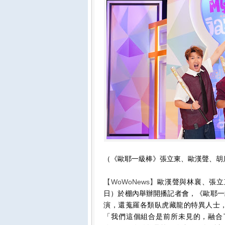
（《歐耶一級棒》張立東、歐漢聲、胡瓜
【WoWoNews】
歐漢聲與林襄、張立
日）於棚內舉辦開播記者會，《歐耶一
演，還蒐羅各類臥虎藏龍的特異人士
「我們這個組合是前所未見的，融合