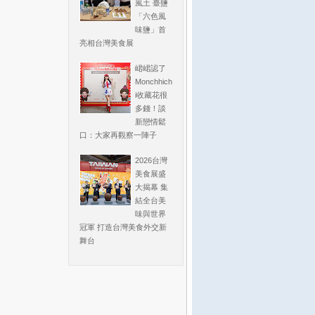
風土 臺鹽
「六色風
味鹽」首
亮相台灣美食展
峮峮認了
Monchhich
i收藏花很
多錢！談
新戀情鬆
口：大家再觀察一陣子
2026台灣
美食展盛
大揭幕 集
結全台美
味與世界
冠軍 打造台灣美食外交新
舞台