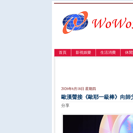
首頁
影視娛樂
生活消費
休閒
LANGUAGE
簡体
English
繁體
2026年6月18日 星期四
歐漢聲接《歐耶一級棒》向師
分享