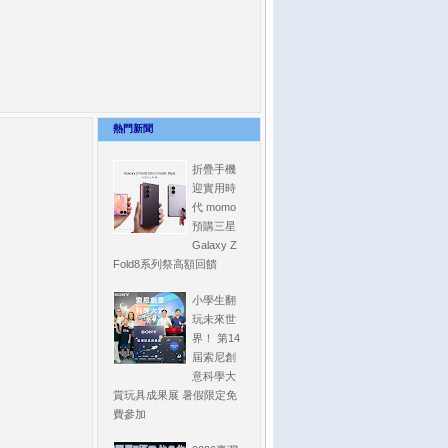
熱門新聞
折疊手機
迎實用時
代 momo
預購三星
Galaxy Z
Fold8系列祭高額回饋
小學生翻
玩未來世
界！ 第14
屆索尼創
意科學大
賞玩具成果展 暑假限定免
費參加