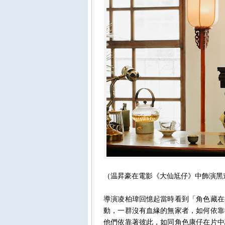
（温昇豪在電影《大仙尪仔》中飾演黑
導演凌柏瑋回憶起當時看到「角色藏在
動，一群沒有血緣的無家者，如何依靠
他們依靠著彼此，如同角色康仔在片中