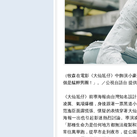
（牧森在電影《大仙尪仔》中飾演小豪
個是艋舺男團！」。／公視台語台 提
《大仙尪仔》前導海報由台灣知名設計
凌厲、氣場爆棚，身後跟著一票黑道小
范逸臣面露慌張、懷疑的表情穿著大仙
海報一出也引起影迷熱烈討論。導演
「那種生命力是任何地方都無法複製和
常往萬華跑，從早市走到夜市，從公園