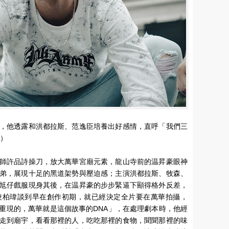
，他透露和洪都拉斯、范逸臣培養出好感情，直呼「我們三
供）
師許品詩操刀，放大萬華宮廟元素，龍山寺前的温昇豪眼神
弟，展現十足的黑道架勢與壓迫感；主演洪都拉斯、牧森、
尪仔戲服現身其後，在温昇豪的步步緊逼下顯得格外反差，
凌柏瑋談到早在創作初期，就已經決定全片要在萬華拍攝，
重現的，萬華就是這個故事的DNA」，在處理劇本時，他經
走到廟宇，看看那裡的人，吃吃那裡的食物，聞聞那裡的味