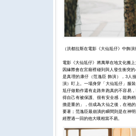
（洪都拉斯在電影《大仙尪仔》中飾演
電影《大仙尪仔》將萬華在地文化搬上
因緣際會在宮廟裡碰到與人發生衝突的
是真理的康仔（范逸臣 飾演），3人
演）盯上。一場身穿「大仙尪仔」服裝
尪仔做動作還有走路奔跑真的不容易，
得自己有被保護、很有安全感，能夠稍
擔是重的」，但成為大仙之後，在祂的
要著；范逸臣最崩潰的瞬間則是在神明
經歷過一回的他大嘆相當不易。