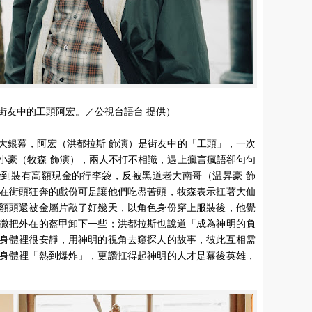
街友中的工頭阿宏。／公視台語台 提供）
大銀幕，阿宏（洪都拉斯 飾演）是街友中的「工頭」，一次
小豪（牧森 飾演），兩人不打不相識，遇上瘋言瘋語卻句句
撿到裝有高額現金的行李袋，反被黑道老大南哥（温昇豪 飾
在街頭狂奔的戲份可是讓他們吃盡苦頭，牧森表示扛著大仙
額頭還被金屬片敲了好幾天，以角色身份穿上服裝後，他覺
微把外在的盔甲卸下一些；洪都拉斯也說道「成為神明的負
身體裡很安靜，用神明的視角去窺探人的故事，彼此互相需
身體裡「熱到爆炸」，更讚扛得起神明的人才是幕後英雄，