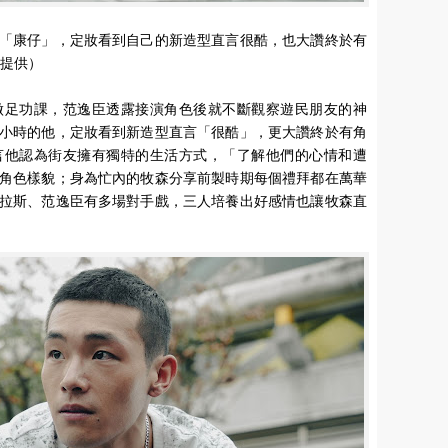
「康仔」，定妝看到自己的新造型直言很酷，也大讚終於有
 提供）
做足功課，范逸臣透露接演角色後就不斷觀察遊民朋友的神
小時的他，定妝看到新造型直言「很酷」，更大讚終於有角
言他認為街友擁有獨特的生活方式，「了解他們的心情和遭
角色樣貌；身為忙內的牧森分享前製時期每個禮拜都在萬華
拉斯、范逸臣有多場對手戲，三人培養出好感情也讓牧森直