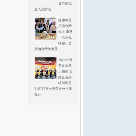
發展基地
邁入新階段
從鹽出發
探索台灣
風土 臺鹽
「六色風
味鹽」首
亮相台灣美食展
2026台灣
美食展盛
大揭幕 集
結全台美
味與世界
冠軍 打造台灣美食外交新
舞台