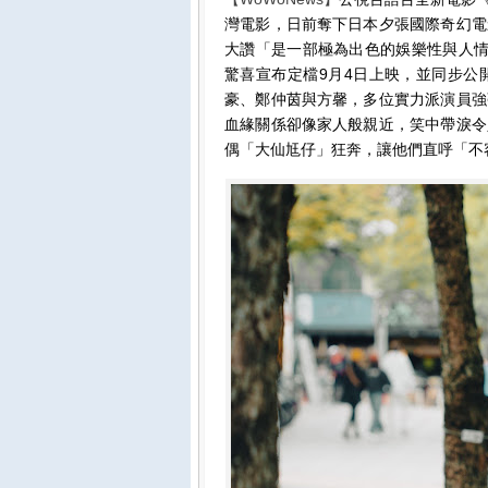
灣電影，日前奪下日本夕張國際奇幻電
大讚「是一部極為出色的娛樂性與人情
驚喜宣布定檔9月4日上映，並同步公
豪、鄭仲茵與方馨，多位實力派演員強
血緣關係卻像家人般親近，笑中帶淚令
偶「大仙尪仔」狂奔，讓他們直呼「不