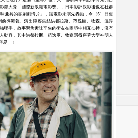
影節大獎「國際新浪潮電影獎」，日本影評觀影後也在社群
味兼具的喜劇劇情片」，讓電影未演先轟動，今（6）日更
開前導海報。演出陣容集結洪都拉斯、范逸臣、牧森、温昇
強聯手，故事聚焦素昧平生的街友在困境中相互扶持，沒有
人動容，其中洪都拉斯、范逸臣、牧森還得穿著大型神明人
容易」！