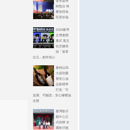
金菩提禪
師抵台 殊
勝加持為
民眾祈福
2026臺灣
文博會開
幕式 逛文
化空總尋
找「第零
位元」創作初心
曼時以四
大原則重
塑安心油
品新標準
打造「可
追溯、可驗證」安心橄欖油
生態
臺灣歌仔
戲中心正
式掛牌 全
國歌仔戲