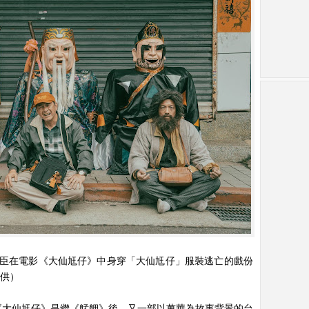
臣在電影《大仙尪仔》中身穿「大仙尪仔」服裝逃亡的戲份
提供）
《大仙尪仔》是繼《艋舺》後，又一部以萬華為故事背景的台