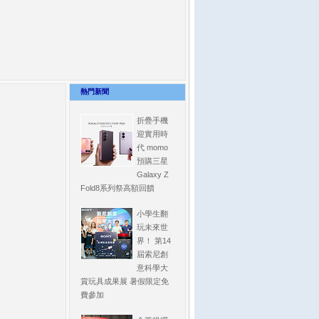
熱門新聞
折疊手機
迎實用時
代 momo
預購三星
Galaxy Z
Fold8系列祭高額回饋
小學生翻
玩未來世
界！ 第14
屆索尼創
意科學大
賞玩具成果展 暑假限定免
費參加