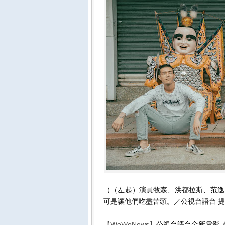
（（左起）演員牧森、洪都拉斯、范逸
可是讓他們吃盡苦頭。／公視台語台 
【WoWoNews】
公視台語台全新電影