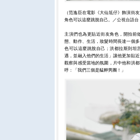
（范逸臣在電影《大仙尪仔》飾演街友
角色可以這麼跳脫自己。／公視台語台
主演們也為更貼近街友角色，開拍前
態、動作、生活，妝髮時間長達一個多
色可以這麼跳脫自己；洪都拉斯則坦
遇，並融入他們的生活」讓他更加貼近
觀察與感受當地的氛圍，片中他和洪都
呼：「我們三個是艋舺男團！」