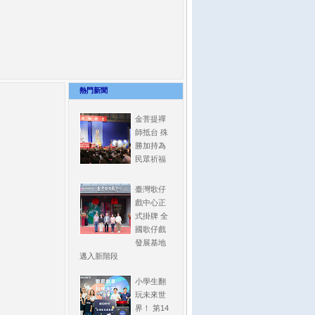
熱門新聞
金菩提禪
師抵台 殊
勝加持為
民眾祈福
臺灣歌仔
戲中心正
式掛牌 全
國歌仔戲
發展基地
邁入新階段
小學生翻
玩未來世
界！ 第14