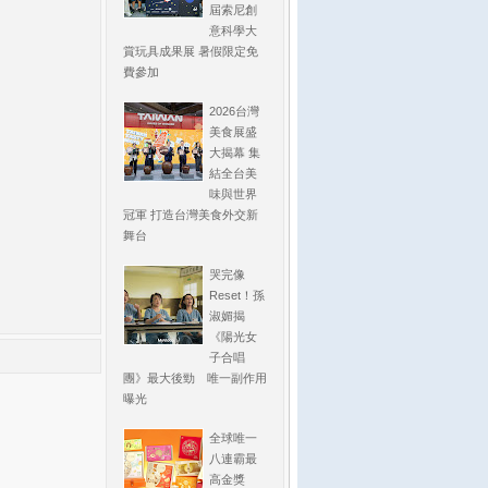
屆索尼創
意科學大
賞玩具成果展 暑假限定免
費參加
2026台灣
美食展盛
大揭幕 集
結全台美
味與世界
冠軍 打造台灣美食外交新
舞台
哭完像
Reset！孫
淑媚揭
《陽光女
子合唱
團》最大後勁 唯一副作用
曝光
全球唯一
八連霸最
高金獎