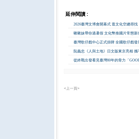
延伸閱讀 :
藝文公益
2026臺灣文博會開幕式 逛文化空總尋
啾啾妹帶你過暑假 文化幣推國片常態新優惠
臺灣歌仔戲中心正式掛牌 全國歌仔戲發
阮義忠《人與土地》日文版東京亮相 
從終戰出發看見臺灣80年的骨力「GOOD
<上一頁>