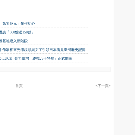
找「第零位元」創作初心
「500點送150點」
展基地邁入新階段
攜手作家栖來光用鏡頭與文字引領日本看見臺灣歷史記憶
 LUCK! 骨力臺灣—終戰八十特展」正式開幕
首頁
<下一頁>