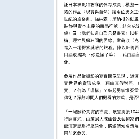
託日本神風特攻隊的倖存成員，模擬一
拓的作品〈現實與自然〉讓兩位男女主
世紀的通俗劇。強納森．摩納根的動畫
裝飾與資本主義的商品符號，組合成
錢〉及〈我們知道自己只是畫素〉以扭
構、理性與瘋狂間的界線。童義欣〈克
進入一場探索謎底的旅程。陳以軒將西洋歌
口語改編為〈你是懂了嘛〉，藉由語
像。
參展作品從攝影的寫實圖像呈現，過渡
實世界的資訊成像，藉由真假對照、
實」？何為「虛構」？鼓起勇氣懷疑當
傳術？深刻叩問人們觀看的方式，是否
「一場關於真實的導覽」展覽將於104
行開幕式，由策展人陳佳音及藝術家們
館演講廳舉行座談會，將邀請知名策展
同前來參與。