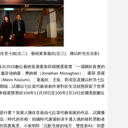
陳佳音小姐(右二)、藝術家童義欣(右三)、陳以軒先生合影)
將推出2015數位藝術策展案第四檔獲選展覽「一場關於真實的
納森．摩納根（Jonathan Monaghan）、蘿荷‧普羅
明郎（Meiro Koizumi）、童義欣、王拓、郭奕臣及陳以軒共七位
開端，試圖以七位當代藝術創作者對於生活狀態與當下世界
展覽將於104年11月28日至105年2月14日於國美館數位
是什麼？策展人陳佳音藉由七位當代藝術家的作品，試圖釐
品〈時代的肖相〉拍攝時代廣場扮演卡通人偶的移民勞動者
的寫實風景。小泉明郎〈沉默失敗的地方，雙投影#1〉則委