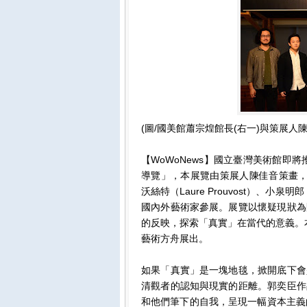
(圖/國美館蕭宗煌館長(右一)與策展人
【WoWoNews】國立臺灣美術館即
導覽」，本展覽由策展人陳佳音策畫，邀請強
沃絲特（Laure Prouvost）、小泉
國內外藝術家參展。展覽以懷疑現狀為
的反映，探索「真實」在當代的意義。本檔
藝術方舟展出。
如果「真實」是一塊地毯，掀開底下會
清觀者的認知與現實的距離。郭奕臣作
和他們筆下的自我，呈現一幅資本主義