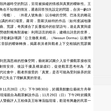
段跨越時空的對話，呈現被操縱的情感與真實的曖昧性。王
角在不知情的情況，通過回答預先設定的問題，合演一齣19
〈母艦〉、〈外星人號角曲〉以冷峻的空間、巴洛克的雕花
詭譎的科幻場景。蘿荷．普羅沃絲特的作品〈如何虔誠地賺
曲、荒謬，奇異揉合了反覆低吟的欲望語句，遊走真實與虛
勞德對獨角獸過敏〉利用語言的暗示，建構出詩意的世界，
劇詠嘆調「公主徹夜未眠」（Nessun Dorma）以臺灣
言音韻的曖昧轉換，揭露表演者與觀者上下交相賊的荒謬圖
到意識思維的想像空間，藝術家試圖介入並干擾觀眾接收現
劇情安排、後設干擾及構築虛幻，促使觀眾思考何為「真
代社會中，觀者所接受的「真實」是否可能為受到操弄的宣
早已失去了理解真實的管道。
年11月28日（六）下午3時30分，於國美館數位藝術方舟舉
現場親自為觀眾解說作品；11月29日（日）下午2時於國美
人暨藝評人王柏偉及王咏琳蒞臨現場，歡迎有興趣的民眾一