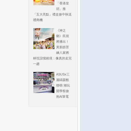
「香港皇
玥」推
「五大亮點」禮盒搶中秋送
禮商機
《神之
鄉》民視
將播出！
黃新皓苦
練八家將
林玟誼憶繞境：像真的走完
一趟
ASUSx三
麗鷗耍酷
聯萌 潮玩
開學祭搶
抱AI筆電