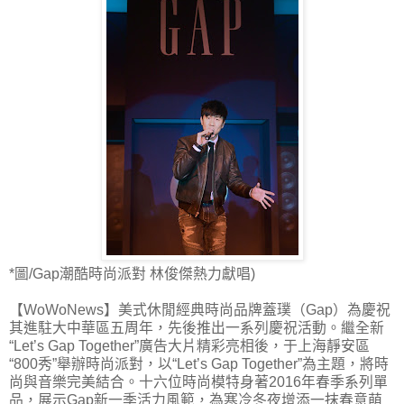
*圖/Gap潮酷時尚派對 林俊傑熱力獻唱)
【WoWoNews】美式休閒經典時尚品牌蓋璞（Gap）為慶祝
其進駐大中華區五周年，先後推出一系列慶祝活動。繼全新
“Let’s Gap Together”廣告大片精彩亮相後，于上海靜安區
“800秀”舉辦時尚派對，以“Let’s Gap Together”為主題，將時
尚與音樂完美結合。十六位時尚模特身著2016年春季系列單
品，展示Gap新一季活力風範，為寒冷冬夜增添一抹春意萌