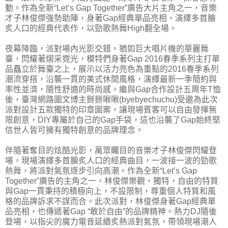
動。作為全新“Let’s Gap Together”廣告大片主角之一，音樂
才子林俊傑強勢助陣，身著Gap經典單品亮相，演繹多首膾
炙人口的經典代表作，以勁歌熱舞High翻全場。
夜幕降臨，派對場內光影交錯，猶如巨大唱片機的華麗舞
臺，閃耀著熠采霓光，模特們身著Gap 2016春季系列主打單
品矗立於舞臺之上，展示以活力亮色為重點的2016春季系列
潮流穿搭，沿襲一貫的美式休閒風格，演繹最新一季簡約與
率性並濟，隨性舒適的時尚感。繼與Gap合作設計五周年T恤
後，臺灣網路圖文博主掰掰啾啾(byebyechuchu)受邀為此次
派對設計五款獨特的印章圖案，讓現場賓客可以自由發揮無
限創意，DIY專屬於自己的Gap手袋，這也沿襲了Gap始終堅
信世人皆可擁有獨特創意的品牌理念。
伴隨著奪目的炫酷光影，萬眾矚目的音樂才子林俊傑閃耀登
場，現場演繹多首膾炙人口的經典曲目，一波接一波的勁歌
熱舞，將派對氣氛逐步引向高潮。作為全新“Let’s Gap
Together”廣告的主角之一，林俊傑樂觀，獨特，自由的特質
與Gap一貫秉持的積極向上，不設限制，尊重個人特質和風
格的品牌訴求不謀而合。此次派對，林俊傑身著Gap經典單
品亮相，也傳遞著Gap “敢於自由”的品牌精神。熱力DJ隨後
登場，以指尖的魔力電音延續炙熱派對氣氛，帶領現場潮人