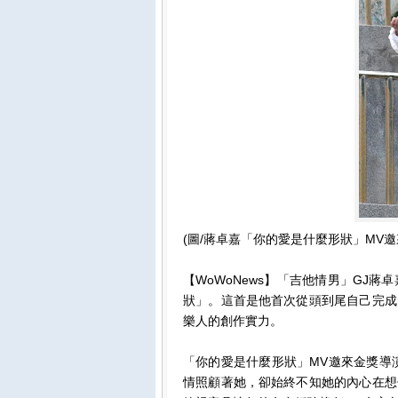
(圖/蔣卓嘉「你的愛是什麼形狀」MV
【WoWoNews】「吉他情男」GJ
狀」。這首是他首次從頭到尾自己完成
樂人的創作實力。
「你的愛是什麼形狀」MV邀來金獎導
情照顧著她，卻始終不知她的內心在想