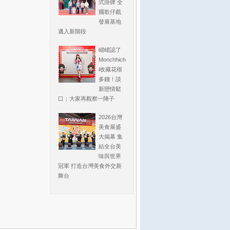
式掛牌 全
國歌仔戲
發展基地
邁入新階段
峮峮認了
Monchhich
i收藏花很
多錢！談
新戀情鬆
口：大家再觀察一陣子
2026台灣
美食展盛
大揭幕 集
結全台美
味與世界
冠軍 打造台灣美食外交新
舞台