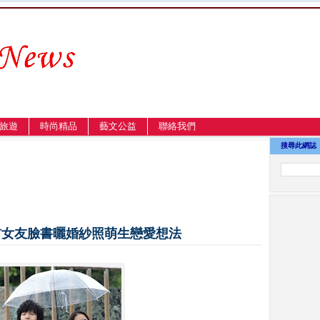
旅遊
時尚精品
藝文公益
聯絡我們
搜尋此網誌
前女友臉書曬婚紗照萌生戀愛想法