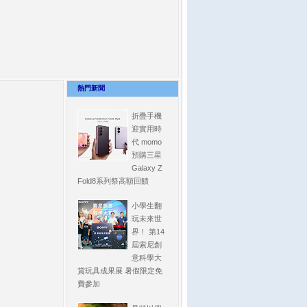
熱門新聞
折疊手機
迎實用時
代 momo
預購三星
Galaxy Z
Fold8系列祭高額回饋
小學生翻
玩未來世
界！ 第14
屆索尼創
意科學大
賞玩具成果展 暑假限定免
費參加