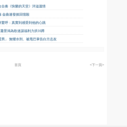
台合奏《快樂的天堂》洋溢溫情
 金曲連發掀回憶殺
洋驚呼：真實到感受到他的心跳
嘉賓蕭景鴻為歌迷謀福利力拱16蹲
大暖男」 無懼水刑、被甩巴掌告白方志友
首頁
<下一頁>