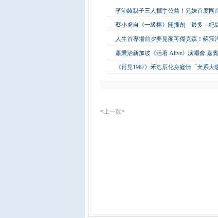
李沛綾親子三人攜手公益！兄妹首度同
蔡小虎自《一級棒》開播創「最多」紀錄
人生首專場前夕夢見麥可傑克森！蘇震
蕭秉治新加坡《活著 Alive》演唱會 
《再見1987》禾浩辰化身癡情「犬系
<上一頁>