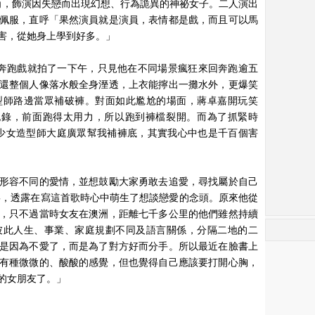
角，飾演因失戀而出現幻想、行為詭異的神祕女子。二人演出
佩服，直呼「果然演員就是演員，表情都是戲，而且可以馬
害，從她身上學到好多。」
的奔跑戲就拍了一下午，只見他在不同場景瘋狂來回奔跑逾五
還整個人像落水般全身溼透，上衣能擰出一攤水外，更爆笑
型師路邊當眾補破褲。對面如此尷尬的場面，蔣卓嘉開玩笑
紀錄，前面跑得太用力，所以跑到褲檔裂開。而為了抓緊時
少女造型師大庭廣眾幫我補褲底，其實我心中也是千百個害
形容不同的愛情，並想鼓勵大家勇敢去追愛，尋找屬於自己
嘉，透露在寫這首歌時心中萌生了想談戀愛的念頭。原來他從
，只不過當時女友在澳洲，距離七千多公里的他們雖然持續
彼此人生、事業、家庭規劃不同及語言關係，分隔二地的二
是因為不愛了，而是為了對方好而分手。所以最近在臉書上
有種微微的、酸酸的感覺，但也覺得自己應該要打開心胸，
的女朋友了。」