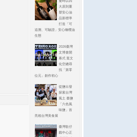
曼時以四
大原則重
塑安心油
品新標準
打造「可
追溯、可驗證」安心橄欖油
生態
2026臺灣
文博會開
幕式 逛文
化空總尋
找「第零
位元」創作初心
從鹽出發
探索台灣
風土 臺鹽
「六色風
味鹽」首
亮相台灣美食展
臺灣歌仔
戲中心正