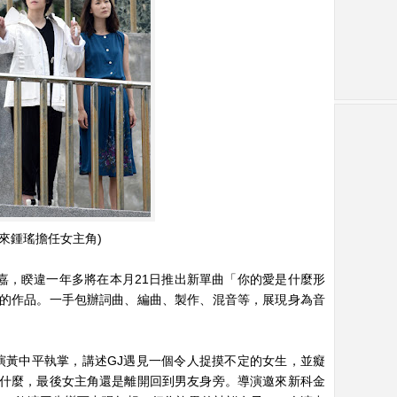
邀來鍾瑤擔任女主角)
蔣卓嘉，睽違一年多將在本月21日推出新單曲「你的愛是什麼形
的作品。一手包辦詞曲、編曲、製作、混音等，展現身為音
演黃中平執掌，講述GJ遇見一個令人捉摸不定的女生，並癡
什麼，最後女主角還是離開回到男友身旁。導演邀來新科金