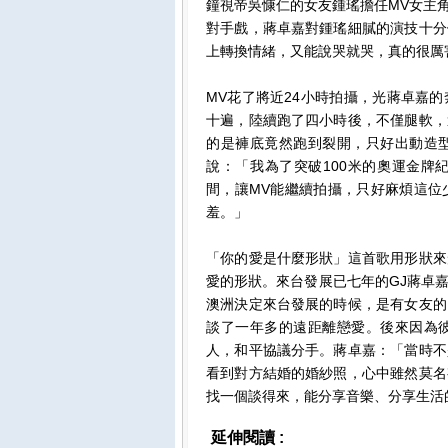
鐘視帝吳慷仁的女友鍾瑤擔任MV女主
對手戲，蔣卓嘉對鍾瑤細膩的演技十分
上轉換情緒，又能說哭就哭，真的很厲
MV花了將近24小時拍攝，光蔣卓嘉
十遍，陸續跑了四小時後，不僅腿軟，
的是褲底竟然跑到裂開，只好出動造
說：「我為了突破100米的奧運金牌
間，讓MV能繼續拍攝，只好麻煩這位
羞。」
「你的愛是什麼形狀」這首歌用形狀來
愛的形狀。來台發展已七年的GJ蔣卓
澳洲決定來台發展的時候，是有女友的
談了一年多的遠距離戀愛。後來因為
人，和平協議分手。蔣卓嘉：「當時不
看到對方結婚的婚紗照，心中雖然莫名
找一個談得來，能分享音樂、分享生活
延伸閱讀 :
影視娛樂