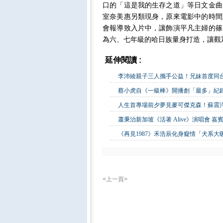
口的「這是我的生存之道」等日文金曲
室奈美惠另類現身，原來電影中的時間
會報導致入片中，讓飾演平凡主婦的篠
為六、七年級的哈日族量身打造，讓觀
延伸閱讀 :
影視娛樂
李沛綾親子三人攜手公益！兄妹首度同
蔡小虎自《一級棒》開播創「最多」紀錄
人生首專場前夕夢見麥可傑克森！蘇震
蕭秉治新加坡《活著 Alive》演唱會 
《再見1987》禾浩辰化身癡情「犬系
<上一頁>