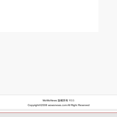
WoWoNews 版權所有
RSS
Copyright©2008 wowonews.com All Right Reserved