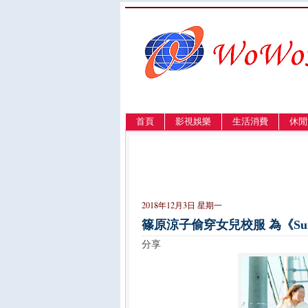
首頁
影視娛樂
生活消費
休閒
LANGUAGE
簡体
English
繁體
2018年12月3日 星期一
篠原涼子偷穿女兒校服 為《Su
分享