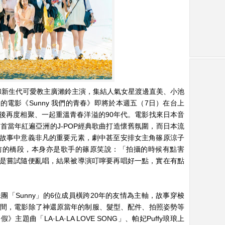
子和新生代可愛教主廣瀨鈴主演，集結人氣女星渡邊直美、小池
電影《Sunny 我們的青春》即將於本週五（7日）在台上
後再度相聚、一起重溫青春洋溢的90年代。電影找來日本音
首當年紅遍亞洲的J-POP經典歌曲打造懷舊氛圍，而日本流
故事中意義非凡的重要元素，劇中甚至安排女主角篠原涼子
前的橋段，本身亦是歌手的篠原笑說：「拍攝的時候有點害
是嘗試隨便亂唱，結果被導演叮嚀要再唱好一點，實在有點
妹團「Sunny」的6位成員橫跨20年的友情為主軸，故事穿梭
之間，電影除了神還原當年的制服、髮型、配件、拍照姿勢等
曲「LA·LA·LA LOVE SONG」、帕妃Puffy琅琅上