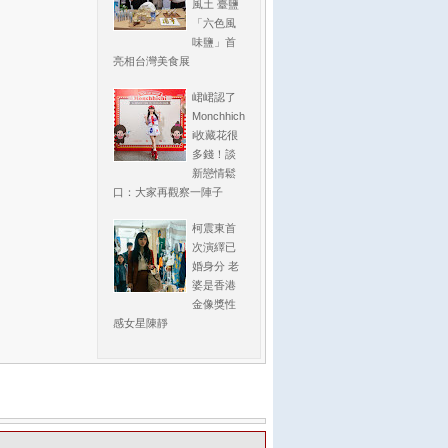
風土 臺鹽
「六色風
味鹽」首
亮相台灣美食展
峮峮認了
Monchhich
i收藏花很
多錢！談
新戀情鬆
口：大家再觀察一陣子
柯震東首
次演繹已
婚身分 老
婆是香港
金像獎性
感女星陳靜