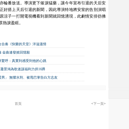
亦輪番放送。導演更下催淚猛藥，讓今年宣布引退的天后安
正好搭上天后引退的新聞，因此導演特地將安室的告別演唱
原涼子一打開電視機看到新聞就回憶湧現，此劇情安排彷彿
眾熱淚盈眶。
台合奏《快樂的天堂》洋溢溫情
 金曲連發掀回憶殺
洋驚呼：真實到感受到他的心跳
嘉賓蕭景鴻為歌迷謀福利力拱16蹲
大暖男」 無懼水刑、被甩巴掌告白方志友
首頁
<下一頁>