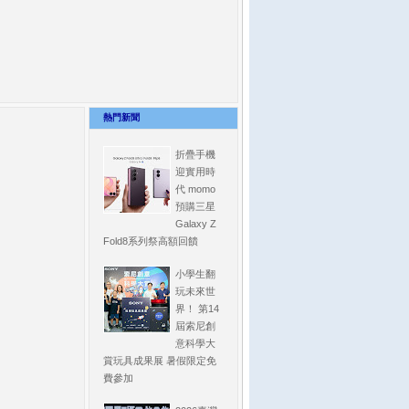
熱門新聞
折疊手機
迎實用時
代 momo
預購三星
Galaxy Z
Fold8系列祭高額回饋
小學生翻
玩未來世
界！ 第14
屆索尼創
意科學大
賞玩具成果展 暑假限定免
費參加