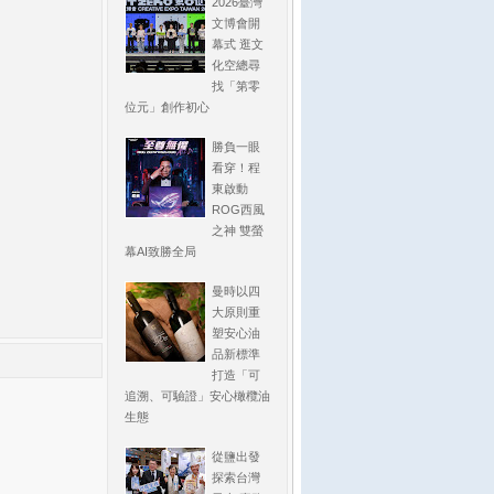
2026臺灣
文博會開
幕式 逛文
化空總尋
找「第零
位元」創作初心
勝負一眼
看穿！程
東啟動
ROG西風
之神 雙螢
幕AI致勝全局
曼時以四
大原則重
塑安心油
品新標準
打造「可
追溯、可驗證」安心橄欖油
生態
從鹽出發
探索台灣