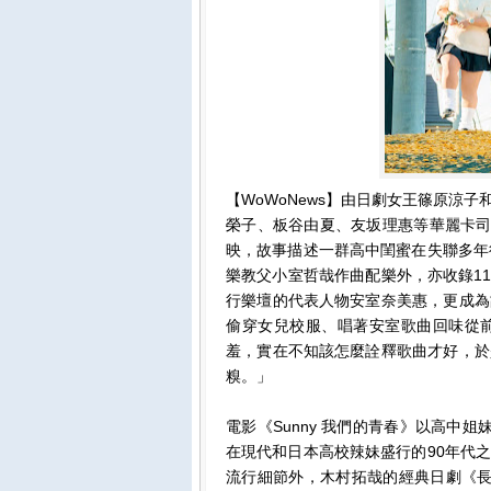
【WoWoNews】由日劇女王篠原涼
榮子、板谷由夏、友坂理惠等華麗卡司的
映，故事描述一群高中閨蜜在失聯多年
樂教父小室哲哉作曲配樂外，亦收錄11
行樂壇的代表人物安室奈美惠，更成為
偷穿女兒校服、唱著安室歌曲回味從
羞，實在不知該怎麼詮釋歌曲才好，於
糗。」
電影《Sunny 我們的青春》以高中姐
在現代和日本高校辣妹盛行的90年代
流行細節外，木村拓哉的經典日劇《長假》主題