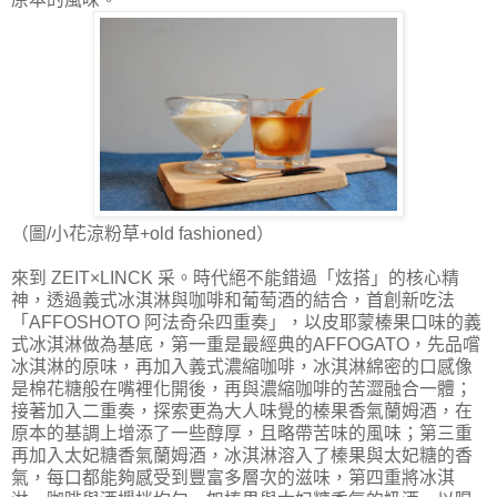
（圖/小花涼粉草+old fashioned）
來到 ZEIT×LINCK 采。時代絕不能錯過「炫搭」的核心精
神，透過義式冰淇淋與咖啡和葡萄酒的結合，首創新吃法
「AFFOSHOTO 阿法奇朵四重奏」，以皮耶蒙榛果口味的義
式冰淇淋做為基底，第一重是最經典的AFFOGATO，先品嚐
冰淇淋的原味，再加入義式濃縮咖啡，冰淇淋綿密的口感像
是棉花糖般在嘴裡化開後，再與濃縮咖啡的苦澀融合一體；
接著加入二重奏，探索更為大人味覺的榛果香氣蘭姆酒，在
原本的基調上增添了一些醇厚，且略帶苦味的風味；第三重
再加入太妃糖香氣蘭姆酒，冰淇淋溶入了榛果與太妃糖的香
氣，每口都能夠感受到豐富多層次的滋味，第四重將冰淇