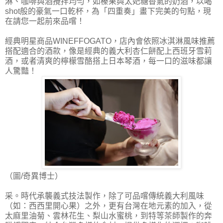
淋、咖啡與酒攪拌均勻，如榛果與太妃糖香氣的奶酒，以喝
shot般的豪氣一口乾杯，為「四重奏」畫下完美的句點，現
在請您一起前來品嚐！
經典明星商品WINEFFOGATO，店內會依照冰淇淋風味推薦
搭配適合的酒款，像是經典的義大利杏仁餅配上西班牙雪莉
酒，或者清爽的檸檬雪酪搭上日本琴酒，每一口的滋味都讓
人驚豔！
（圖/奇異博士）
采。時代承襲義式技法製作，除了可品嚐傳統義大利風味
（如：西西里開心果）之外，更有台灣在地元素的加入，從
太麻里油菊、雲林花生、梨山水蜜桃，到特等茶師製作的奔