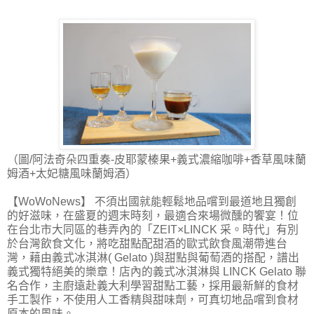
（圖/阿法奇朵四重奏-皮耶蒙榛果+義式濃縮咖啡+香草風味蘭
姆酒+太妃糖風味蘭姆酒）
【WoWoNews】 不須出國就能輕鬆地品嚐到最道地且獨創
的好滋味，在盛夏的週末時刻，最適合來場微醺的饗宴！位
在台北市大同區的巷弄內的「ZEIT×LINCK 采。時代」有別
於台灣飲食文化，將吃甜點配甜酒的歐式飲食風潮帶進台
灣，藉由義式冰淇淋( Gelato )與甜點與葡萄酒的搭配，譜出
義式獨特絕美的樂章！店內的義式冰淇淋與 LINCK Gelato 聯
名合作，主廚遠赴義大利學習甜點工藝，採用最新鮮的食材
手工製作，不使用人工香精與甜味劑，可真切地品嚐到食材
原本的風味。