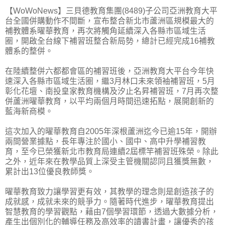
【WoWoNews】三貝德教育集團(8489)子公司亞洲教育大平
台全國併購動作不間斷，宣布整合新北市蘆洲區規模最大的
補教體系曜華教育，再次將觸角延續深入各縣市區域生活
圈，開啟全台線下補習班整合新局勢，總計已經完成16補教
體系的整併。
在陸續整併六都都會區的補習班後，亞洲教育大平台今年快
速深入各縣市區域生活圈，繼3月林口未來領袖補習班，5月
彰化花壇、南投皇家教育機構及汐止名昇補習班，7月再次整
併蘆洲曜華教育，以平均兩個月時間迅速拓點，展開創新的
藍海新商模。
這次加入的曜華教育自2005年深根蘆洲迄今已逾15年，開辦
兩間營業據點，長年專注於國小、國中、高中升學補習教
育，至今已榮獲新北市教育局連續2屆標竿補習班殊榮。除此
之外，近年來在教學品質上深受主管機關認同且獲獎無數，
累計出13位優良教師獎。
曜華教育致力讓學習更有效，其教學的理念則是創造孩子的
成就感，成就未來的競爭力。隨著時代進步，曜華教育提出
智慧教育的學習觀點，藉由7個學習環節，透過大數據分析，
產生出個別化的輔導任務及高效率的讀書計畫，讓優秀的孩