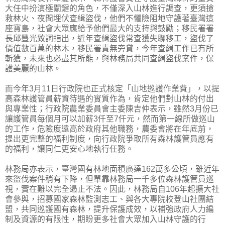
大任中扮演極關鍵的角色，不僅深入山林進行調查，更須搶
救林火、夜間埋伏查緝盜伐，他們不懼險阻地守護著臺灣這
座寶島，社會大眾應給予他們最大的支持與鼓勵；移民署署
長邱豐光致詞指出，近年查緝盜伐常查獲失聯移工，盜伐了
價值數百萬的林木，移民署責無旁貸，今年查緝工作已有所
斬獲，未來也必盡其所能，與林務局共同查緝盜伐案件，保
護美麗的山林。
而今年3月11日行政院也正式核定「山地巡護作業費」，以提
高森林護管員薪資待遇的實質作為，肯定他們對山林的付出
與專業性；行政院農業委員會主委陳吉仲表示，雖然3月份已
讓護管員每個月可以加薪3仟至7仟元，然而第一線所做巡山
的工作，危險度遠高於政府其他職務，農委會將在年底前，
提出更完整的福利制度，向行政院爭取所有森林護管員應有
的福利，讓同仁更安心地執行任務。
林務局亦表示，臺灣國有林地面積廣達162萬多公頃，雖近年
來盜伐案件稍有下降，但單靠林務局一千多位森林護管員巡
視，實在難以完全遏止不法。因此，林務局自106年起擴大社
會參與，招募國家森林監測志工、與各大專院校登山社團結
盟，共同巡護國有森林，提升保護成效，以補強政府人力編
制及資源的有限性，期盼更多社會大眾加入山林守護的行