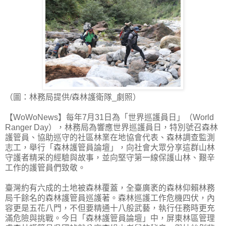
（圖：林務局提供/森林護衛隊_劇照）
【WoWoNews】每年7月31日為「世界巡護員日」（World
Ranger Day），林務局為響應世界巡護員日，特別號召森林
護管員、協助巡守的社區林業在地協會代表、森林調查監測
志工，舉行「森林護管員論壇」，向社會大眾分享這群山林
守護者精采的經驗與故事，並向堅守第一線保護山林、艱辛
工作的護管員們致敬。
臺灣約有六成的土地被森林覆蓋，全臺廣袤的森林仰賴林務
局千餘名的森林護管員巡護著。森林巡護工作危機四伏，內
容更是五花八門，不但要精通十八般武藝，執行任務時更充
滿危險與挑戰。今日「森林護管員論壇」中，屏東林區管理