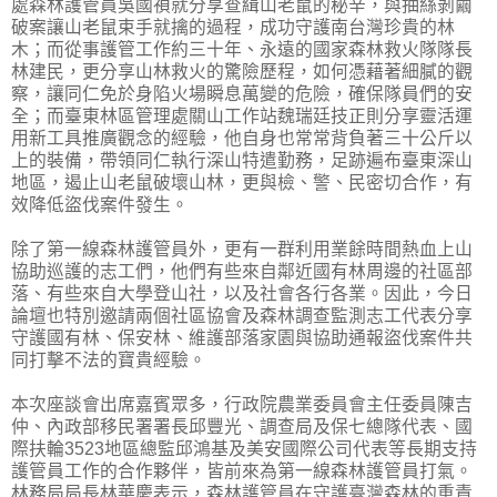
處森林護管員吳國禎就分享查緝山老鼠的秘辛，與抽絲剝繭
破案讓山老鼠束手就擒的過程，成功守護南台灣珍貴的林
木；而從事護管工作約三十年、永遠的國家森林救火隊隊長
林建民，更分享山林救火的驚險歷程，如何憑藉著細膩的觀
察，讓同仁免於身陷火場瞬息萬變的危險，確保隊員們的安
全；而臺東林區管理處關山工作站魏瑞廷技正則分享靈活運
用新工具推廣觀念的經驗，他自身也常常背負著三十公斤以
上的裝備，帶領同仁執行深山特遣勤務，足跡遍布臺東深山
地區，遏止山老鼠破壞山林，更與檢、警、民密切合作，有
效降低盜伐案件發生。
除了第一線森林護管員外，更有一群利用業餘時間熱血上山
協助巡護的志工們，他們有些來自鄰近國有林周邊的社區部
落、有些來自大學登山社，以及社會各行各業。因此，今日
論壇也特別邀請兩個社區協會及森林調查監測志工代表分享
守護國有林、保安林、維護部落家園與協助通報盜伐案件共
同打擊不法的寶貴經驗。
本次座談會出席嘉賓眾多，行政院農業委員會主任委員陳吉
仲、內政部移民署署長邱豐光、調查局及保七總隊代表、國
際扶輪3523地區總監邱鴻基及美安國際公司代表等長期支持
護管員工作的合作夥伴，皆前來為第一線森林護管員打氣。
林務局局長林華慶表示，森林護管員在守護臺灣森林的重責