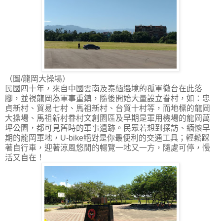
（圖/龍岡大操場）
民國四十年，來自中國雲南及泰緬邊境的孤軍徹台在此落
腳，並視龍岡為軍事重鎮，隨後開始大量設立眷村，如：忠
貞新村、貿易七村、馬祖新村、台貿十村等，而地標的龍岡
大操場、馬祖新村眷村文創園區及早期是軍用機場的龍岡萬
坪公園，都可見舊時的軍事遺跡。民眾若想到探訪、緬懷早
期的龍岡軍地，U-bike絕對是你最便利的交通工具；輕鬆踩
著自行車，迎著涼風悠閒的暢覽一地又一方，隨處可停，慢
活又自在！