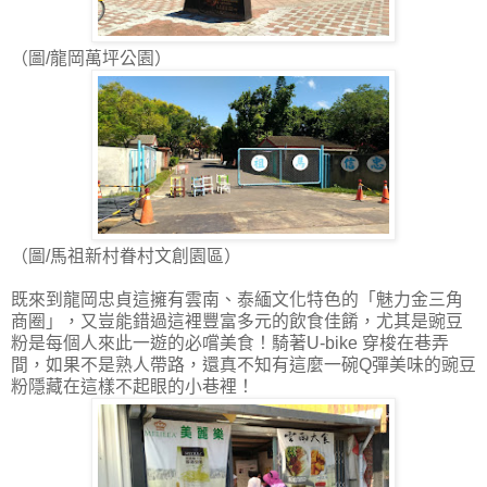
（圖/龍岡萬坪公園）
（圖/馬祖新村眷村文創園區）
既來到龍岡忠貞這擁有雲南、泰緬文化特色的「魅力金三角
商圈」，又豈能錯過這裡豐富多元的飲食佳餚，尤其是豌豆
粉是每個人來此一遊的必嚐美食！騎著U-bike 穿梭在巷弄
間，如果不是熟人帶路，還真不知有這麼一碗Q彈美味的豌豆
粉隱藏在這樣不起眼的小巷裡！