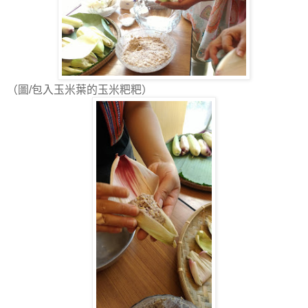
（圖/包入玉米葉的玉米粑粑）