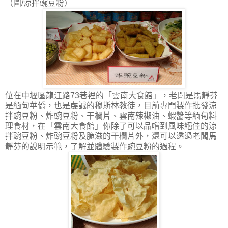
（圖/涼拌豌豆粉）
位在中壢區龍江路73巷裡的「雲南大食館」，老闆是馬靜芬
是緬甸華僑，也是虔誠的穆斯林教徒，目前專門製作批發涼
拌豌豆粉、炸豌豆粉、干欄片、雲南辣椒油、蝦醬等緬甸料
理食材，在「雲南大食館」你除了可以品嚐到風味絕佳的涼
拌豌豆粉、炸豌豆粉及脆滋的干欄片外，還可以透過老闆馬
靜芬的說明示範，了解並體驗製作豌豆粉的過程。