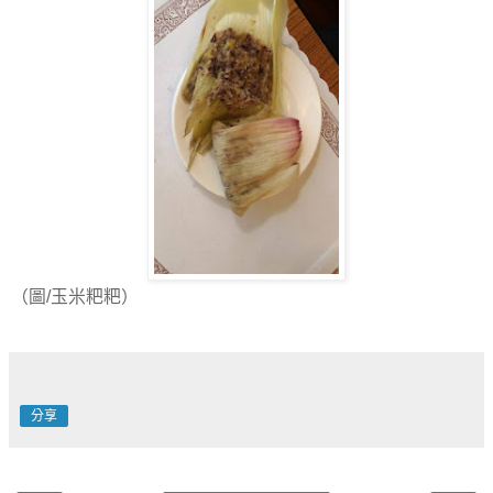
（圖/玉米粑粑）
分享