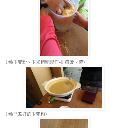
（圖/玉麥粉、玉米粑粑製作-扭擠漿、渣）
（圖/己煮好的玉麥粉）