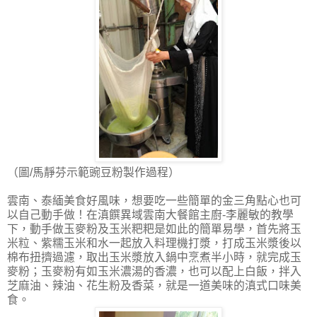
（圖/馬靜芬示範豌豆粉製作過程）
雲南、泰緬美食好風味，想要吃一些簡單的金三角點心也可
以自己動手做！在滇饌異域雲南大餐館主廚-李麗敏的教學
下，動手做玉麥粉及玉米粑粑是如此的簡單易學，首先將玉
米粒、紫糯玉米和水一起放入料理機打漿，打成玉米漿後以
棉布扭擠過濾，取出玉米漿放入鍋中烹煮半小時，就完成玉
麥粉；玉麥粉有如玉米濃湯的香濃，也可以配上白飯，拌入
芝麻油、辣油、花生粉及香菜，就是一道美味的滇式口味美
食。