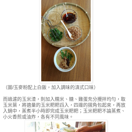
（圖/玉麥粉配上白飯，加入調味的滇式口味）
而過濾的玉米渣，則加入糯米、糖、雞蛋充分攪拌均勻，取
玉米葉，將適量的玉米粑粑舀入，四邊的摺角包起來，再放
入鍋中，蒸煮半小時即完成玉米粑粑；玉米粑粑不論蒸煮、
小火香煎或油炸，各有不同風味。