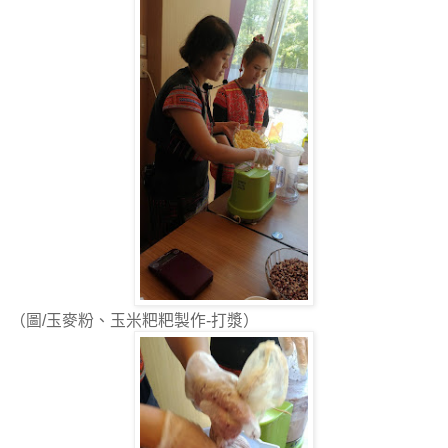
（圖/玉麥粉、玉米粑粑製作-打漿）