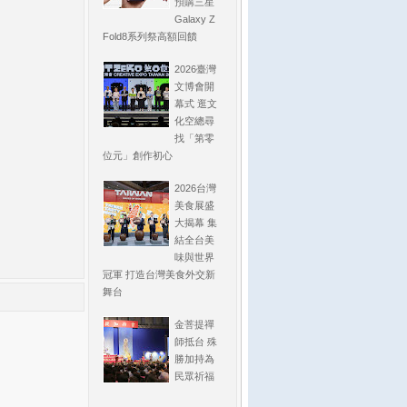
預購三星
Galaxy Z
Fold8系列祭高額回饋
2026臺灣
文博會開
幕式 逛文
化空總尋
找「第零
位元」創作初心
2026台灣
美食展盛
大揭幕 集
結全台美
味與世界
冠軍 打造台灣美食外交新
舞台
金菩提禪
師抵台 殊
勝加持為
民眾祈福