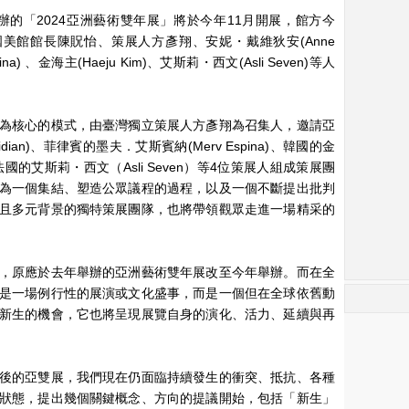
辦的「2024亞洲藝術雙年展」將於今年11月開展，館方今
美館館長陳貺怡、策展人方彥翔、安妮・戴維狄安(Anne
ina) 、金海主(Haeju Kim)、艾斯莉・西文(Asli Seven)等人
為核心的模式，由臺灣獨立策展人方彥翔為召集人，邀請亞
dian)、菲律賓的墨夫．艾斯賓納(Merv Espina)、韓國的金
與法國的艾斯莉・西文（Asli Seven）等4位策展人組成策展團
為一個集結、塑造公眾議程的過程，以及一個不斷提出批判
且多元背景的獨特策展團隊，也將帶領觀眾走進一場精采的
，原應於去年舉辦的亞洲藝術雙年展改至今年舉辦。而在全
是一場例行性的展演或文化盛事，而是一個但在全球依舊動
新生的機會，它也將呈現展覽自身的演化、活力、延續與再
後的亞雙展，我們現在仍面臨持續發生的衝突、抵抗、各種
狀態，提出幾個關鍵概念、方向的提議開始，包括「新生」