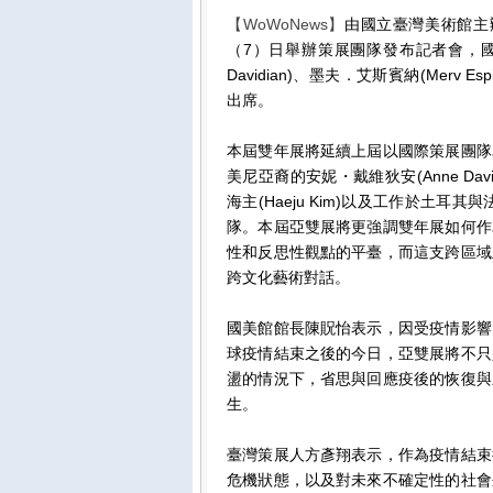
【WoWoNews】
由國立臺灣美術館主
（7）日舉辦策展團隊發布記者會，國
Davidian)、墨夫．艾斯賓納(Merv Esp
出席。
本屆雙年展將延續上屆以國際策展團隊
美尼亞裔的安妮・戴維狄安(Anne Davi
海主(Haeju Kim)以及工作於土耳其
隊。本屆亞雙展將更強調雙年展如何作
性和反思性觀點的平臺，而這支跨區域
跨文化藝術對話。
國美館館長陳貺怡表示，因受疫情影響
球疫情結束之後的今日，亞雙展將不只
盪的情況下，省思與回應疫後的恢復與
生。
臺灣策展人方彥翔表示，作為疫情結束
危機狀態，以及對未來不確定性的社會