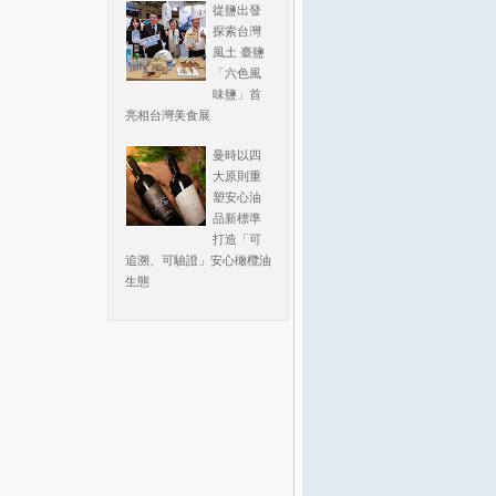
從鹽出發
探索台灣
風土 臺鹽
「六色風
味鹽」首
亮相台灣美食展
曼時以四
大原則重
塑安心油
品新標準
打造「可
追溯、可驗證」安心橄欖油
生態