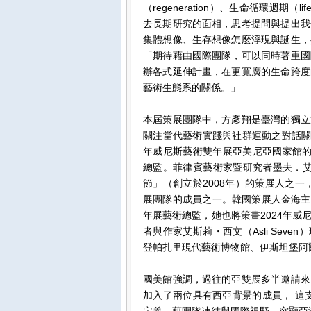
（regeneration）、生命循環週期
去長期研究的面相，思考提問與提出我
集體想像、生存想像怎麼浮現與誕生，
「期待藉由國際團隊，可以同時著重國
辦各式延伸計畫，在更寬廣的生命跨度
藝術生態系的關係。」
本屆策展團隊中，方彥翔是臺灣的獨立
關注當代藝術實踐與社群運動之對話關係。亞美
年威尼斯藝術雙年展亞美尼亞國家館的共同策展
總監。菲律賓藝術家暨研究者墨夫．艾斯賓
節」（創立於2008年）的策展人之一
展團隊的成員之一。韓國策展人金海主(Ha
年展藝術總監，她也將策畫2024年
者與作家艾斯莉・西文（Asli Seve
登帕扎里現代藝術博物館、伊斯坦堡阿
國美館強調，過往的亞雙展多半邀請來
加入了兩位具有西亞背景的成員， 這
定義，藉團隊連結與國際視野，突顯亞