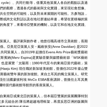
（life cycle）、共同行動等，借重其他策展人各自的觀點以及過
們的觀察，透過各式的藝術與文化實踐，來呈現社會想像、
共生空間的可能性，以及對未來展開的可能性。方彥翔說，
際或跨文化對話以及在地社群連結串連，希望在更積極的策
的角度下，來看待亞雙展的機制，以及它和在地文化實踐、
策展人、藝評家與創作者，他曾任職高雄市立美術館，長期
尼亞策展人安・戴維狄安(Anne Davidian) 是2022
人，自2019年起擔任Evens Arts Prize藝術獎藝術
納(Merv Espina)是實驗音樂與媒體藝術節「WSK藝術
，也是展覽「太陽雨：1980年代至今的東南亞當代藝術」策
eju Kim) 現任職於新加坡美術館，曾擔任2022年釜山雙
威尼斯藝術雙年展的新加坡館。來自土耳其的獨立策展人、研究
n）現任法國蒙彼利埃 MoCo ESBA客座講師，曾擔任土耳其奧
爾特當代藝術館等館所的客座策展人。
自東南亞或東北亞的策展人，但本屆亞雙展的策展團隊特別
支多元組合的 隊伍將超越地理框架，再度反思亞洲的版圖與
洲藝術實踐的多樣性。