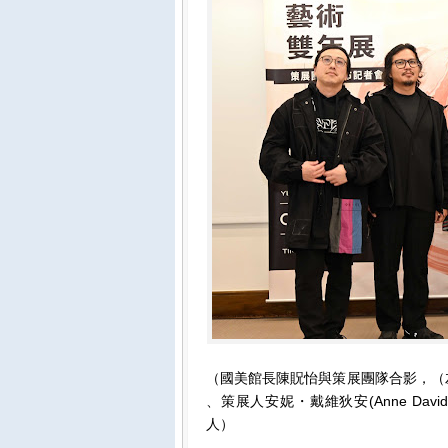
（國美館長陳貺怡與策展團隊合影，（左起
、策展人安妮・戴維狄安(Anne Davi
人）