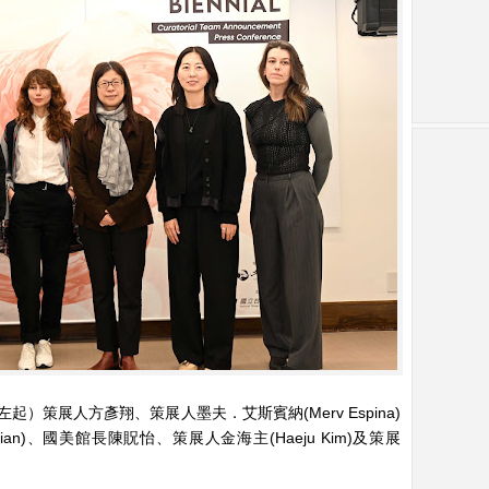
）策展人方彥翔、策展人墨夫．艾斯賓納(Merv Espina)
dian)、國美館長陳貺怡、策展人金海主(Haeju Kim)及策展