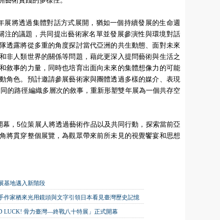
術雙年展將透過集體對話方式展開，猶如一個持續發展的生命週
關注的議題，共同提出藝術家名單並發展參演性與環境對話
隊透露將從多重的角度探討當代亞洲的共生動態、面對未來
和非人類世界的關係等問題，藉此更深入提問藝術與生活之
和敘事的力量，同時也培育出面向未來的集體想像力的可能
動角色。預計邀請參展藝術家與團體透過多樣的媒介、表現
不同的路徑編織多層次的敘事，重新形塑雙年展為一個共存空
6日開幕，5位策展人將透過藝術作品以及共同行動，探索當前亞
角將貫穿整個展覽，為觀眾帶來前所未見的視覺饗宴和思想
展基地邁入新階段
攜手作家栖來光用鏡頭與文字引領日本看見臺灣歷史記憶
 LUCK! 骨力臺灣—終戰八十特展」正式開幕