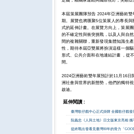
本屆策展團隊預告 2024年亞洲藝
期。展覽也將匯聚5位策展人的專長與
式的延伸計畫。在展覽方向上，策展團
的不確定性與衝突挑戰，以及人與自然
間的複雜關聯，重新發現集體知識生產
性，期待本屆亞雙展將扮演這樣一個驅
形式、公共介面和在地連結計畫 ，從
間。
2024亞洲藝術雙年展預計於11月1
洲社會與世界的新態勢，他們的獨特視
啟迪。
延伸閱讀 :
藝文公益
臺灣歌仔戲中心正式掛牌 全國歌仔戲發
阮義忠《人與土地》日文版東京亮相 
從終戰出發看見臺灣80年的骨力「GOOD