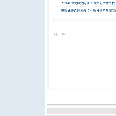
2026臺灣文博會開幕式 逛文化空總尋
啾啾妹帶你過暑假 文化幣推國片常態新優惠
<上一頁>