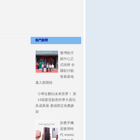
熱門新聞
臺灣歌仔
戲中心正
式掛牌 全
國歌仔戲
發展基地
邁入新階段
小學生翻玩未來世界！ 第
14屆索尼創意科學大賞玩
具成果展 暑假限定免費參
加
折疊手機
迎實用時
代 momo