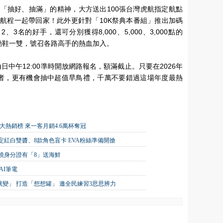
「抽好、抽滿」的精神，大方送出100張台灣虎航指定航點
航程一起帶回家！此外更針對「10K祭典本番組」推出加碼
3名的好手，還可分別獲得8,000、5,000、3,000點的
指定運動鞋一雙，號召各路高手的熱血加入。
7)日中午12:00準時開放網路報名，額滿截止。只要在2026年
費的跑者，更有機會抽中超值早鳥禮，千萬不要錯過這場年度最熱
十大熱銷榜 來一客月銷4.6萬杯奪冠
紅白雙醬、8款角色盲卡 EVA粉絲準備開搶
原燒身分證有「8」送海鮮
AI筆電
就變」 打造「想想罐」 邀全民練習3思思辨力