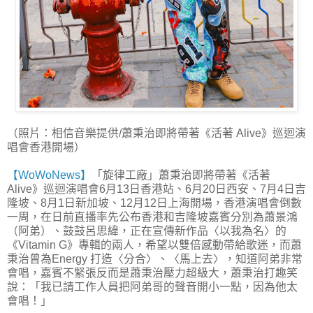
（照片：相信音樂提供/蕭秉治即將帶著《活著 Alive》巡迴演
唱會香港開場）
【WoWoNews】
「旋律工廠」蕭秉治即將帶著《活著
Alive》巡迴演唱會6月13日香港站、6月20日西安、7月4日吉
隆坡、8月1日新加坡、12月12日上海開場，香港演唱會倒數
一周，在日前直播率先公布香港和吉隆坡嘉賓分別為蕭景鴻
（阿弟）、鼓鼓呂思緯，正在宣傳新作品〈以我為名〉的
《Vitamin G》專輯的兩人，希望以雙倍感動帶給歌迷，而蕭
秉治曾為Energy 打造〈分合〉、〈馬上去〉，知道阿弟非常
會唱，嘉賓不緊張反而是蕭秉治壓力超級大，蕭秉治打趣笑
說：「我已請工作人員把阿弟哥的聲音開小一點，因為他太
會唱！」