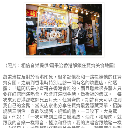
（照片：相信音樂提供/蕭秉治香港解鎖任賢齊美食地圖）
蕭秉治提及對於香港印象，很多記憶都和一路提攜他的任賢
齊有關，之前到香港時特別走訪一間有名的燒臘店，他透
露：「這間店是小齊哥在香港會吃的，而且聽說很多藝人只
要在紅館開演唱會，都會訂這間金豬，做祈福的儀式。」每
次來到香港都吃師兄五月天、任賢齊的，期許有天可以吃到
我自己的金豬。當天店家也分享任賢齊最愛隱藏菜單，招牌
燒豬三明治，喜歡吃燒豬、燒鵝的他，一口咬下，大為驚
豔，他說：「一次可吃到三種口感脆皮、油花，和瘦肉，就
跟我的音樂一樣電音、搖滾和抒情，我的演唱會跟燒豬一樣