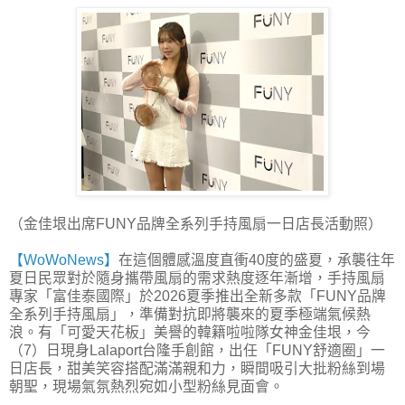
（金佳垠出席FUNY品牌全系列手持風扇一日店長活動照）
【WoWoNews】
在這個體感溫度直衝40度的盛夏，承襲往年
夏日民眾對於隨身攜帶風扇的需求熱度逐年漸增，手持風扇
專家「富佳泰國際」於2026夏季推出全新多款「FUNY品牌
全系列手持風扇」，準備對抗即將襲來的夏季極端氣候熱
浪。有「可愛天花板」美譽的韓籍啦啦隊女神金佳垠，今
（7）日現身Lalaport台隆手創館，出任「FUNY舒適圈」一
日店長，甜美笑容搭配滿滿親和力，瞬間吸引大批粉絲到場
朝聖，現場氣氛熱烈宛如小型粉絲見面會。