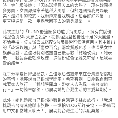
被問到為什麼想把FUNY舒適圈多功能手持風扇推薦給粉絲
時，金佳垠笑說：「因為球場夏天真的太熱了，現在韓國很
多男團、女團都是拿著這種大風扇，但舒適圈是我見過最
美、最好用的款式。我粉絲來看我應援，也要好好消暑！」
更直呼這是一款「用過就回不去的隨身風扇」。
此次主打的「FUNY舒適圈多功能手持風扇」，擁有質感優
雅配色與6吋大扇面設計，提供強勁且包覆性十足的大風量，
不論手持、桌立辦公或搭配S勾吊掛皆可靈活運用。其中推出
的「乾燥玫瑰」與「麝香百合」兩款質感色系，也深受女性
族群喜愛。金佳垠特別透露自己最喜歡「乾燥玫瑰」，她表
示：「我最喜歡乾燥玫瑰！這個粉紅色優雅又可愛，是我喜
歡的顏色。」
除了分享夏日降溫秘訣，金佳垠也透露未來在台灣最想挑戰
的事情。她笑說自己很想學開車，希望有朝一日能親自開車
載著家人旅行，「我想學開車，帶家人去兜風，來台灣旅
行。」一句簡單願望，也展現她對台灣生活的喜愛與期待。
此外，她也透露自己很想挑戰到台灣更多縣市旅行，「我想
挑戰去台灣其他縣市旅遊，一邊拍VLOG記錄美食，一邊練習
用中文和當地人聊天！」展現對台灣生活的高度興趣。