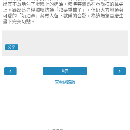
出其不意地沾了蛋糕上的奶油，精準突襲點在蔡尚樺的鼻尖
上。雖然蔡尚樺嬌嗔抗議「妝要重補了」，但仍大方地頂著
可愛的「奶油鼻」與眾人留下歡樂的合影，為這場驚喜慶生
畫下完美句點。
分享
‹
›
首頁
查看網路版