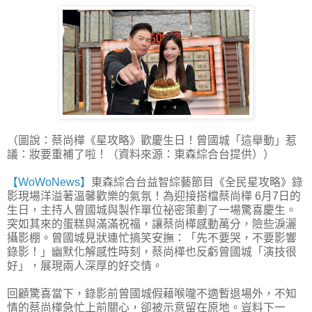
（圖說：蔡尚樺《星攻略》歡慶生日！曾國城「這舉動」惹
議：妝要重補了啦！（資料來源：東森綜合台提供））
【WoWoNews】
東森綜合台益智綜藝節目《全民星攻略》錄
影現場洋溢著溫馨歡樂的氣氛！為迎接搭檔蔡尚樺 6月7日的
生日，主持人曾國城與製作單位祕密策劃了一場驚喜慶生。
突如其來的蛋糕與滿滿祝福，讓蔡尚樺感動萬分，險些淚灑
攝影棚。曾國城見狀連忙搞笑安撫：「先不要哭，不要影響
錄影！」幽默化解感性時刻，蔡尚樺也反虧曾國城「演技很
好」，展現兩人深厚的好交情。
回顧驚喜當下，錄影前曾國城假藉喉嚨不適暫退場外，不知
情的蔡尚樺急忙上前關心，卻被示意留在原地。豈料下一