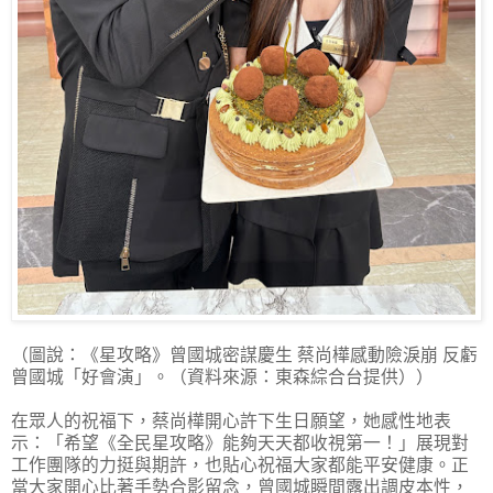
（圖說：《星攻略》曾國城密謀慶生 蔡尚樺感動險淚崩 反虧
曾國城「好會演」。（資料來源：東森綜合台提供））
在眾人的祝福下，蔡尚樺開心許下生日願望，她感性地表
示：「希望《全民星攻略》能夠天天都收視第一！」展現對
工作團隊的力挺與期許，也貼心祝福大家都能平安健康。正
當大家開心比著手勢合影留念，曾國城瞬間露出調皮本性，