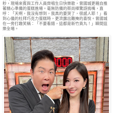
秒，現場來賓與工作人員齊唱生日快樂歌，曾國城更親自推
著精心準備的蛋糕進場。毫無防備的蔡尚樺驚訝摀嘴，直
呼：「天啊，我沒有想到，我真的要哭了，很感人耶！」看
到心儀的杜拜巧克力蛋糕時，更流露出難掩的喜悅。曾國城
在一旁打趣笑稱：「不要看錯，這都是新竹貢丸！」瞬間逗
樂全場。